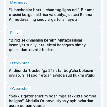
Madaniyat
“U boshqalar baxti uchun tug‘ilgan edi”. Bir umr
otasini kutgan aktrisa va dublyaj ustasi Rimma
Ahmedovaning sinovlarga to‘la hayoti
Dunyo
“Biroz sekinlashish kerak”. Mutaxassislar
insoniyat sun’iy intellektni boshqara olmay
qolishidan xavotir bildirdi
O‘zbekiston
Andijonda Tracker’ga 21 nafar bog‘cha bolasini
joylab, YTH sodir etgan ayolga sud hukmi o‘qildi
O‘zbekiston
“Sakkiz qator she’rim boshimga sakkizta bomba
bo‘lgan”. Abdulla Oripovni siyosiy ayblovlardan
asrab qolgan voqea