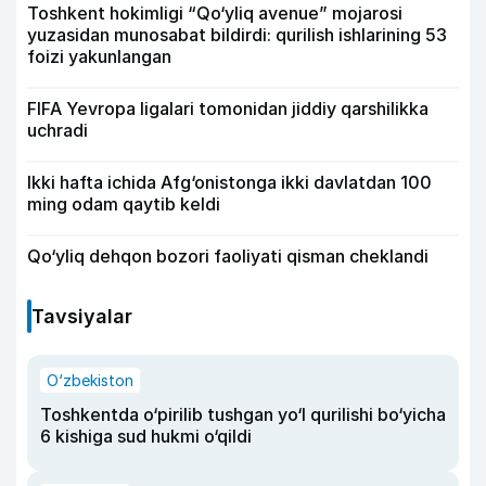
Toshkent hokimligi “Qo‘yliq avenue” mojarosi
yuzasidan munosabat bildirdi: qurilish ishlarining 53
foizi yakunlangan
FIFA Yevropa ligalari tomonidan jiddiy qarshilikka
uchradi
Ikki hafta ichida Afg‘onistonga ikki davlatdan 100
ming odam qaytib keldi
Qo‘yliq dehqon bozori faoliyati qisman cheklandi
Tavsiyalar
O‘zbekiston
Toshkentda o‘pirilib tushgan yo‘l qurilishi bo‘yicha
6 kishiga sud hukmi o‘qildi