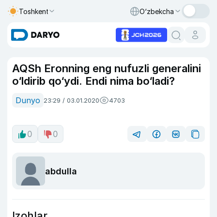
Toshkent
O‘zbekcha
AQSh Eronning eng nufuzli generalini
o‘ldirib qo‘ydi. Endi nima bo‘ladi?
Dunyo
23:29 / 03.01.2020
4703
0
0
abdulla
Izohlar