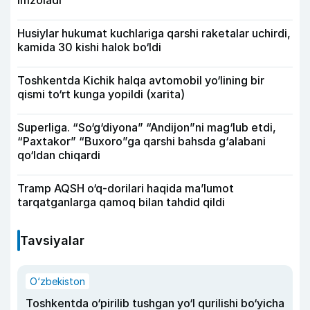
imzoladi
Husiylar hukumat kuchlariga qarshi raketalar uchirdi,
kamida 30 kishi halok bo‘ldi
Toshkentda Kichik halqa avtomobil yo‘lining bir
qismi to‘rt kunga yopildi (xarita)
Superliga. “So‘g‘diyona” “Andijon”ni mag‘lub etdi,
“Paxtakor” “Buxoro”ga qarshi bahsda g‘alabani
qo‘ldan chiqardi
Tramp AQSH o‘q-dorilari haqida ma’lumot
tarqatganlarga qamoq bilan tahdid qildi
Tavsiyalar
O‘zbekiston
Toshkentda o‘pirilib tushgan yo‘l qurilishi bo‘yicha