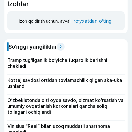
Izohlar
ro‘yxatdan o‘ting
Izoh qoldirish uchun, avval
So‘nggi yangiliklar
Tramp tug‘ilganlik bo‘yicha fuqarolik berishni
chekladi
Kottej savdosi ortidan tovlamachilik qilgan aka-uka
ushlandi
Oʻzbekistonda olti oyda savdo, xizmat koʻrsatish va
umumiy ovqatlanish korxonalari qancha soliq
toʻlagani ochiqlandi
Vinisius “Real” bilan uzoq muddatli shartnoma