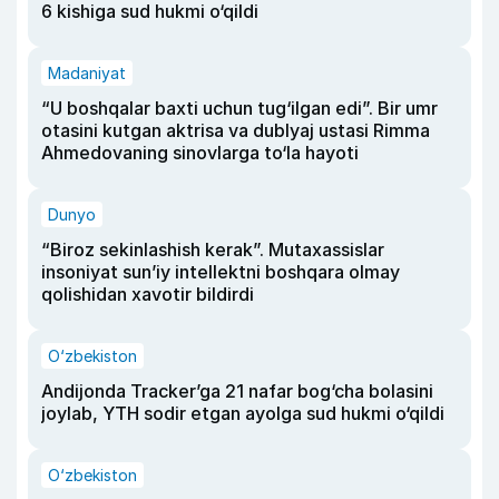
6 kishiga sud hukmi o‘qildi
Madaniyat
“U boshqalar baxti uchun tug‘ilgan edi”. Bir umr
otasini kutgan aktrisa va dublyaj ustasi Rimma
Ahmedovaning sinovlarga to‘la hayoti
Dunyo
“Biroz sekinlashish kerak”. Mutaxassislar
insoniyat sun’iy intellektni boshqara olmay
qolishidan xavotir bildirdi
O‘zbekiston
Andijonda Tracker’ga 21 nafar bog‘cha bolasini
joylab, YTH sodir etgan ayolga sud hukmi o‘qildi
O‘zbekiston