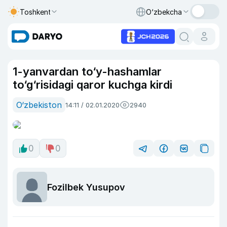
Toshkent
O‘zbekcha
1-yanvardan to‘y-hashamlar
to‘g‘risidagi qaror kuchga kirdi
O‘zbekiston
14:11 / 02.01.2020
2940
0
0
Fozilbek Yusupov