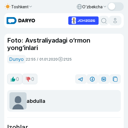
Toshkent
O‘zbekcha
Foto: Avstraliyadagi o‘rmon
yong‘inlari
Dunyo
22:55 / 01.01.2020
2125
0
0
abdulla
Izohlar