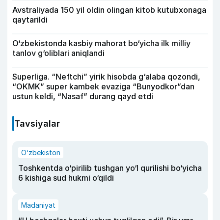
Avstraliyada 150 yil oldin olingan kitob kutubxonaga
qaytarildi
O‘zbekistonda kasbiy mahorat bo‘yicha ilk milliy
tanlov g‘oliblari aniqlandi
Superliga. “Neftchi” yirik hisobda g‘alaba qozondi,
“OKMK” super kambek evaziga “Bunyodkor”dan
ustun keldi, “Nasaf” durang qayd etdi
Tavsiyalar
O‘zbekiston
Toshkentda o‘pirilib tushgan yo‘l qurilishi bo‘yicha
6 kishiga sud hukmi o‘qildi
Madaniyat