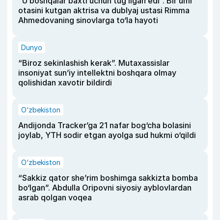
“U boshqalar baxti uchun tug‘ilgan edi”. Bir umr
otasini kutgan aktrisa va dublyaj ustasi Rimma
Ahmedovaning sinovlarga to‘la hayoti
Dunyo
“Biroz sekinlashish kerak”. Mutaxassislar
insoniyat sun’iy intellektni boshqara olmay
qolishidan xavotir bildirdi
O‘zbekiston
Andijonda Tracker’ga 21 nafar bog‘cha bolasini
joylab, YTH sodir etgan ayolga sud hukmi o‘qildi
O‘zbekiston
“Sakkiz qator she’rim boshimga sakkizta bomba
bo‘lgan”. Abdulla Oripovni siyosiy ayblovlardan
asrab qolgan voqea