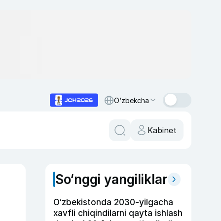
O‘zbekcha
Kabinet
So‘nggi yangiliklar
O‘zbekistonda 2030-yilgacha
xavfli chiqindilarni qayta ishlash