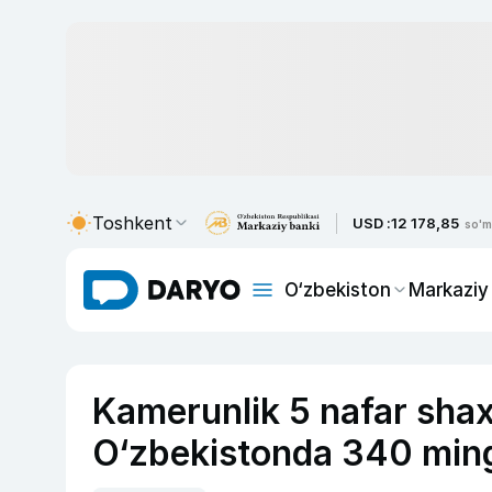
Toshkent
USD :
12 178,85
so'm
O‘zbekiston
Markaziy
Kamerunlik 5 nafar shaxs 
O‘zbekistonda 340 ming d