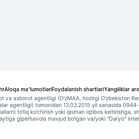
hr
Aloqa ma'lumotlari
Foydalanish shartlari
Yangiliklar arx
t va axborot agentligi (O‘zMAA, hozirgi O‘zbekiston Res
ar agentligi) tomonidan 13.03.2015 yil sanasida 0944
allarni to‘liq ko‘chirish yoki qisman iqtibos keltirishga, 
ytiga giperhavola mavjud bo‘lgan va/yoki “Daryo” intern