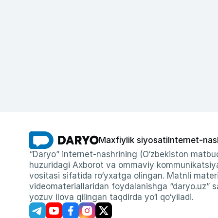
Maxfiylik siyosati
Internet-nas
“Daryo” internet-nashrining (O‘zbekiston matbuo
huzuridagi Axborot va ommaviy kommunikatsiyal
vositasi sifatida ro‘yxatga olingan. Matnli materi
videomateriallaridan foydalanishga “daryo.uz” sa
yozuv ilova qilingan taqdirda yo‘l qo‘yiladi.