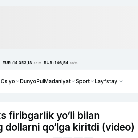
EUR :
RUB :
14 053,18
146,54
so'm
so'm
 Osiyo
Dunyo
Pul
Madaniyat
Sport
Layfstayl
firibgarlik yo‘li bilan
ollarni qo‘lga kiritdi (video)