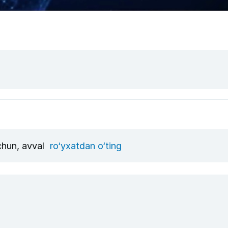
uchun, avval
ro‘yxatdan o‘ting