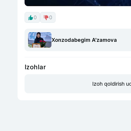
0
0
Xonzodabegim A’zamova
Izohlar
Izoh qoldirish 