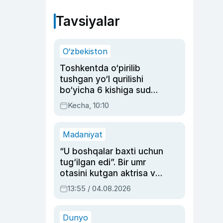
Tavsiyalar
O‘zbekiston
Toshkentda o‘pirilib
tushgan yo‘l qurilishi
bo‘yicha 6 kishiga sud
hukmi o‘qildi
Kecha, 10:10
Madaniyat
“U boshqalar baxti uchun
tug‘ilgan edi”. Bir umr
otasini kutgan aktrisa va
dublyaj ustasi Rimma
13:55 / 04.08.2026
Ahmedovaning
sinovlarga to‘la hayoti
Dunyo