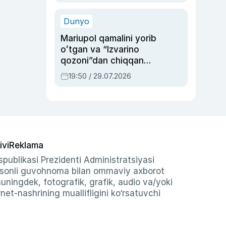
qolgan voqea
Dunyo
Mariupol qamalini yorib
oʻtgan va “Izvarino
qozoni”dan chiqqan
qahramon — Ukraina
19:50 / 29.07.2026
armiyasi bosh
qoʻmondoni Drapatiy
haqida
ivi
Reklama
publikasi Prezidenti Administratsiyasi
-sonli guvohnoma bilan ommaviy axborot
shuningdek, fotografik, grafik, audio va/yoki
et-nashrining muallifligini ko‘rsatuvchi