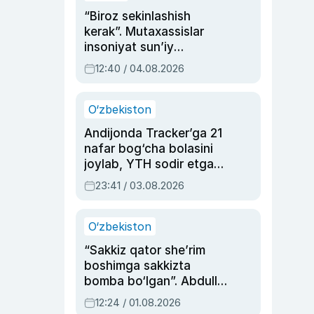
“Biroz sekinlashish
kerak”. Mutaxassislar
insoniyat sun’iy
intellektni boshqara
12:40 / 04.08.2026
olmay qolishidan xavotir
bildirdi
O‘zbekiston
Andijonda Tracker’ga 21
nafar bog‘cha bolasini
joylab, YTH sodir etgan
ayolga sud hukmi o‘qildi
23:41 / 03.08.2026
O‘zbekiston
“Sakkiz qator she’rim
boshimga sakkizta
bomba bo‘lgan”. Abdulla
Oripovni siyosiy
12:24 / 01.08.2026
ayblovlardan asrab