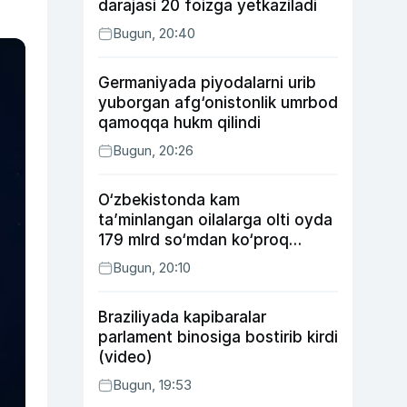
darajasi 20 foizga yetkaziladi
Bugun, 20:40
Germaniyada piyodalarni urib
yuborgan afg‘onistonlik umrbod
qamoqqa hukm qilindi
Bugun, 20:26
O‘zbekistonda kam
ta’minlangan oilalarga olti oyda
179 mlrd so‘mdan ko‘proq
ijtimoiy keshbek to‘lab berildi
Bugun, 20:10
Braziliyada kapibaralar
parlament binosiga bostirib kirdi
(video)
Bugun, 19:53