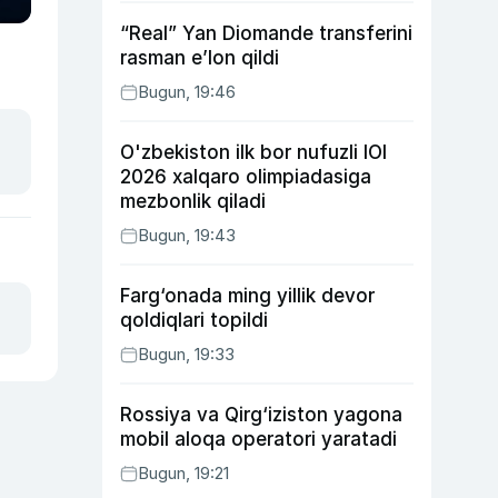
“Real” Yan Diomande transferini
rasman e’lon qildi
Bugun, 19:46
O'zbekiston ilk bor nufuzli IOI
2026 xalqaro olimpiadasiga
mezbonlik qiladi
Bugun, 19:43
Farg‘onada ming yillik devor
qoldiqlari topildi
Bugun, 19:33
Rossiya va Qirg‘iziston yagona
mobil aloqa operatori yaratadi
Bugun, 19:21