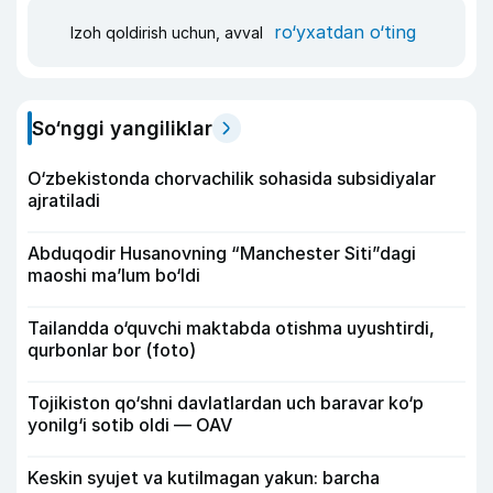
ro‘yxatdan o‘ting
Izoh qoldirish uchun, avval
So‘nggi yangiliklar
O‘zbekistonda chorvachilik sohasida subsidiyalar
ajratiladi
Abduqodir Husanovning “Manchester Siti”dagi
maoshi ma’lum bo‘ldi
Tailandda o‘quvchi maktabda otishma uyushtirdi,
qurbonlar bor (foto)
Tojikiston qo‘shni davlatlardan uch baravar ko‘p
yonilg‘i sotib oldi — OAV
Keskin syujet va kutilmagan yakun: barcha