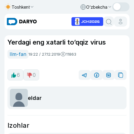
Toshkent
O‘zbekcha
Yerdagi eng xatarli to‘qqiz virus
Ilm-fan
19:22 / 27.12.2019
11863
6
0
eldar
Izohlar