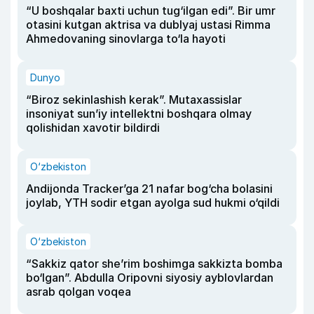
“U boshqalar baxti uchun tug‘ilgan edi”. Bir umr
otasini kutgan aktrisa va dublyaj ustasi Rimma
Ahmedovaning sinovlarga to‘la hayoti
Dunyo
“Biroz sekinlashish kerak”. Mutaxassislar
insoniyat sun’iy intellektni boshqara olmay
qolishidan xavotir bildirdi
O‘zbekiston
Andijonda Tracker’ga 21 nafar bog‘cha bolasini
joylab, YTH sodir etgan ayolga sud hukmi o‘qildi
O‘zbekiston
“Sakkiz qator she’rim boshimga sakkizta bomba
bo‘lgan”. Abdulla Oripovni siyosiy ayblovlardan
asrab qolgan voqea