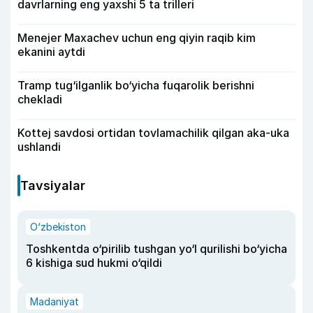
davrlarning eng yaxshi 5 ta trilleri
Menejer Maxachev uchun eng qiyin raqib kim
ekanini aytdi
Tramp tug‘ilganlik bo‘yicha fuqarolik berishni
chekladi
Kottej savdosi ortidan tovlamachilik qilgan aka-uka
ushlandi
Tavsiyalar
O‘zbekiston
Toshkentda o‘pirilib tushgan yo‘l qurilishi bo‘yicha
6 kishiga sud hukmi o‘qildi
Madaniyat