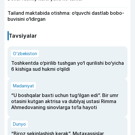
Tailand maktabida otishma: o‘quvchi dastlab bobo-
buvisini o‘ldirgan
Tavsiyalar
O‘zbekiston
Toshkentda o‘pirilib tushgan yo‘l qurilishi bo‘yicha
6 kishiga sud hukmi o‘qildi
Madaniyat
“U boshqalar baxti uchun tug‘ilgan edi”. Bir umr
otasini kutgan aktrisa va dublyaj ustasi Rimma
Ahmedovaning sinovlarga to‘la hayoti
Dunyo
“Biroz sekinlashish kerak”. Mutaxassislar