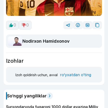
0
0
Nodirxon Hamidxonov
Izohlar
ro‘yxatdan o‘ting
Izoh qoldirish uchun, avval
So‘nggi yangiliklar
Surxondaryoda fuqaroni 1000 dollar evaziga Milliy