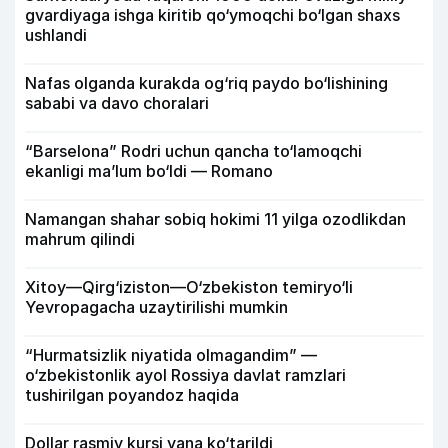
gvardiyaga ishga kiritib qo‘ymoqchi bo‘lgan shaxs
ushlandi
Nafas olganda kurakda og‘riq paydo bo‘lishining
sababi va davo choralari
“Barselona” Rodri uchun qancha to‘lamoqchi
ekanligi ma’lum bo‘ldi — Romano
Namangan shahar sobiq hokimi 11 yilga ozodlikdan
mahrum qilindi
Xitoy—Qirg‘iziston—O‘zbekiston temiryo‘li
Yevropagacha uzaytirilishi mumkin
“Hurmatsizlik niyatida olmagandim” —
o‘zbekistonlik ayol Rossiya davlat ramzlari
tushirilgan poyandoz haqida
Dollar rasmiy kursi yana ko‘tarildi