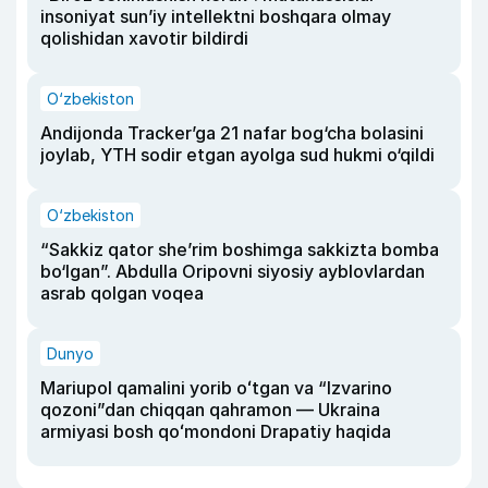
insoniyat sun’iy intellektni boshqara olmay
qolishidan xavotir bildirdi
O‘zbekiston
Andijonda Tracker’ga 21 nafar bog‘cha bolasini
joylab, YTH sodir etgan ayolga sud hukmi o‘qildi
O‘zbekiston
“Sakkiz qator she’rim boshimga sakkizta bomba
bo‘lgan”. Abdulla Oripovni siyosiy ayblovlardan
asrab qolgan voqea
Dunyo
Mariupol qamalini yorib oʻtgan va “Izvarino
qozoni”dan chiqqan qahramon — Ukraina
armiyasi bosh qoʻmondoni Drapatiy haqida