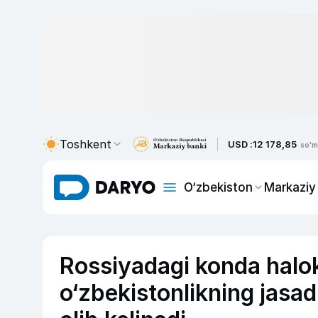
Toshkent
USD :
12 178,85
so'm
O‘zbekiston
Markaziy
Rossiyadagi konda halok
o‘zbekistonlikning jasa