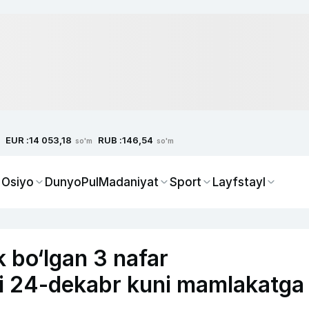
EUR :
RUB :
14 053,18
146,54
so'm
so'm
 Osiyo
Dunyo
Pul
Madaniyat
Sport
Layfstayl
 bo‘lgan 3 nafar
di 24-dekabr kuni mamlakatga