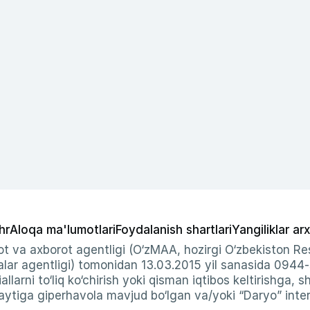
hr
Aloqa ma'lumotlari
Foydalanish shartlari
Yangiliklar arx
t va axborot agentligi (O‘zMAA, hozirgi O‘zbekiston Res
ar agentligi) tomonidan 13.03.2015 yil sanasida 0944
allarni to‘liq ko‘chirish yoki qisman iqtibos keltirishga, 
ytiga giperhavola mavjud bo‘lgan va/yoki “Daryo” intern