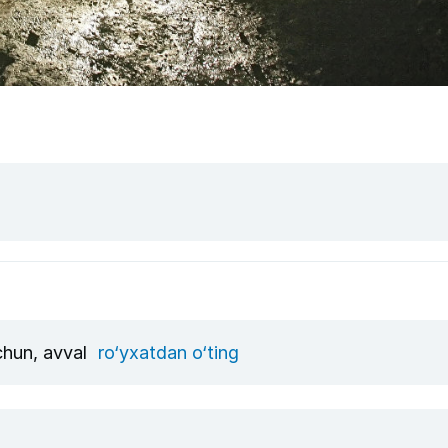
uchun, avval
ro‘yxatdan o‘ting