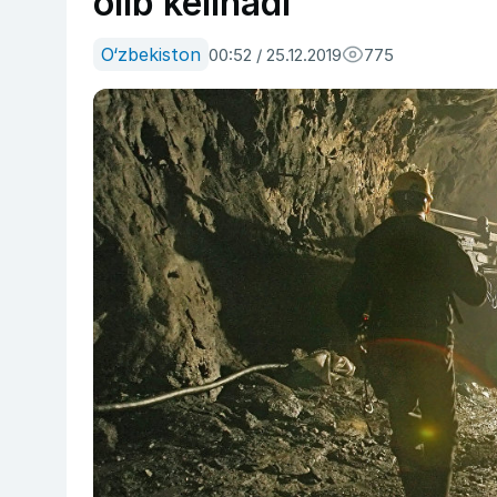
olib kelinadi
O‘zbekiston
00:52 / 25.12.2019
775