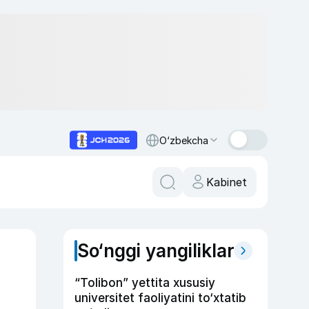
O‘zbekcha
Kabinet
So‘nggi yangiliklar
“Tolibon” yettita xususiy
universitet faoliyatini to‘xtatib