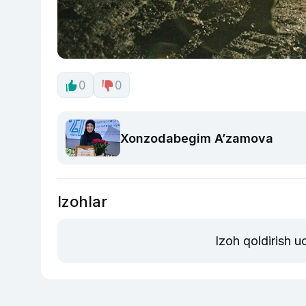
0
0
Xonzodabegim A’zamova
Izohlar
Izoh qoldirish 