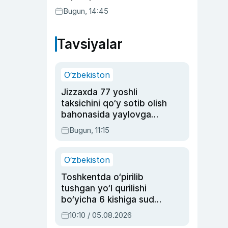
Bugun, 14:45
Tavsiyalar
O‘zbekiston
Jizzaxda 77 yoshli
taksichini qo‘y sotib olish
bahonasida yaylovga
olib borib o‘ldirgan yigit
Bugun, 11:15
20 yilga qamaldi
O‘zbekiston
Toshkentda o‘pirilib
tushgan yo‘l qurilishi
bo‘yicha 6 kishiga sud
hukmi o‘qildi
10:10 / 05.08.2026