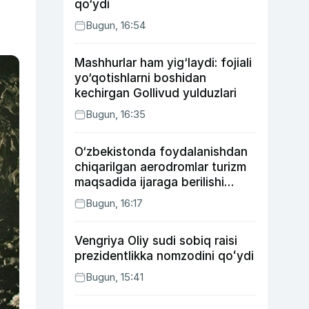
qo‘ydi
Bugun, 16:54
Mashhurlar ham yig‘laydi: fojiali
yo‘qotishlarni boshidan
kechirgan Gollivud yulduzlari
Bugun, 16:35
O‘zbekistonda foydalanishdan
chiqarilgan aerodromlar turizm
maqsadida ijaraga berilishi
mumkin
Bugun, 16:17
Vengriya Oliy sudi sobiq raisi
prezidentlikka nomzodini qoʻydi
Bugun, 15:41