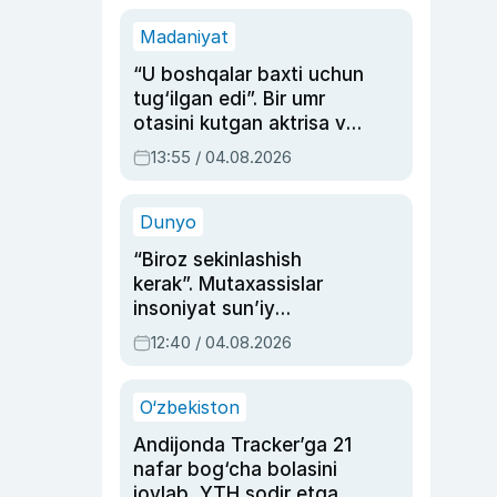
Madaniyat
“U boshqalar baxti uchun
tug‘ilgan edi”. Bir umr
otasini kutgan aktrisa va
dublyaj ustasi Rimma
13:55 / 04.08.2026
Ahmedovaning
sinovlarga to‘la hayoti
Dunyo
“Biroz sekinlashish
kerak”. Mutaxassislar
insoniyat sun’iy
intellektni boshqara
12:40 / 04.08.2026
olmay qolishidan xavotir
bildirdi
O‘zbekiston
Andijonda Tracker’ga 21
nafar bog‘cha bolasini
joylab, YTH sodir etgan