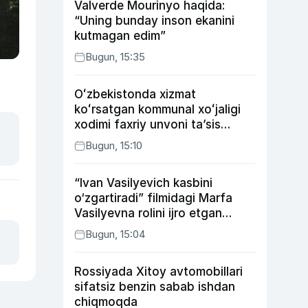
Valverde Mourinyo haqida:
“Uning bunday inson ekanini
kutmagan edim”
Bugun, 15:35
Oʻzbekistonda xizmat
koʻrsatgan kommunal xoʻjaligi
xodimi faxriy unvoni taʼsis
etilishi mumkin
Bugun, 15:10
“Ivan Vasilyevich kasbini
o‘zgartiradi” filmidagi Marfa
Vasilyevna rolini ijro etgan
aktrisaning taqdiri qanday
Bugun, 15:04
kechdi?
Rossiyada Xitoy avtomobillari
sifatsiz benzin sabab ishdan
chiqmoqda