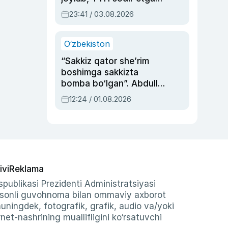
ayolga sud hukmi o‘qildi
23:41 / 03.08.2026
O‘zbekiston
“Sakkiz qator she’rim
boshimga sakkizta
bomba bo‘lgan”. Abdulla
Oripovni siyosiy
12:24 / 01.08.2026
ayblovlardan asrab
qolgan voqea
ivi
Reklama
publikasi Prezidenti Administratsiyasi
-sonli guvohnoma bilan ommaviy axborot
shuningdek, fotografik, grafik, audio va/yoki
et-nashrining muallifligini ko‘rsatuvchi