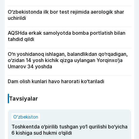
O‘zbekistonda ilk bor test rejimida aerologik shar
uchirildi
AQSHda erkak samolyotda bomba portlatish bilan
tahdid qildi
O‘n yoshidanoq ishlagan, balandlikdan qo‘rqadigan,
o‘zidan 14 yosh kichik qizga uylangan Yorqinxo‘ja
Umarov 34 yoshda
Dam olish kunlari havo harorati ko‘tariladi
Tavsiyalar
O‘zbekiston
Toshkentda o‘pirilib tushgan yo‘l qurilishi bo‘yicha
6 kishiga sud hukmi o‘qildi