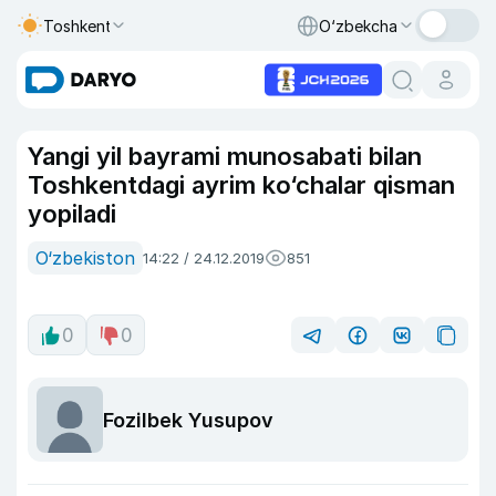
Toshkent
O‘zbekcha
Yangi yil bayrami munosabati bilan
Toshkentdagi ayrim ko‘chalar qisman
yopiladi
O‘zbekiston
14:22 / 24.12.2019
851
0
0
Fozilbek Yusupov