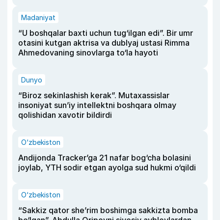
Madaniyat
“U boshqalar baxti uchun tug‘ilgan edi”. Bir umr
otasini kutgan aktrisa va dublyaj ustasi Rimma
Ahmedovaning sinovlarga to‘la hayoti
Dunyo
“Biroz sekinlashish kerak”. Mutaxassislar
insoniyat sun’iy intellektni boshqara olmay
qolishidan xavotir bildirdi
O‘zbekiston
Andijonda Tracker’ga 21 nafar bog‘cha bolasini
joylab, YTH sodir etgan ayolga sud hukmi o‘qildi
O‘zbekiston
“Sakkiz qator she’rim boshimga sakkizta bomba