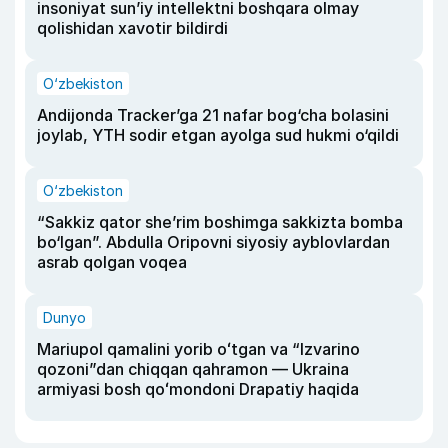
insoniyat sun’iy intellektni boshqara olmay
qolishidan xavotir bildirdi
O‘zbekiston
Andijonda Tracker’ga 21 nafar bog‘cha bolasini
joylab, YTH sodir etgan ayolga sud hukmi o‘qildi
O‘zbekiston
“Sakkiz qator she’rim boshimga sakkizta bomba
bo‘lgan”. Abdulla Oripovni siyosiy ayblovlardan
asrab qolgan voqea
Dunyo
Mariupol qamalini yorib oʻtgan va “Izvarino
qozoni”dan chiqqan qahramon — Ukraina
armiyasi bosh qoʻmondoni Drapatiy haqida