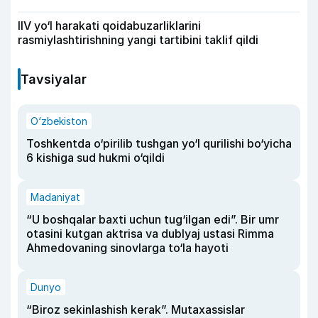
IIV yo‘l harakati qoidabuzarliklarini
rasmiylashtirishning yangi tartibini taklif qildi
Tavsiyalar
O‘zbekiston
Toshkentda o‘pirilib tushgan yo‘l qurilishi bo‘yicha
6 kishiga sud hukmi o‘qildi
Madaniyat
“U boshqalar baxti uchun tug‘ilgan edi”. Bir umr
otasini kutgan aktrisa va dublyaj ustasi Rimma
Ahmedovaning sinovlarga to‘la hayoti
Dunyo
“Biroz sekinlashish kerak”. Mutaxassislar