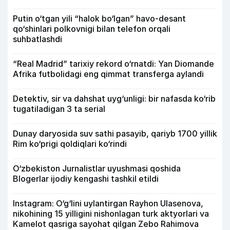
Putin o‘tgan yili “halok bo‘lgan” havo-desant
qo‘shinlari polkovnigi bilan telefon orqali
suhbatlashdi
“Real Madrid” tarixiy rekord o‘rnatdi: Yan Diomande
Afrika futbolidagi eng qimmat transferga aylandi
Detektiv, sir va dahshat uyg‘unligi: bir nafasda ko‘rib
tugatiladigan 3 ta serial
Dunay daryosida suv sathi pasayib, qariyb 1700 yillik
Rim ko‘prigi qoldiqlari ko‘rindi
O‘zbekiston Jurnalistlar uyushmasi qoshida
Blogerlar ijodiy kengashi tashkil etildi
Instagram: O‘g‘lini uylantirgan Rayhon Ulasenova,
nikohining 15 yilligini nishonlagan turk aktyorlari va
Kamelot qasriga sayohat qilgan Zebo Rahimova