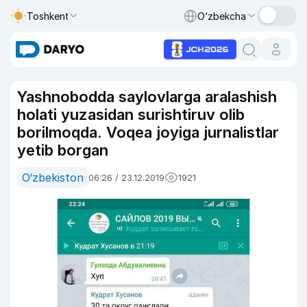
Toshkent
O‘zbekcha
Yashnobodda saylovlarga aralashish
holati yuzasidan surishtiruv olib
borilmoqda. Voqea joyiga jurnalistlar
yetib borgan
O‘zbekiston
06:26 / 23.12.2019
1921