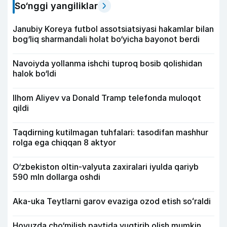
So‘nggi yangiliklar
Janubiy Koreya futbol assotsiatsiyasi hakamlar bilan
bog‘liq sharmandali holat bo‘yicha bayonot berdi
Navoiyda yollanma ishchi tuproq bosib qolishidan
halok bo‘ldi
Ilhom Aliyev va Donald Tramp telefonda muloqot
qildi
Taqdirning kutilmagan tuhfalari: tasodifan mashhur
rolga ega chiqqan 8 aktyor
O‘zbekiston oltin-valyuta zaxiralari iyulda qariyb
590 mln dollarga oshdi
Aka-uka Teytlarni garov evaziga ozod etish soʻraldi
Hovuzda cho‘milish paytida yuqtirib olish mumkin