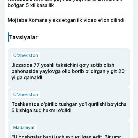
bo‘lgan 5 xil kasallik
Mojtaba Xomanaiy aks etgan ilk video e’lon qilindi
Tavsiyalar
O‘zbekiston
Jizzaxda 77 yoshli taksichini qo‘y sotib olish
bahonasida yaylovga olib borib o‘ldirgan yigit 20
yilga qamaldi
O‘zbekiston
Toshkentda o‘pirilib tushgan yo‘l qurilishi bo‘yicha
6 kishiga sud hukmi o‘qildi
Madaniyat
“U boshqalar baxti uchun tug‘ilgan edi”. Bir umr