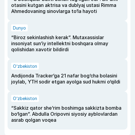
otasini kutgan aktrisa va dublyaj ustasi Rimma
Ahmedovaning sinovlarga to‘la hayoti
Dunyo
“Biroz sekinlashish kerak”. Mutaxassislar
insoniyat sun’iy intellektni boshqara olmay
qolishidan xavotir bildirdi
O‘zbekiston
Andijonda Tracker’ga 21 nafar bog‘cha bolasini
joylab, YTH sodir etgan ayolga sud hukmi o‘qildi
O‘zbekiston
“Sakkiz qator she’rim boshimga sakkizta bomba
bo‘lgan”. Abdulla Oripovni siyosiy ayblovlardan
asrab qolgan voqea