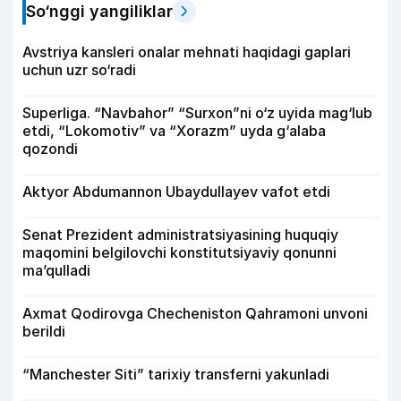
So‘nggi yangiliklar
Avstriya kansleri onalar mehnati haqidagi gaplari
uchun uzr so‘radi
Superliga. “Navbahor” “Surxon”ni o‘z uyida mag‘lub
etdi, “Lokomotiv” va “Xorazm” uyda g‘alaba
qozondi
Aktyor Abdu­mannon Ubaydullayev vafot etdi
Senat Prezident administratsiyasining huquqiy
maqomini belgilovchi konstitutsiyaviy qonunni
ma’qulladi
Axmat Qodirovga Checheniston Qahramoni unvoni
berildi
“Manchester Siti” tarixiy transferni yakunladi