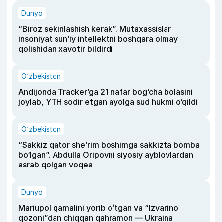
Dunyo
“Biroz sekinlashish kerak”. Mutaxassislar
insoniyat sun’iy intellektni boshqara olmay
qolishidan xavotir bildirdi
O‘zbekiston
Andijonda Tracker’ga 21 nafar bog‘cha bolasini
joylab, YTH sodir etgan ayolga sud hukmi o‘qildi
O‘zbekiston
“Sakkiz qator she’rim boshimga sakkizta bomba
bo‘lgan”. Abdulla Oripovni siyosiy ayblovlardan
asrab qolgan voqea
Dunyo
Mariupol qamalini yorib oʻtgan va “Izvarino
qozoni”dan chiqqan qahramon — Ukraina