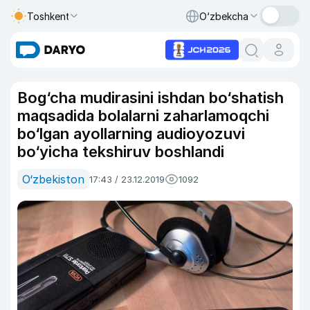
Toshkent
O‘zbekcha
Bog‘cha mudirasini ishdan bo‘shatish
maqsadida bolalarni zaharlamoqchi
bo‘lgan ayollarning audioyozuvi
bo‘yicha tekshiruv boshlandi
O‘zbekiston
17:43 / 23.12.2019
1092