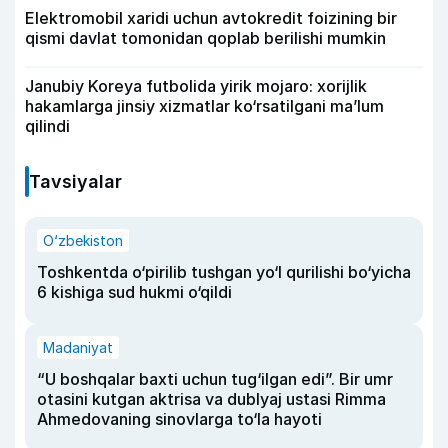
Elektromobil xaridi uchun avtokredit foizining bir
qismi davlat tomonidan qoplab berilishi mumkin
Janubiy Koreya futbolida yirik mojaro: xorijlik
hakamlarga jinsiy xizmatlar ko‘rsatilgani ma’lum
qilindi
Tavsiyalar
O‘zbekiston
Toshkentda o‘pirilib tushgan yo‘l qurilishi bo‘yicha
6 kishiga sud hukmi o‘qildi
Madaniyat
“U boshqalar baxti uchun tug‘ilgan edi”. Bir umr
otasini kutgan aktrisa va dublyaj ustasi Rimma
Ahmedovaning sinovlarga to‘la hayoti