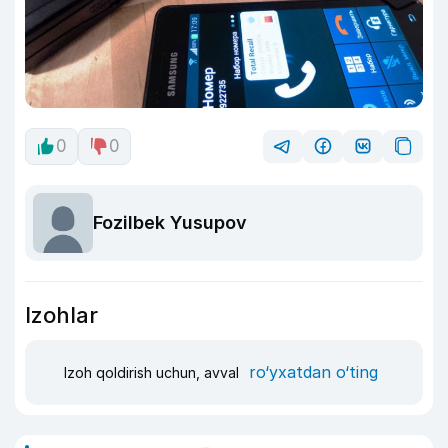
0
0
Fozilbek Yusupov
Izohlar
ro‘yxatdan o‘ting
Izoh qoldirish uchun, avval