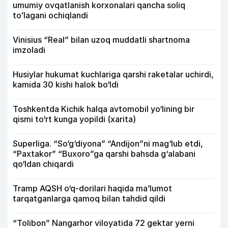
umumiy ovqatlanish korxonalari qancha soliq
toʻlagani ochiqlandi
Vinisius “Real” bilan uzoq muddatli shartnoma
imzoladi
Husiylar hukumat kuchlariga qarshi raketalar uchirdi,
kamida 30 kishi halok bo‘ldi
Toshkentda Kichik halqa avtomobil yo‘lining bir
qismi to‘rt kunga yopildi (xarita)
Superliga. “So‘g‘diyona” “Andijon”ni mag‘lub etdi,
“Paxtakor” “Buxoro”ga qarshi bahsda g‘alabani
qo‘ldan chiqardi
Tramp AQSH o‘q-dorilari haqida ma’lumot
tarqatganlarga qamoq bilan tahdid qildi
“Tolibon” Nangarhor viloyatida 72 gektar yerni