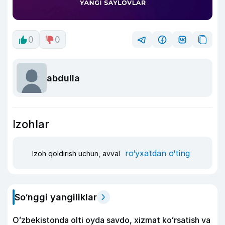
0
0
abdulla
Izohlar
ro‘yxatdan o‘ting
Izoh qoldirish uchun, avval
So‘nggi yangiliklar
Oʻzbekistonda olti oyda savdo, xizmat koʻrsatish va