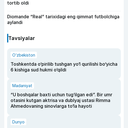
tortib oldi
Diomande “Real” tarixidagi eng qimmat futbolchiga
aylandi
Tavsiyalar
O‘zbekiston
Toshkentda o‘pirilib tushgan yo‘l qurilishi bo‘yicha
6 kishiga sud hukmi o‘qildi
Madaniyat
“U boshqalar baxti uchun tug‘ilgan edi”. Bir umr
otasini kutgan aktrisa va dublyaj ustasi Rimma
Ahmedovaning sinovlarga to‘la hayoti
Dunyo