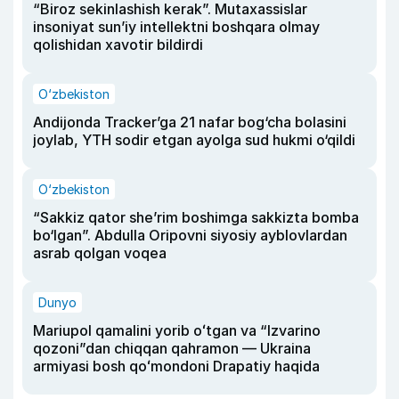
“Biroz sekinlashish kerak”. Mutaxassislar
insoniyat sun’iy intellektni boshqara olmay
qolishidan xavotir bildirdi
O‘zbekiston
Andijonda Tracker’ga 21 nafar bog‘cha bolasini
joylab, YTH sodir etgan ayolga sud hukmi o‘qildi
O‘zbekiston
“Sakkiz qator she’rim boshimga sakkizta bomba
bo‘lgan”. Abdulla Oripovni siyosiy ayblovlardan
asrab qolgan voqea
Dunyo
Mariupol qamalini yorib oʻtgan va “Izvarino
qozoni”dan chiqqan qahramon — Ukraina
armiyasi bosh qoʻmondoni Drapatiy haqida