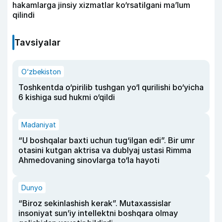
hakamlarga jinsiy xizmatlar ko‘rsatilgani ma’lum
qilindi
Tavsiyalar
O‘zbekiston
Toshkentda o‘pirilib tushgan yo‘l qurilishi bo‘yicha
6 kishiga sud hukmi o‘qildi
Madaniyat
“U boshqalar baxti uchun tug‘ilgan edi”. Bir umr
otasini kutgan aktrisa va dublyaj ustasi Rimma
Ahmedovaning sinovlarga to‘la hayoti
Dunyo
“Biroz sekinlashish kerak”. Mutaxassislar
insoniyat sun’iy intellektni boshqara olmay