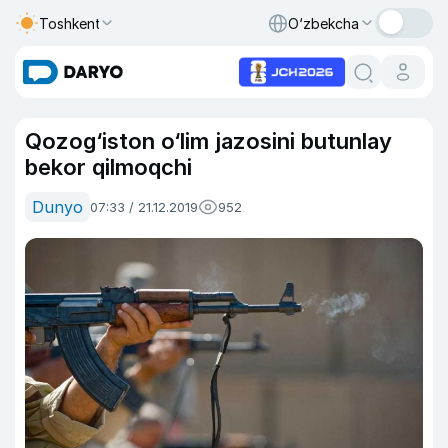
Toshkent
O‘zbekcha
Qozog‘iston o‘lim jazosini butunlay
bekor qilmoqchi
Dunyo
07:33 / 21.12.2019
952