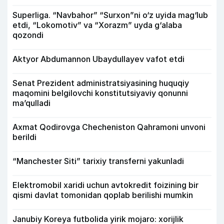
Superliga. “Navbahor” “Surxon”ni o‘z uyida mag‘lub
etdi, “Lokomotiv” va “Xorazm” uyda g‘alaba
qozondi
Aktyor Abdu­mannon Ubaydullayev vafot etdi
Senat Prezident administratsiyasining huquqiy
maqomini belgilovchi konstitutsiyaviy qonunni
ma’qulladi
Axmat Qodirovga Checheniston Qahramoni unvoni
berildi
“Manchester Siti” tarixiy transferni yakunladi
Elektromobil xaridi uchun avtokredit foizining bir
qismi davlat tomonidan qoplab berilishi mumkin
Janubiy Koreya futbolida yirik mojaro: xorijlik