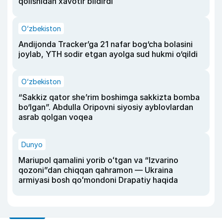
qolishidan xavotir bildirdi
O‘zbekiston
Andijonda Tracker’ga 21 nafar bog‘cha bolasini
joylab, YTH sodir etgan ayolga sud hukmi o‘qildi
O‘zbekiston
“Sakkiz qator she’rim boshimga sakkizta bomba
bo‘lgan”. Abdulla Oripovni siyosiy ayblovlardan
asrab qolgan voqea
Dunyo
Mariupol qamalini yorib oʻtgan va “Izvarino
qozoni”dan chiqqan qahramon — Ukraina
armiyasi bosh qoʻmondoni Drapatiy haqida