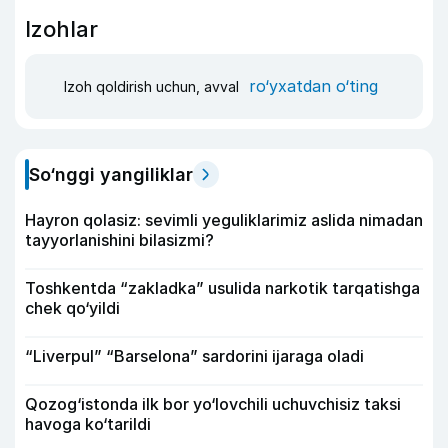
Izohlar
ro‘yxatdan o‘ting
Izoh qoldirish uchun, avval
So‘nggi yangiliklar
Hayron qolasiz: sevimli yeguliklarimiz aslida nimadan
tayyorlanishini bilasizmi?
Toshkentda “zakladka” usulida narkotik tarqatishga
chek qo‘yildi
“Liverpul” “Barselona” sardorini ijaraga oladi
Qozog‘istonda ilk bor yo‘lovchili uchuvchisiz taksi
havoga ko‘tarildi