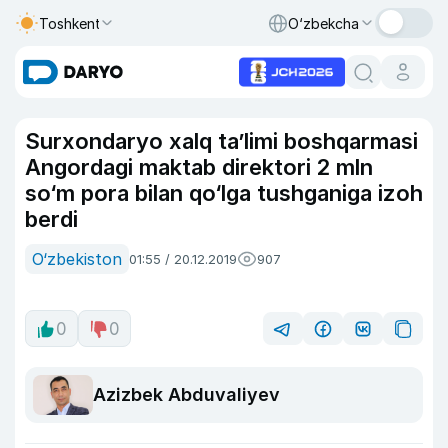
Toshkent
O‘zbekcha
Surxondaryo xalq ta’limi boshqarmasi
Angordagi maktab direktori 2 mln
so‘m pora bilan qo‘lga tushganiga izoh
berdi
O‘zbekiston
01:55 / 20.12.2019
907
0
0
Azizbek Abduvaliyev