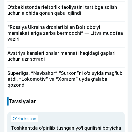
O‘zbekistonda rieltorlik faoliyatini tartibga solish
uchun alohida qonun qabul qilindi
“Rossiya Ukraina dronlari bilan Boltiqbo‘yi
mamlakatlariga zarba bermoqchi” — Litva mudofaa
vaziri
Avstriya kansleri onalar mehnati haqidagi gaplari
uchun uzr so‘radi
Superliga. “Navbahor” “Surxon”ni o‘z uyida mag‘lub
etdi, “Lokomotiv” va “Xorazm” uyda g‘alaba
qozondi
Tavsiyalar
O‘zbekiston
Toshkentda o‘pirilib tushgan yo‘l qurilishi bo‘yicha