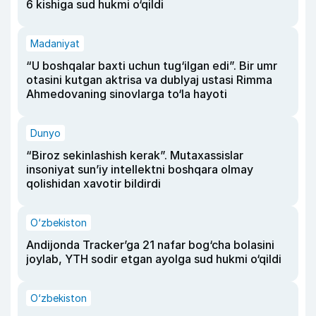
6 kishiga sud hukmi o‘qildi
Madaniyat
“U boshqalar baxti uchun tug‘ilgan edi”. Bir umr
otasini kutgan aktrisa va dublyaj ustasi Rimma
Ahmedovaning sinovlarga to‘la hayoti
Dunyo
“Biroz sekinlashish kerak”. Mutaxassislar
insoniyat sun’iy intellektni boshqara olmay
qolishidan xavotir bildirdi
O‘zbekiston
Andijonda Tracker’ga 21 nafar bog‘cha bolasini
joylab, YTH sodir etgan ayolga sud hukmi o‘qildi
O‘zbekiston