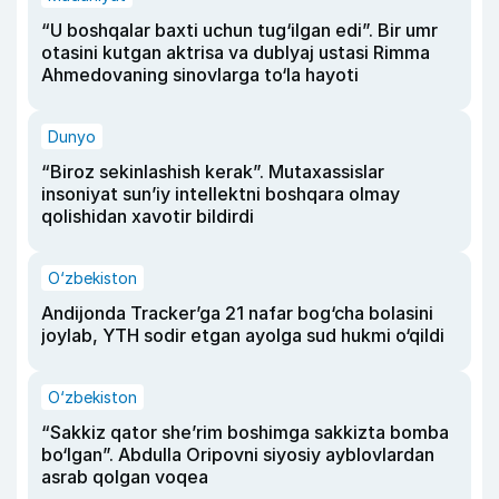
“U boshqalar baxti uchun tug‘ilgan edi”. Bir umr
otasini kutgan aktrisa va dublyaj ustasi Rimma
Ahmedovaning sinovlarga to‘la hayoti
Dunyo
“Biroz sekinlashish kerak”. Mutaxassislar
insoniyat sun’iy intellektni boshqara olmay
qolishidan xavotir bildirdi
O‘zbekiston
Andijonda Tracker’ga 21 nafar bog‘cha bolasini
joylab, YTH sodir etgan ayolga sud hukmi o‘qildi
O‘zbekiston
“Sakkiz qator she’rim boshimga sakkizta bomba
bo‘lgan”. Abdulla Oripovni siyosiy ayblovlardan
asrab qolgan voqea