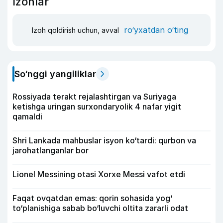
Izohlar
ro‘yxatdan o‘ting
Izoh qoldirish uchun, avval
So‘nggi yangiliklar
Rossiyada terakt rejalashtirgan va Suriyaga
ketishga uringan surxondaryolik 4 nafar yigit
qamaldi
Shri Lankada mahbuslar isyon ko‘tardi: qurbon va
jarohatlanganlar bor
Lionel Messining otasi Xorxe Messi vafot etdi
Faqat ovqatdan emas: qorin sohasida yog‘
to‘planishiga sabab bo‘luvchi oltita zararli odat