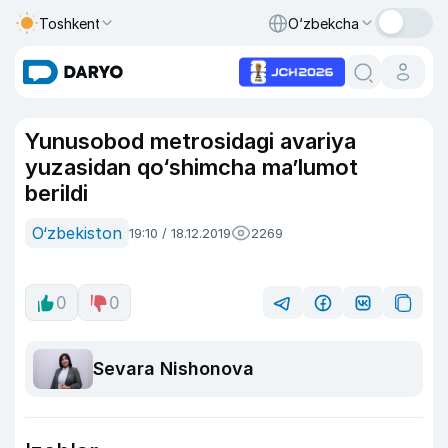
Toshkent
O‘zbekcha
Yunusobod metrosidagi avariya
yuzasidan qo‘shimcha ma’lumot
berildi
O‘zbekiston
19:10 / 18.12.2019
2269
0
0
Sevara Nishonova