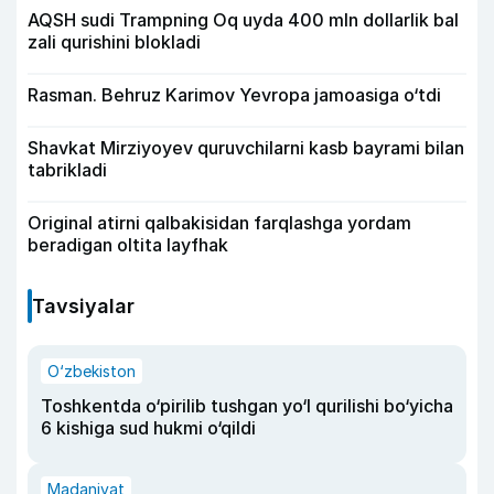
AQSH sudi Trampning Oq uyda 400 mln dollarlik bal
zali qurishini blokladi
Rasman. Behruz Karimov Yevropa jamoasiga o‘tdi
Shavkat Mirziyoyev quruvchilarni kasb bayrami bilan
tabrikladi
Original atirni qalbakisidan farqlashga yordam
beradigan oltita layfhak
Tavsiyalar
O‘zbekiston
Toshkentda o‘pirilib tushgan yo‘l qurilishi bo‘yicha
6 kishiga sud hukmi o‘qildi
Madaniyat