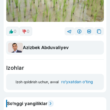
0
0
Azizbek Abduvaliyev
Izohlar
ro‘yxatdan o‘ting
Izoh qoldirish uchun, avval
So‘nggi yangiliklar