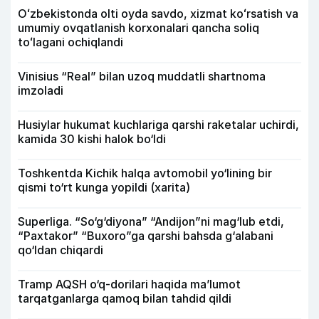
Oʻzbekistonda olti oyda savdo, xizmat koʻrsatish va
umumiy ovqatlanish korxonalari qancha soliq
toʻlagani ochiqlandi
Vinisius “Real” bilan uzoq muddatli shartnoma
imzoladi
Husiylar hukumat kuchlariga qarshi raketalar uchirdi,
kamida 30 kishi halok bo‘ldi
Toshkentda Kichik halqa avtomobil yo‘lining bir
qismi to‘rt kunga yopildi (xarita)
Superliga. “So‘g‘diyona” “Andijon”ni mag‘lub etdi,
“Paxtakor” “Buxoro”ga qarshi bahsda g‘alabani
qo‘ldan chiqardi
Tramp AQSH o‘q-dorilari haqida ma’lumot
tarqatganlarga qamoq bilan tahdid qildi