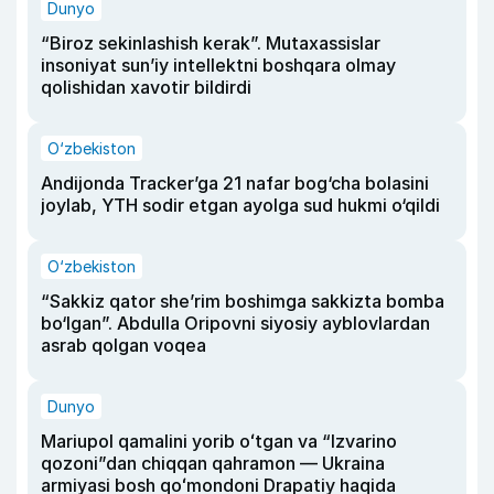
Dunyo
“Biroz sekinlashish kerak”. Mutaxassislar
insoniyat sun’iy intellektni boshqara olmay
qolishidan xavotir bildirdi
O‘zbekiston
Andijonda Tracker’ga 21 nafar bog‘cha bolasini
joylab, YTH sodir etgan ayolga sud hukmi o‘qildi
O‘zbekiston
“Sakkiz qator she’rim boshimga sakkizta bomba
bo‘lgan”. Abdulla Oripovni siyosiy ayblovlardan
asrab qolgan voqea
Dunyo
Mariupol qamalini yorib oʻtgan va “Izvarino
qozoni”dan chiqqan qahramon — Ukraina
armiyasi bosh qoʻmondoni Drapatiy haqida