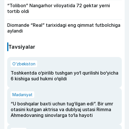
“Tolibon” Nangarhor viloyatida 72 gektar yerni
tortib oldi
Diomande “Real” tarixidagi eng qimmat futbolchiga
aylandi
Tavsiyalar
O‘zbekiston
Toshkentda o‘pirilib tushgan yo‘l qurilishi bo‘yicha
6 kishiga sud hukmi o‘qildi
Madaniyat
“U boshqalar baxti uchun tug‘ilgan edi”. Bir umr
otasini kutgan aktrisa va dublyaj ustasi Rimma
Ahmedovaning sinovlarga to‘la hayoti