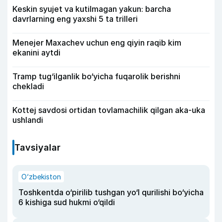
Keskin syujet va kutilmagan yakun: barcha
davrlarning eng yaxshi 5 ta trilleri
Menejer Maxachev uchun eng qiyin raqib kim
ekanini aytdi
Tramp tug‘ilganlik bo‘yicha fuqarolik berishni
chekladi
Kottej savdosi ortidan tovlamachilik qilgan aka-uka
ushlandi
Tavsiyalar
O‘zbekiston
Toshkentda o‘pirilib tushgan yo‘l qurilishi bo‘yicha
6 kishiga sud hukmi o‘qildi