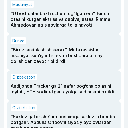
Madaniyat
“U boshqalar baxti uchun tug‘ilgan edi”. Bir umr
otasini kutgan aktrisa va dublyaj ustasi Rimma
Ahmedovaning sinovlarga to‘la hayoti
Dunyo
“Biroz sekinlashish kerak”. Mutaxassislar
insoniyat sun’iy intellektni boshqara olmay
qolishidan xavotir bildirdi
O‘zbekiston
Andijonda Tracker’ga 21 nafar bog‘cha bolasini
joylab, YTH sodir etgan ayolga sud hukmi o‘qildi
O‘zbekiston
“Sakkiz qator she’rim boshimga sakkizta bomba
bo‘lgan”. Abdulla Oripovni siyosiy ayblovlardan
asrab qolgan voqea