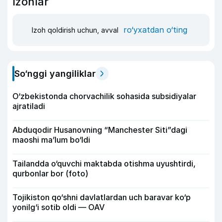
Izohlar
ro‘yxatdan o‘ting
Izoh qoldirish uchun, avval
So‘nggi yangiliklar
O‘zbekistonda chorvachilik sohasida subsidiyalar
ajratiladi
Abduqodir Husanovning “Manchester Siti”dagi
maoshi ma’lum bo‘ldi
Tailandda o‘quvchi maktabda otishma uyushtirdi,
qurbonlar bor (foto)
Tojikiston qo‘shni davlatlardan uch baravar ko‘p
yonilg‘i sotib oldi — OAV