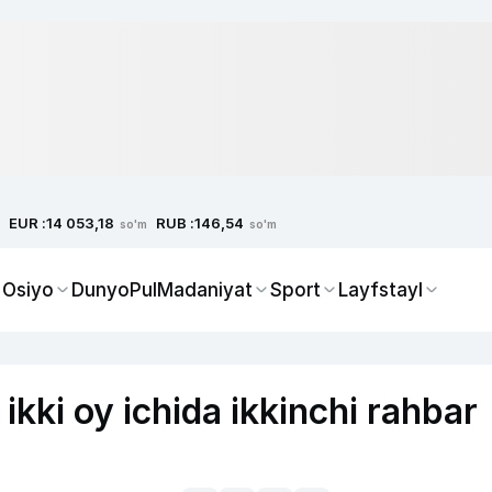
EUR :
RUB :
14 053,18
146,54
so'm
so'm
 Osiyo
Dunyo
Pul
Madaniyat
Sport
Layfstayl
kki oy ichida ikkinchi rahbar