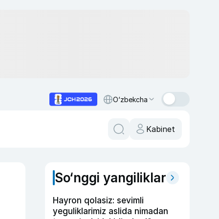
O‘zbekcha
Kabinet
So‘nggi yangiliklar
Hayron qolasiz: sevimli
yeguliklarimiz aslida nimadan