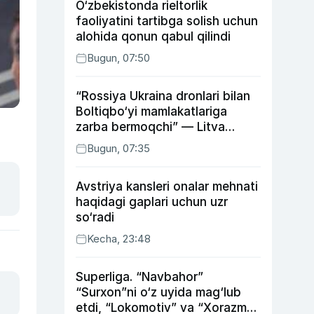
O‘zbekistonda rieltorlik
faoliyatini tartibga solish uchun
alohida qonun qabul qilindi
Bugun, 07:50
“Rossiya Ukraina dronlari bilan
Boltiqbo‘yi mamlakatlariga
zarba bermoqchi” — Litva
mudofaa vaziri
Bugun, 07:35
Avstriya kansleri onalar mehnati
haqidagi gaplari uchun uzr
so‘radi
Kecha, 23:48
Superliga. “Navbahor”
“Surxon”ni o‘z uyida mag‘lub
etdi, “Lokomotiv” va “Xorazm”