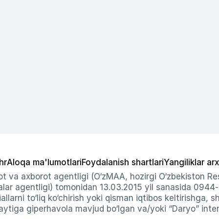
hr
Aloqa ma'lumotlari
Foydalanish shartlari
Yangiliklar arx
t va axborot agentligi (O‘zMAA, hozirgi O‘zbekiston Res
ar agentligi) tomonidan 13.03.2015 yil sanasida 0944
allarni to‘liq ko‘chirish yoki qisman iqtibos keltirishga, 
ytiga giperhavola mavjud bo‘lgan va/yoki “Daryo” intern