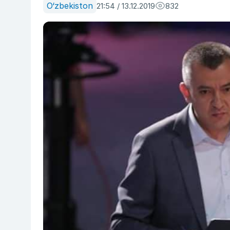
O‘zbekiston
21:54 / 13.12.2019
832