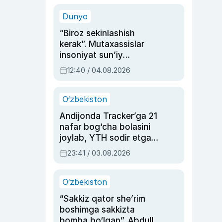
sinovlarga to‘la hayoti
Dunyo
“Biroz sekinlashish
kerak”. Mutaxassislar
insoniyat sun’iy
intellektni boshqara
12:40 / 04.08.2026
olmay qolishidan xavotir
bildirdi
O‘zbekiston
Andijonda Tracker’ga 21
nafar bog‘cha bolasini
joylab, YTH sodir etgan
ayolga sud hukmi o‘qildi
23:41 / 03.08.2026
O‘zbekiston
“Sakkiz qator she’rim
boshimga sakkizta
bomba bo‘lgan”. Abdulla