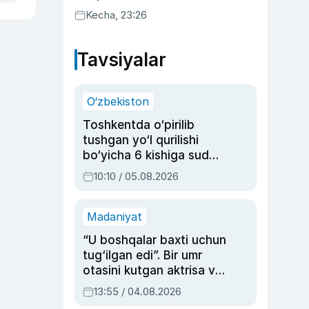
uyda g‘alaba qozondi
Kecha, 23:26
Tavsiyalar
O‘zbekiston
Toshkentda o‘pirilib
tushgan yo‘l qurilishi
bo‘yicha 6 kishiga sud
hukmi o‘qildi
10:10 / 05.08.2026
Madaniyat
“U boshqalar baxti uchun
tug‘ilgan edi”. Bir umr
otasini kutgan aktrisa va
dublyaj ustasi Rimma
13:55 / 04.08.2026
Ahmedovaning