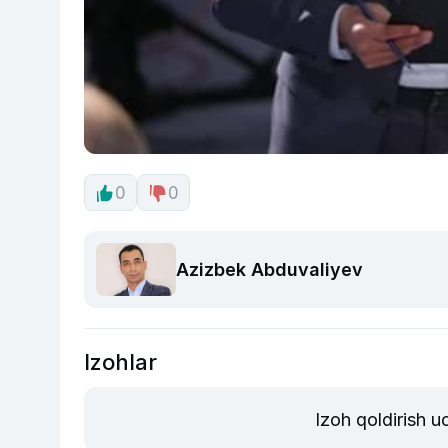
0
0
Azizbek Abduvaliyev
Izohlar
Izoh qoldirish 