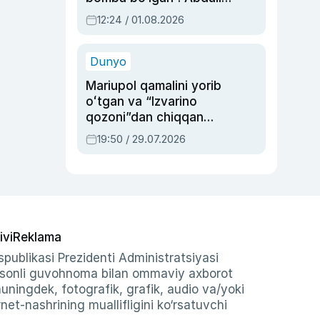
Oripovni siyosiy
12:24 / 01.08.2026
ayblovlardan asrab
qolgan voqea
Dunyo
Mariupol qamalini yorib
oʻtgan va “Izvarino
qozoni”dan chiqqan
qahramon — Ukraina
19:50 / 29.07.2026
armiyasi bosh
qoʻmondoni Drapatiy
haqida
ivi
Reklama
publikasi Prezidenti Administratsiyasi
-sonli guvohnoma bilan ommaviy axborot
shuningdek, fotografik, grafik, audio va/yoki
et-nashrining muallifligini ko‘rsatuvchi