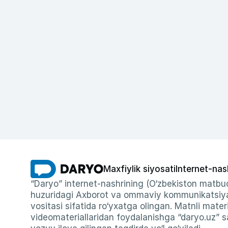
Maxfiylik siyosati
Internet-nas
“Daryo” internet-nashrining (O‘zbekiston matbuo
huzuridagi Axborot va ommaviy kommunikatsiyal
vositasi sifatida ro‘yxatga olingan. Matnli materi
videomateriallaridan foydalanishga “daryo.uz” sa