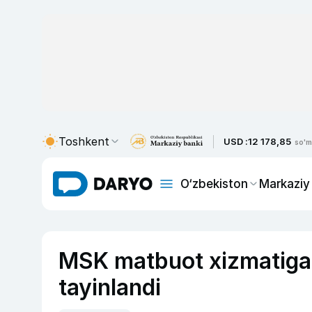
Toshkent
USD :
12 178,85
so'm
O‘zbekiston
Markaziy
MSK matbuot xizmatiga i
tayinlandi