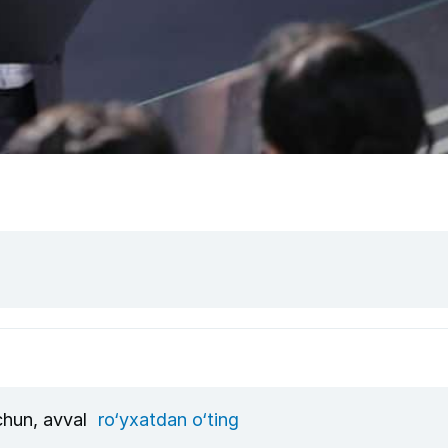
uchun, avval
ro‘yxatdan o‘ting