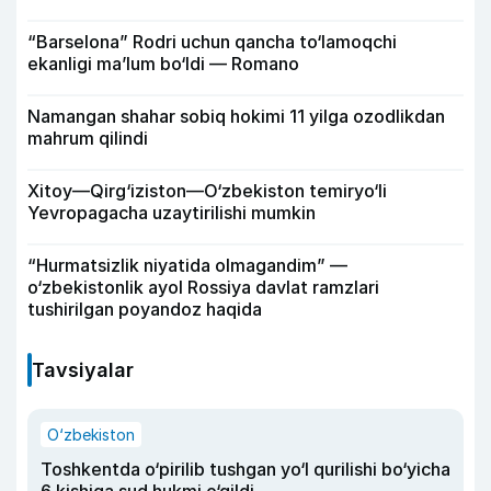
“Barselona” Rodri uchun qancha to‘lamoqchi
ekanligi ma’lum bo‘ldi — Romano
Namangan shahar sobiq hokimi 11 yilga ozodlikdan
mahrum qilindi
Xitoy—Qirg‘iziston—O‘zbekiston temiryo‘li
Yevropagacha uzaytirilishi mumkin
“Hurmatsizlik niyatida olmagandim” —
o‘zbekistonlik ayol Rossiya davlat ramzlari
tushirilgan poyandoz haqida
Tavsiyalar
O‘zbekiston
Toshkentda o‘pirilib tushgan yo‘l qurilishi bo‘yicha
6 kishiga sud hukmi o‘qildi