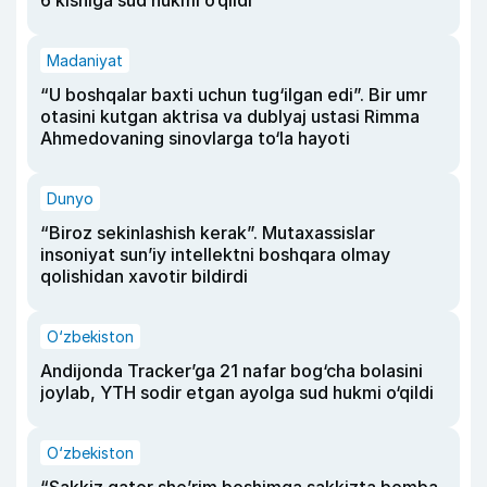
Madaniyat
“U boshqalar baxti uchun tug‘ilgan edi”. Bir umr
otasini kutgan aktrisa va dublyaj ustasi Rimma
Ahmedovaning sinovlarga to‘la hayoti
Dunyo
“Biroz sekinlashish kerak”. Mutaxassislar
insoniyat sun’iy intellektni boshqara olmay
qolishidan xavotir bildirdi
O‘zbekiston
Andijonda Tracker’ga 21 nafar bog‘cha bolasini
joylab, YTH sodir etgan ayolga sud hukmi o‘qildi
O‘zbekiston
“Sakkiz qator she’rim boshimga sakkizta bomba