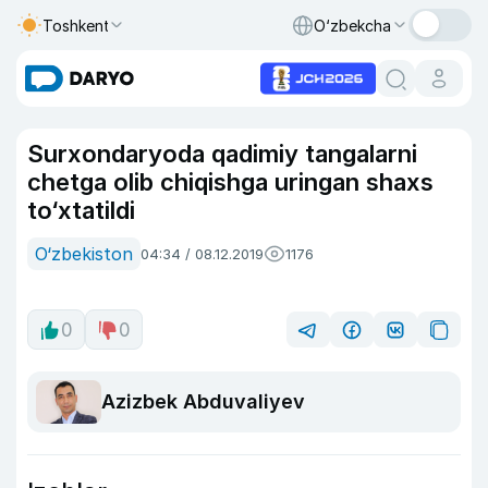
Toshkent
O‘zbekcha
Surxondaryoda qadimiy tangalarni
chetga olib chiqishga uringan shaxs
to‘xtatildi
O‘zbekiston
04:34 / 08.12.2019
1176
0
0
Azizbek Abduvaliyev