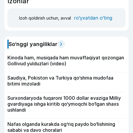
Izohlar
ro‘yxatdan o‘ting
Izoh qoldirish uchun, avval
So‘nggi yangiliklar
Kinoda ham, musiqada ham muvaffaqiyat qozongan
Gollivud yulduzlari (video)
Saudiya, Pokiston va Turkiya qo‘shma mudofaa
bitimi imzoladi
Surxondaryoda fuqaroni 1000 dollar evaziga Milliy
gvardiyaga ishga kiritib qo‘ymoqchi bo‘lgan shaxs
ushlandi
Nafas olganda kurakda og‘riq paydo bo‘lishining
sababi va davo choralari