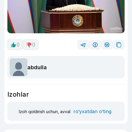
0
0
abdulla
Izohlar
ro‘yxatdan o‘ting
Izoh qoldirish uchun, avval