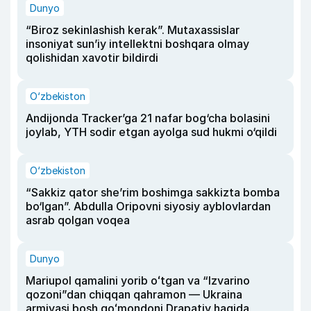
Dunyo
“Biroz sekinlashish kerak”. Mutaxassislar
insoniyat sun’iy intellektni boshqara olmay
qolishidan xavotir bildirdi
O‘zbekiston
Andijonda Tracker’ga 21 nafar bog‘cha bolasini
joylab, YTH sodir etgan ayolga sud hukmi o‘qildi
O‘zbekiston
“Sakkiz qator she’rim boshimga sakkizta bomba
bo‘lgan”. Abdulla Oripovni siyosiy ayblovlardan
asrab qolgan voqea
Dunyo
Mariupol qamalini yorib oʻtgan va “Izvarino
qozoni”dan chiqqan qahramon — Ukraina
armiyasi bosh qoʻmondoni Drapatiy haqida