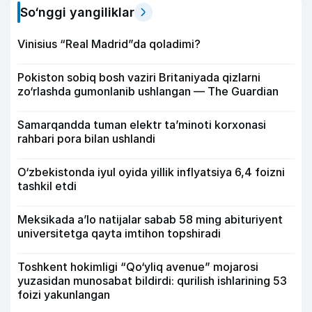
So‘nggi yangiliklar
Vinisius “Real Madrid”da qoladimi?
Pokiston sobiq bosh vaziri Britaniyada qizlarni
zo‘rlashda gumonlanib ushlangan — The Guardian
Samarqandda tuman elektr ta’minoti korxonasi
rahbari pora bilan ushlandi
O‘zbekistonda iyul oyida yillik inflyatsiya 6,4 foizni
tashkil etdi
Meksikada a’lo natijalar sabab 58 ming abituriyent
universitetga qayta imtihon topshiradi
Toshkent hokimligi “Qo‘yliq avenue” mojarosi
yuzasidan munosabat bildirdi: qurilish ishlarining 53
foizi yakunlangan