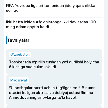
FIFA Yevropa ligalari tomonidan jiddiy qarshilikka
uchradi
Ikki hafta ichida Afg‘onistonga ikki davlatdan 100
ming odam qaytib keldi
Tavsiyalar
O‘zbekiston
Toshkentda o‘pirilib tushgan yo‘l qurilishi bo‘yicha
6 kishiga sud hukmi o‘qildi
Madaniyat
“U boshqalar baxti uchun tug‘ilgan edi”. Bir umr
otasini kutgan aktrisa va dublyaj ustasi Rimma
Ahmedovaning sinovlarga to‘la hayoti