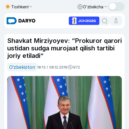
Toshkent
O‘zbekcha
Shavkat Mirziyoyev: “Prokuror qarori
ustidan sudga murojaat qilish tartibi
joriy etiladi”
O‘zbekiston
18:13 / 08.12.2019
972