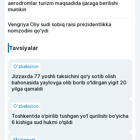
aerodromlar turizm maqsadida ijaraga berilishi
mumkin
Vengriya Oliy sudi sobiq raisi prezidentlikka
nomzodini qoʻydi
Tavsiyalar
O‘zbekiston
Jizzaxda 77 yoshli taksichini qo‘y sotib olish
bahonasida yaylovga olib borib o‘ldirgan yigit 20
yilga qamaldi
O‘zbekiston
Toshkentda o‘pirilib tushgan yo‘l qurilishi bo‘yicha
6 kishiga sud hukmi o‘qildi
Madaniyat