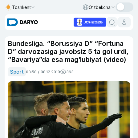
Toshkent
O‘zbekcha
Bundesliga. “Borussiya D” “Fortuna
D” darvozasiga javobsiz 5 ta gol urdi,
“Bavariya”da esa mag‘lubiyat (video)
Sport
03:58 / 08.12.2019
363