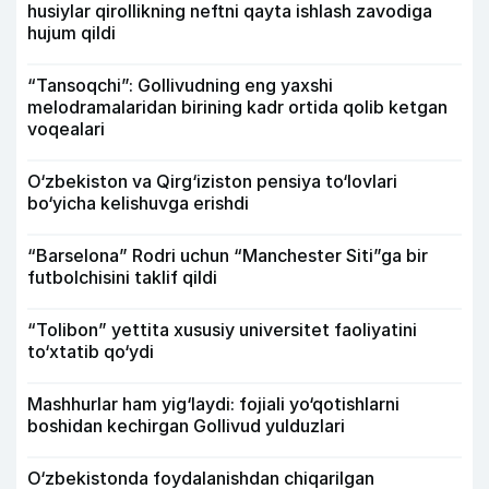
husiylar qirollikning neftni qayta ishlash zavodiga
hujum qildi
“Tansoqchi”: Gollivudning eng yaxshi
melodramalaridan birining kadr ortida qolib ketgan
voqealari
O‘zbekiston va Qirg‘iziston pensiya to‘lovlari
bo‘yicha kelishuvga erishdi
“Barselona” Rodri uchun “Manchester Siti”ga bir
futbolchisini taklif qildi
“Tolibon” yettita xususiy universitet faoliyatini
to‘xtatib qo‘ydi
Mashhurlar ham yig‘laydi: fojiali yo‘qotishlarni
boshidan kechirgan Gollivud yulduzlari
O‘zbekistonda foydalanishdan chiqarilgan