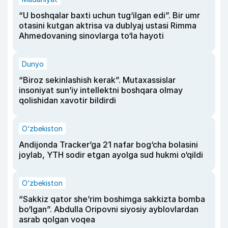
“U boshqalar baxti uchun tug‘ilgan edi”. Bir umr
otasini kutgan aktrisa va dublyaj ustasi Rimma
Ahmedovaning sinovlarga to‘la hayoti
Dunyo
“Biroz sekinlashish kerak”. Mutaxassislar
insoniyat sun’iy intellektni boshqara olmay
qolishidan xavotir bildirdi
O‘zbekiston
Andijonda Tracker’ga 21 nafar bog‘cha bolasini
joylab, YTH sodir etgan ayolga sud hukmi o‘qildi
O‘zbekiston
“Sakkiz qator she’rim boshimga sakkizta bomba
bo‘lgan”. Abdulla Oripovni siyosiy ayblovlardan
asrab qolgan voqea