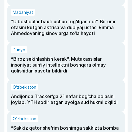
Madaniyat
“U boshqalar baxti uchun tug‘ilgan edi”. Bir umr
otasini kutgan aktrisa va dublyaj ustasi Rimma
Ahmedovaning sinovlarga to‘la hayoti
Dunyo
“Biroz sekinlashish kerak”. Mutaxassislar
insoniyat sun’iy intellektni boshqara olmay
qolishidan xavotir bildirdi
O‘zbekiston
Andijonda Tracker’ga 21 nafar bog‘cha bolasini
joylab, YTH sodir etgan ayolga sud hukmi o‘qildi
O‘zbekiston
“Sakkiz qator she’rim boshimga sakkizta bomba