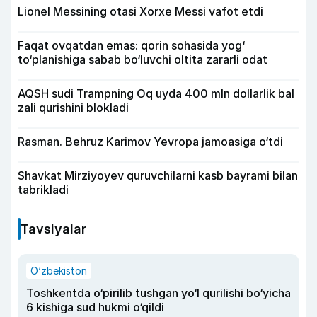
Lionel Messining otasi Xorxe Messi vafot etdi
Faqat ovqatdan emas: qorin sohasida yog‘
to‘planishiga sabab bo‘luvchi oltita zararli odat
AQSH sudi Trampning Oq uyda 400 mln dollarlik bal
zali qurishini blokladi
Rasman. Behruz Karimov Yevropa jamoasiga o‘tdi
Shavkat Mirziyoyev quruvchilarni kasb bayrami bilan
tabrikladi
Tavsiyalar
O‘zbekiston
Toshkentda o‘pirilib tushgan yo‘l qurilishi bo‘yicha
6 kishiga sud hukmi o‘qildi