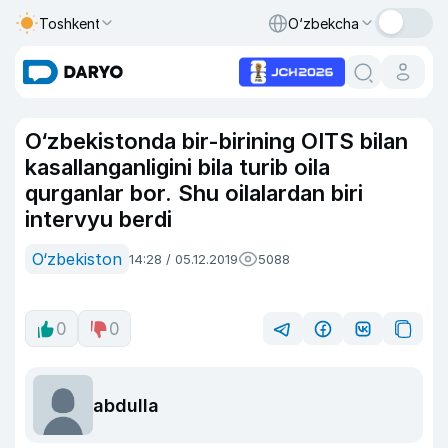
Toshkent
O‘zbekcha
O‘zbekistonda bir-birining OITS bilan
kasallanganligini bila turib oila
qurganlar bor. Shu oilalardan biri
intervyu berdi
O‘zbekiston
14:28 / 05.12.2019
5088
0
0
abdulla