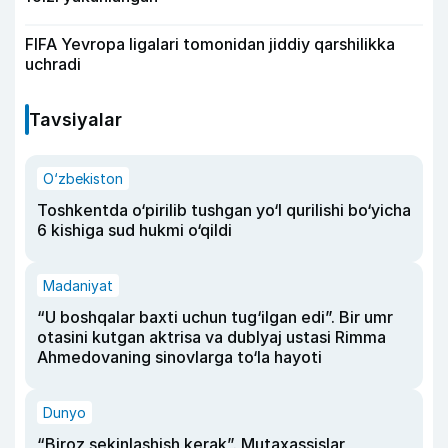
FIFA Yevropa ligalari tomonidan jiddiy qarshilikka
uchradi
Tavsiyalar
O‘zbekiston
Toshkentda o‘pirilib tushgan yo‘l qurilishi bo‘yicha
6 kishiga sud hukmi o‘qildi
Madaniyat
“U boshqalar baxti uchun tug‘ilgan edi”. Bir umr
otasini kutgan aktrisa va dublyaj ustasi Rimma
Ahmedovaning sinovlarga to‘la hayoti
Dunyo
“Biroz sekinlashish kerak”. Mutaxassislar