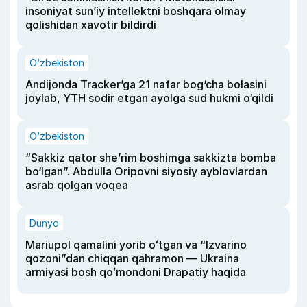
insoniyat sun’iy intellektni boshqara olmay
qolishidan xavotir bildirdi
O‘zbekiston
Andijonda Tracker’ga 21 nafar bog‘cha bolasini
joylab, YTH sodir etgan ayolga sud hukmi o‘qildi
O‘zbekiston
“Sakkiz qator she’rim boshimga sakkizta bomba
bo‘lgan”. Abdulla Oripovni siyosiy ayblovlardan
asrab qolgan voqea
Dunyo
Mariupol qamalini yorib oʻtgan va “Izvarino
qozoni”dan chiqqan qahramon — Ukraina
armiyasi bosh qoʻmondoni Drapatiy haqida