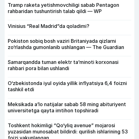
Tramp raketa yetishmovchiligi sabab Pentagon
rahbaridan tushuntirish talab qildi — WP
Vinisius “Real Madrid”da qoladimi?
Pokiston sobiq bosh vaziri Britaniyada qizlarni
zo‘rlashda gumonlanib ushlangan — The Guardian
Samarqandda tuman elektr ta’minoti korxonasi
rahbari pora bilan ushlandi
O‘zbekistonda iyul oyida yillik inflyatsiya 6,4 foizni
tashkil etdi
Meksikada a’lo natijalar sabab 58 ming abituriyent
universitetga qayta imtihon topshiradi
Toshkent hokimligi “Qo‘yliq avenue” mojarosi
yuzasidan munosabat bildirdi: qurilish ishlarining 53
foizi yakunlangan