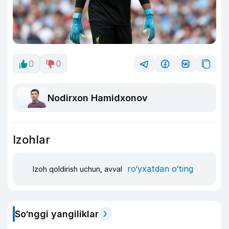
0
0
Nodirxon Hamidxonov
Izohlar
ro‘yxatdan o‘ting
Izoh qoldirish uchun, avval
So‘nggi yangiliklar