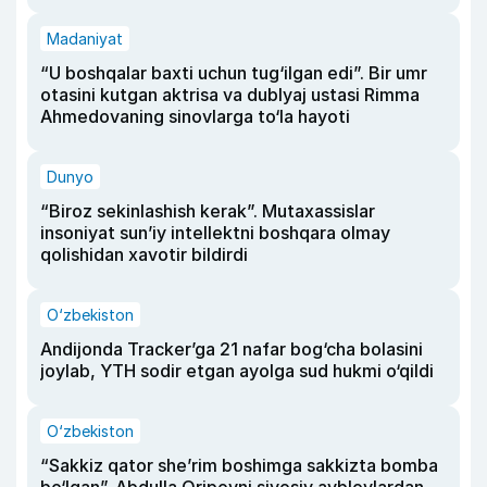
Madaniyat
“U boshqalar baxti uchun tug‘ilgan edi”. Bir umr
otasini kutgan aktrisa va dublyaj ustasi Rimma
Ahmedovaning sinovlarga to‘la hayoti
Dunyo
“Biroz sekinlashish kerak”. Mutaxassislar
insoniyat sun’iy intellektni boshqara olmay
qolishidan xavotir bildirdi
O‘zbekiston
Andijonda Tracker’ga 21 nafar bog‘cha bolasini
joylab, YTH sodir etgan ayolga sud hukmi o‘qildi
O‘zbekiston
“Sakkiz qator she’rim boshimga sakkizta bomba