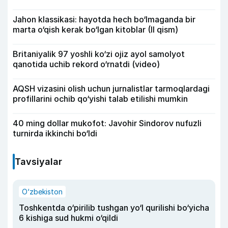
Jahon klassikasi: hayotda hech bo‘lmaganda bir
marta o‘qish kerak bo‘lgan kitoblar (II qism)
Britaniyalik 97 yoshli ko‘zi ojiz ayol samolyot
qanotida uchib rekord o‘rnatdi (video)
AQSH vizasini olish uchun jurnalistlar tarmoqlardagi
profillarini ochib qo‘yishi talab etilishi mumkin
40 ming dollar mukofot: Javohir Sindorov nufuzli
turnirda ikkinchi bo‘ldi
Tavsiyalar
O‘zbekiston
Toshkentda o‘pirilib tushgan yo‘l qurilishi bo‘yicha
6 kishiga sud hukmi o‘qildi