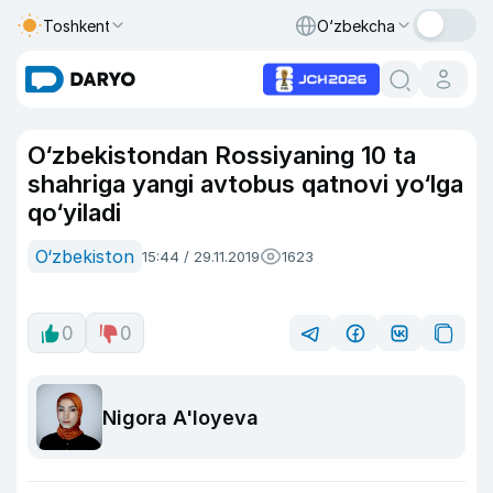
Toshkent
O‘zbekcha
O‘zbekistondan Rossiyaning 10 ta
shahriga yangi avtobus qatnovi yo‘lga
qo‘yiladi
O‘zbekiston
15:44 / 29.11.2019
1623
0
0
Nigora A'loyeva