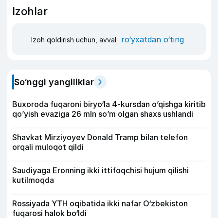
Izohlar
ro‘yxatdan o‘ting
Izoh qoldirish uchun, avval
So‘nggi yangiliklar
Buxoroda fuqaroni biryo‘la 4-kursdan o’qishga kiritib
qo’yish evaziga 26 mln so’m olgan shaxs ushlandi
Shavkat Mirziyoyev Donald Tramp bilan telefon
orqali muloqot qildi
Saudiyaga Eronning ikki ittifoqchisi hujum qilishi
kutilmoqda
Rossiyada YTH oqibatida ikki nafar O‘zbekiston
fuqarosi halok bo‘ldi