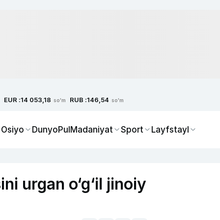
EUR :
RUB :
14 053,18
146,54
so'm
so'm
 Osiyo
Dunyo
Pul
Madaniyat
Sport
Layfstayl
i urgan o‘g‘il jinoiy