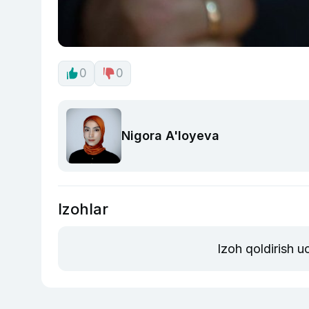
0
0
Nigora A'loyeva
Izohlar
Izoh qoldirish 