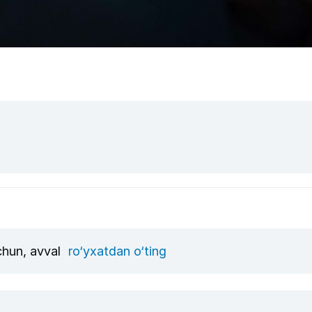
uchun, avval
ro‘yxatdan o‘ting