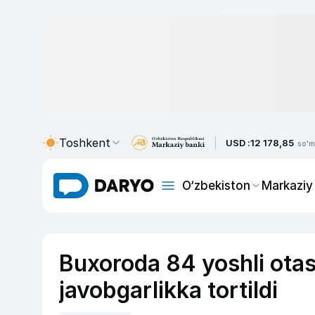
Toshkent
USD :
12 178,85
so'm
O‘zbekiston
Markaziy
Buxoroda 84 yoshli otasin
javobgarlikka tortildi