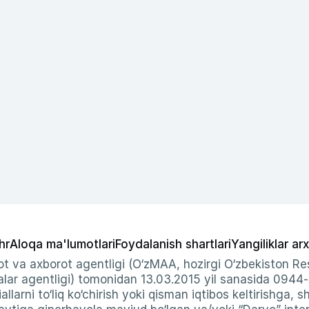
hr
Aloqa ma'lumotlari
Foydalanish shartlari
Yangiliklar arx
t va axborot agentligi (O‘zMAA, hozirgi O‘zbekiston Res
ar agentligi) tomonidan 13.03.2015 yil sanasida 0944
allarni to‘liq ko‘chirish yoki qisman iqtibos keltirishga, 