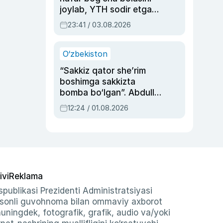
joylab, YTH sodir etgan
ayolga sud hukmi o‘qildi
23:41 / 03.08.2026
O‘zbekiston
“Sakkiz qator she’rim
boshimga sakkizta
bomba bo‘lgan”. Abdulla
Oripovni siyosiy
12:24 / 01.08.2026
ayblovlardan asrab
qolgan voqea
ivi
Reklama
publikasi Prezidenti Administratsiyasi
-sonli guvohnoma bilan ommaviy axborot
shuningdek, fotografik, grafik, audio va/yoki