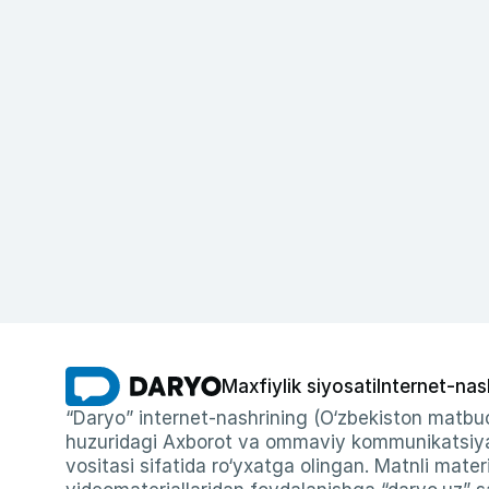
Maxfiylik siyosati
Internet-nas
“Daryo” internet-nashrining (O‘zbekiston matbuo
huzuridagi Axborot va ommaviy kommunikatsiyal
vositasi sifatida ro‘yxatga olingan. Matnli materi