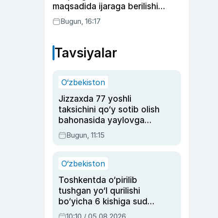
maqsadida ijaraga berilishi
mumkin
Bugun, 16:17
Tavsiyalar
O‘zbekiston
Jizzaxda 77 yoshli
taksichini qo‘y sotib olish
bahonasida yaylovga
olib borib o‘ldirgan yigit
Bugun, 11:15
20 yilga qamaldi
O‘zbekiston
Toshkentda o‘pirilib
tushgan yo‘l qurilishi
bo‘yicha 6 kishiga sud
hukmi o‘qildi
10:10 / 05.08.2026