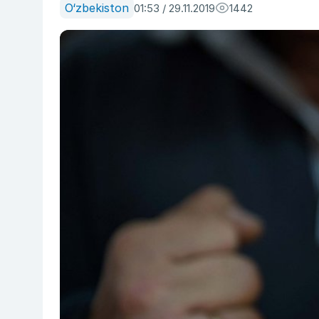
O‘zbekiston
01:53 / 29.11.2019
1442