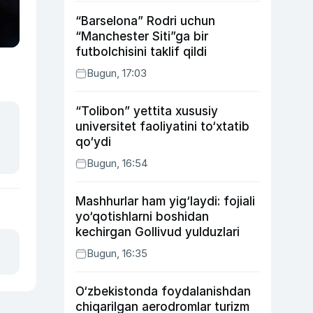
“Barselona” Rodri uchun
“Manchester Siti”ga bir
futbolchisini taklif qildi
Bugun, 17:03
“Tolibon” yettita xususiy
universitet faoliyatini to‘xtatib
qo‘ydi
Bugun, 16:54
Mashhurlar ham yig‘laydi: fojiali
yo‘qotishlarni boshidan
kechirgan Gollivud yulduzlari
Bugun, 16:35
O‘zbekistonda foydalanishdan
chiqarilgan aerodromlar turizm