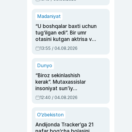
Madaniyat
“U boshqalar baxti uchun
tug‘ilgan edi”. Bir umr
otasini kutgan aktrisa va
dublyaj ustasi Rimma
13:55 / 04.08.2026
Ahmedovaning
sinovlarga to‘la hayoti
Dunyo
“Biroz sekinlashish
kerak”. Mutaxassislar
insoniyat sun’iy
intellektni boshqara
12:40 / 04.08.2026
olmay qolishidan xavotir
bildirdi
O‘zbekiston
Andijonda Tracker’ga 21
nafar bog‘cha bolasini