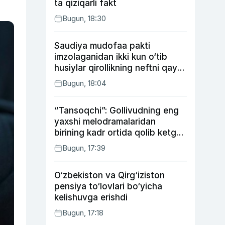
ta qiziqarli fakt
Bugun, 18:30
Saudiya mudofaa pakti
imzolaganidan ikki kun o‘tib
husiylar qirollikning neftni qayta
ishlash zavodiga hujum qildi
Bugun, 18:04
“Tansoqchi”: Gollivudning eng
yaxshi melodramalaridan
birining kadr ortida qolib ketgan
voqealari
Bugun, 17:39
O‘zbekiston va Qirg‘iziston
pensiya to‘lovlari bo‘yicha
kelishuvga erishdi
Bugun, 17:18