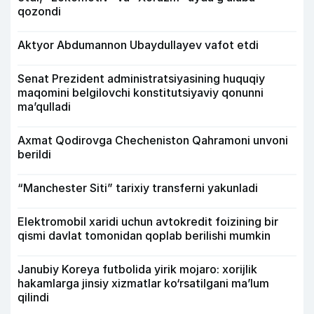
qozondi
Aktyor Abdu­mannon Ubaydullayev vafot etdi
Senat Prezident administratsiyasining huquqiy
maqomini belgilovchi konstitutsiyaviy qonunni
ma’qulladi
Axmat Qodirovga Checheniston Qahramoni unvoni
berildi
“Manchester Siti” tarixiy transferni yakunladi
Elektromobil xaridi uchun avtokredit foizining bir
qismi davlat tomonidan qoplab berilishi mumkin
Janubiy Koreya futbolida yirik mojaro: xorijlik
hakamlarga jinsiy xizmatlar ko‘rsatilgani ma’lum
qilindi