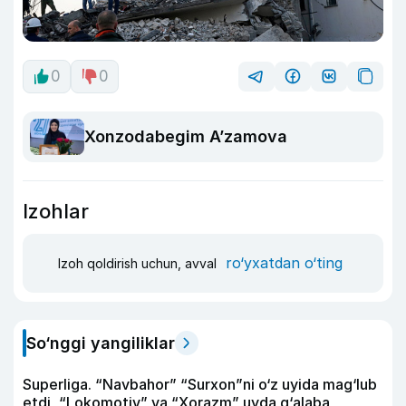
0
0
Xonzodabegim A’zamova
Izohlar
ro‘yxatdan o‘ting
Izoh qoldirish uchun, avval
So‘nggi yangiliklar
Superliga. “Navbahor” “Surxon”ni o‘z uyida mag‘lub
etdi, “Lokomotiv” va “Xorazm” uyda g‘alaba