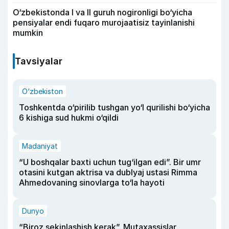
O‘zbekistonda I va II guruh nogironligi bo‘yicha
pensiyalar endi fuqaro murojaatisiz tayinlanishi
mumkin
Tavsiyalar
O‘zbekiston
Toshkentda o‘pirilib tushgan yo‘l qurilishi bo‘yicha
6 kishiga sud hukmi o‘qildi
Madaniyat
“U boshqalar baxti uchun tug‘ilgan edi”. Bir umr
otasini kutgan aktrisa va dublyaj ustasi Rimma
Ahmedovaning sinovlarga to‘la hayoti
Dunyo
“Biroz sekinlashish kerak”. Mutaxassislar