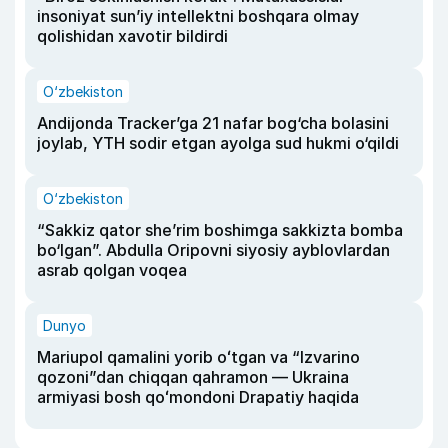
insoniyat sun’iy intellektni boshqara olmay
qolishidan xavotir bildirdi
O‘zbekiston
Andijonda Tracker’ga 21 nafar bog‘cha bolasini
joylab, YTH sodir etgan ayolga sud hukmi o‘qildi
O‘zbekiston
“Sakkiz qator she’rim boshimga sakkizta bomba
bo‘lgan”. Abdulla Oripovni siyosiy ayblovlardan
asrab qolgan voqea
Dunyo
Mariupol qamalini yorib oʻtgan va “Izvarino
qozoni”dan chiqqan qahramon — Ukraina
armiyasi bosh qoʻmondoni Drapatiy haqida