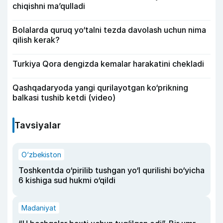
chiqishni ma’qulladi
Bolalarda quruq yo‘talni tezda davolash uchun nima
qilish kerak?
Turkiya Qora dengizda kemalar harakatini chekladi
Qashqadaryoda yangi qurilayotgan ko‘prikning
balkasi tushib ketdi (video)
Tavsiyalar
O‘zbekiston
Toshkentda o‘pirilib tushgan yo‘l qurilishi bo‘yicha
6 kishiga sud hukmi o‘qildi
Madaniyat