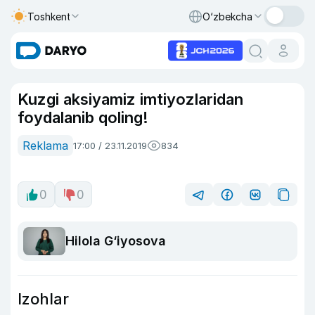
Toshkent
O‘zbekcha
Kuzgi aksiyamiz imtiyozlaridan
foydalanib qoling!
Reklama
17:00 / 23.11.2019
834
0
0
Hilola G‘iyosova
Izohlar