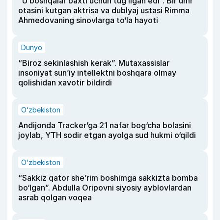
“U boshqalar baxti uchun tug‘ilgan edi”. Bir umr
otasini kutgan aktrisa va dublyaj ustasi Rimma
Ahmedovaning sinovlarga to‘la hayoti
Dunyo
“Biroz sekinlashish kerak”. Mutaxassislar
insoniyat sun’iy intellektni boshqara olmay
qolishidan xavotir bildirdi
O‘zbekiston
Andijonda Tracker’ga 21 nafar bog‘cha bolasini
joylab, YTH sodir etgan ayolga sud hukmi o‘qildi
O‘zbekiston
“Sakkiz qator she’rim boshimga sakkizta bomba
bo‘lgan”. Abdulla Oripovni siyosiy ayblovlardan
asrab qolgan voqea