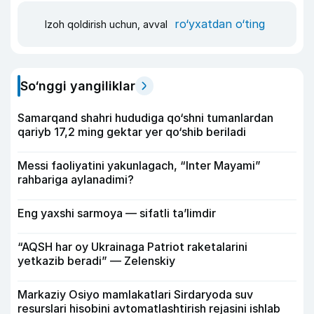
ro‘yxatdan o‘ting
Izoh qoldirish uchun, avval
So‘nggi yangiliklar
Samarqand shahri hududiga qo‘shni tumanlardan
qariyb 17,2 ming gektar yer qo‘shib beriladi
Messi faoliyatini yakunlagach, “Inter Mayami”
rahbariga aylanadimi?
Eng yaxshi sarmoya — sifatli ta’limdir
“AQSH har oy Ukrainaga Patriot raketalarini
yetkazib beradi” — Zelenskiy
Markaziy Osiyo mamlakatlari Sirdaryoda suv
resurslari hisobini avtomatlashtirish rejasini ishlab