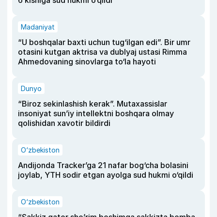
Madaniyat
“U boshqalar baxti uchun tug‘ilgan edi”. Bir umr
otasini kutgan aktrisa va dublyaj ustasi Rimma
Ahmedovaning sinovlarga to‘la hayoti
Dunyo
“Biroz sekinlashish kerak”. Mutaxassislar
insoniyat sun’iy intellektni boshqara olmay
qolishidan xavotir bildirdi
O‘zbekiston
Andijonda Tracker’ga 21 nafar bog‘cha bolasini
joylab, YTH sodir etgan ayolga sud hukmi o‘qildi
O‘zbekiston
“Sakkiz qator she’rim boshimga sakkizta bomba