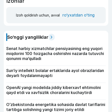
Izohlar
ro‘yxatdan o‘ting
Izoh qoldirish uchun, avval
So‘nggi yangiliklar
Senat harbiy xizmatchilar pensiyasining eng yuqori
miqdorini 100 foizgacha oshirishni nazarda tutuvchi
qonunni ma’qulladi
Sun’iy intellekt bolalar ertaklarida ayol obrazlaridan
deyarli foydalanmayapti
OpenAI yangi modelida jiddiy kiberxavf ehtimolini
qayd etdi va xavfsizlik choralarini kuchaytirdi
Oʻzbekistonda energetika sohasida davlat tariflarini
tartibga solishning yangi tizimi joriy etildi