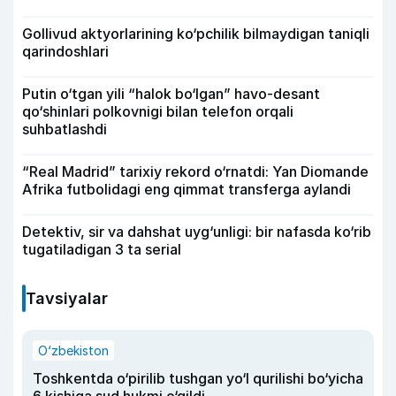
Gollivud aktyorlarining ko‘pchilik bilmaydigan taniqli
qarindoshlari
Putin o‘tgan yili “halok bo‘lgan” havo-desant
qo‘shinlari polkovnigi bilan telefon orqali
suhbatlashdi
“Real Madrid” tarixiy rekord o‘rnatdi: Yan Diomande
Afrika futbolidagi eng qimmat transferga aylandi
Detektiv, sir va dahshat uyg‘unligi: bir nafasda ko‘rib
tugatiladigan 3 ta serial
Tavsiyalar
O‘zbekiston
Toshkentda o‘pirilib tushgan yo‘l qurilishi bo‘yicha
6 kishiga sud hukmi o‘qildi