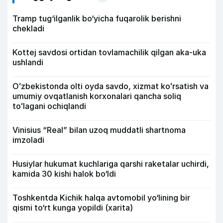
Tramp tug‘ilganlik bo‘yicha fuqarolik berishni
chekladi
Kottej savdosi ortidan tovlamachilik qilgan aka-uka
ushlandi
Oʻzbekistonda olti oyda savdo, xizmat koʻrsatish va
umumiy ovqatlanish korxonalari qancha soliq
toʻlagani ochiqlandi
Vinisius “Real” bilan uzoq muddatli shartnoma
imzoladi
Husiylar hukumat kuchlariga qarshi raketalar uchirdi,
kamida 30 kishi halok bo‘ldi
Toshkentda Kichik halqa avtomobil yo‘lining bir
qismi to‘rt kunga yopildi (xarita)