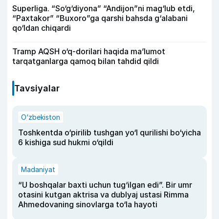
Superliga. “So‘g‘diyona” “Andijon”ni mag‘lub etdi,
“Paxtakor” “Buxoro”ga qarshi bahsda g‘alabani
qo‘ldan chiqardi
Tramp AQSH o‘q-dorilari haqida ma’lumot
tarqatganlarga qamoq bilan tahdid qildi
Tavsiyalar
O‘zbekiston
Toshkentda o‘pirilib tushgan yo‘l qurilishi bo‘yicha
6 kishiga sud hukmi o‘qildi
Madaniyat
“U boshqalar baxti uchun tug‘ilgan edi”. Bir umr
otasini kutgan aktrisa va dublyaj ustasi Rimma
Ahmedovaning sinovlarga to‘la hayoti