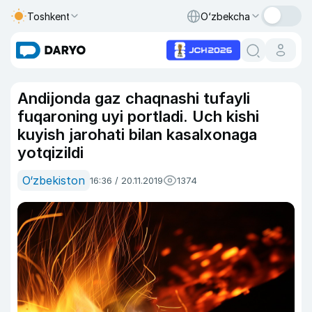
Toshkent
O‘zbekcha
Andijonda gaz chaqnashi tufayli
fuqaroning uyi portladi. Uch kishi
kuyish jarohati bilan kasalxonaga
yotqizildi
O‘zbekiston
16:36 / 20.11.2019
1374