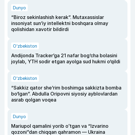
Dunyo
“Biroz sekinlashish kerak”. Mutaxassislar
insoniyat sun’iy intellektni boshqara olmay
qolishidan xavotir bildirdi
O‘zbekiston
Andijonda Tracker’ga 21 nafar bog‘cha bolasini
joylab, YTH sodir etgan ayolga sud hukmi o‘qildi
O‘zbekiston
“Sakkiz qator she’rim boshimga sakkizta bomba
bo‘lgan”. Abdulla Oripovni siyosiy ayblovlardan
asrab qolgan voqea
Dunyo
Mariupol qamalini yorib oʻtgan va “Izvarino
qozoni”dan chiqqan qahramon — Ukraina