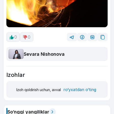
0
0
Sevara Nishonova
Izohlar
ro‘yxatdan o‘ting
Izoh qoldirish uchun, avval
So‘nggi yangiliklar