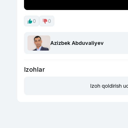
0
0
Azizbek Abduvaliyev
Izohlar
Izoh qoldirish 