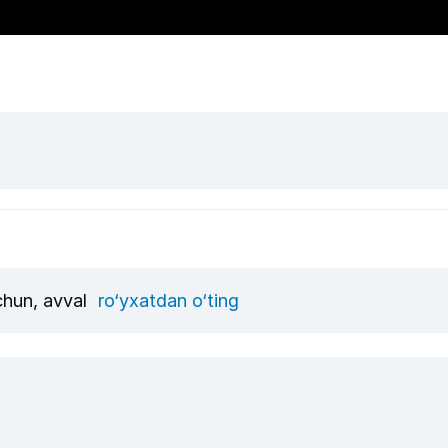
uchun, avval
ro‘yxatdan o‘ting