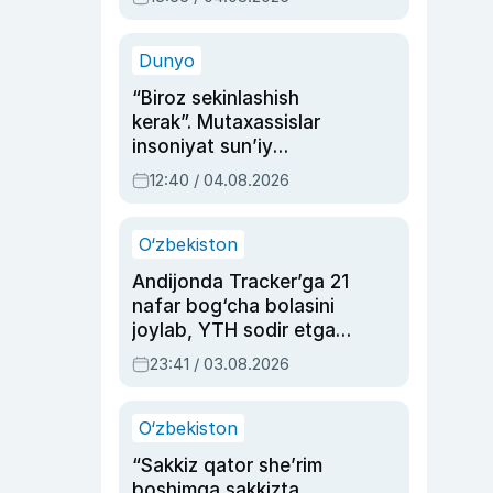
Ahmedovaning
sinovlarga to‘la hayoti
Dunyo
“Biroz sekinlashish
kerak”. Mutaxassislar
insoniyat sun’iy
intellektni boshqara
12:40 / 04.08.2026
olmay qolishidan xavotir
bildirdi
O‘zbekiston
Andijonda Tracker’ga 21
nafar bog‘cha bolasini
joylab, YTH sodir etgan
ayolga sud hukmi o‘qildi
23:41 / 03.08.2026
O‘zbekiston
“Sakkiz qator she’rim
boshimga sakkizta