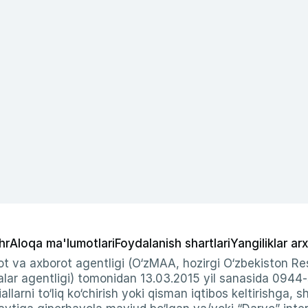
hr
Aloqa ma'lumotlari
Foydalanish shartlari
Yangiliklar arx
t va axborot agentligi (O‘zMAA, hozirgi O‘zbekiston Res
ar agentligi) tomonidan 13.03.2015 yil sanasida 0944
allarni to‘liq ko‘chirish yoki qisman iqtibos keltirishga, 