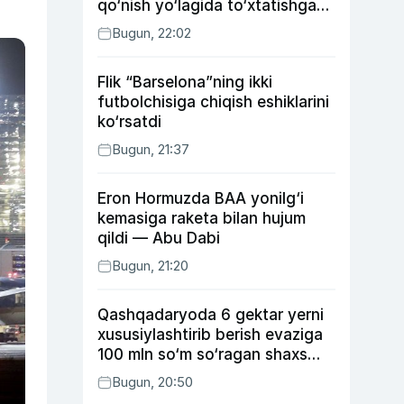
qo‘nish yo‘lagida to‘xtatishga
urindi (video)
Bugun, 22:02
Flik “Barselona”ning ikki
futbolchisiga chiqish eshiklarini
ko‘rsatdi
Bugun, 21:37
Eron Hormuzda BAA yonilg‘i
kemasiga raketa bilan hujum
qildi — Abu Dabi
Bugun, 21:20
Qashqadaryoda 6 gektar yerni
xususiylashtirib berish evaziga
100 mln so‘m so‘ragan shaxs
ushlandi
Bugun, 20:50