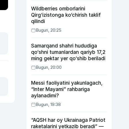
Wildberries omborlarini
Qirg‘izistonga ko‘chirish taklif
qilindi
Bugun, 20:25
Samarqand shahri hududiga
qo‘shni tumanlardan qariyb 17,2
ming gektar yer qo‘shib beriladi
Bugun, 20:00
Messi faoliyatini yakunlagach,
“Inter Mayami” rahbariga
aylanadimi?
Bugun, 19:38
“AQSH har oy Ukrainaga Patriot
raketalarini yetkazib beradi” —