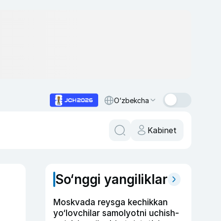
O‘zbekcha
Kabinet
So‘nggi yangiliklar
Moskvada reysga kechikkan
yo‘lovchilar samolyotni uchish-