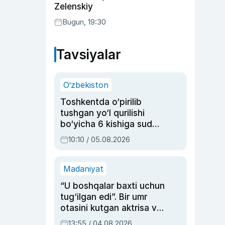
Zelenskiy
Bugun, 19:30
Tavsiyalar
O‘zbekiston
Toshkentda o‘pirilib
tushgan yo‘l qurilishi
bo‘yicha 6 kishiga sud
hukmi o‘qildi
10:10 / 05.08.2026
Madaniyat
“U boshqalar baxti uchun
tug‘ilgan edi”. Bir umr
otasini kutgan aktrisa va
dublyaj ustasi Rimma
13:55 / 04.08.2026