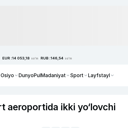
EUR :
RUB :
14 053,18
146,54
so'm
so'm
 Osiyo
Dunyo
Pul
Madaniyat
Sport
Layfstayl
 aeroportida ikki yo‘lovchi