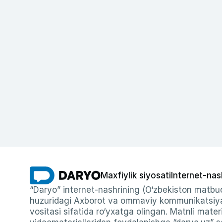
Maxfiylik siyosati
Internet-nas
“Daryo” internet-nashrining (O‘zbekiston matbuo
huzuridagi Axborot va ommaviy kommunikatsiyal
vositasi sifatida ro‘yxatga olingan. Matnli materi