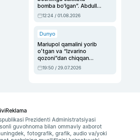
bomba bo‘lgan”. Abdulla
Oripovni siyosiy
12:24 / 01.08.2026
ayblovlardan asrab
qolgan voqea
Dunyo
Mariupol qamalini yorib
oʻtgan va “Izvarino
qozoni”dan chiqqan
qahramon — Ukraina
19:50 / 29.07.2026
armiyasi bosh
qoʻmondoni Drapatiy
haqida
ivi
Reklama
publikasi Prezidenti Administratsiyasi
-sonli guvohnoma bilan ommaviy axborot
shuningdek, fotografik, grafik, audio va/yoki