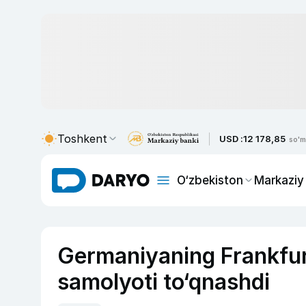
Toshkent
USD :
12 178,85
so'm
O‘zbekiston
Markaziy
Germaniyaning Frankfurt
samolyoti to‘qnashdi