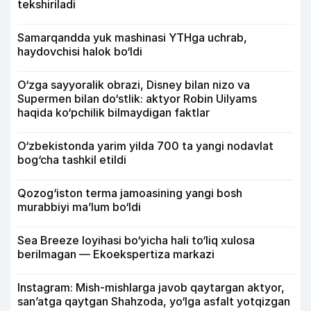
tekshiriladi
Samarqandda yuk mashinasi YTHga uchrab,
haydovchisi halok bo‘ldi
O‘zga sayyoralik obrazi, Disney bilan nizo va
Supermen bilan do‘stlik: aktyor Robin Uilyams
haqida ko‘pchilik bilmaydigan faktlar
O‘zbekistonda yarim yilda 700 ta yangi nodavlat
bog‘cha tashkil etildi
Qozog‘iston terma jamoasining yangi bosh
murabbiyi ma’lum bo‘ldi
Sea Breeze loyihasi bo‘yicha hali to‘liq xulosa
berilmagan — Ekoekspertiza markazi
Instagram: Mish-mishlarga javob qaytargan aktyor,
san’atga qaytgan Shahzoda, yo‘lga asfalt yotqizgan