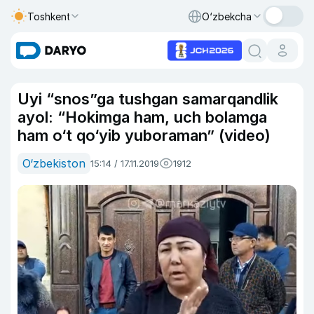
Toshkent
O‘zbekcha
Uyi “snos”ga tushgan samarqandlik
ayol: “Hokimga ham, uch bolamga
ham o‘t qo‘yib yuboraman” (video)
O‘zbekiston
15:14 / 17.11.2019
1912