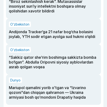
“Biroz sekinlashish kerak”. Mutaxassislar
insoniyat sun’iy intellektni boshqara olmay
qolishidan xavotir bildirdi
O‘zbekiston
Andijonda Tracker’ga 21 nafar bog‘cha bolasini
joylab, YTH sodir etgan ayolga sud hukmi o‘qildi
O‘zbekiston
“Sakkiz qator she’rim boshimga sakkizta bomba
bo‘lgan”. Abdulla Oripovni siyosiy ayblovlardan
asrab qolgan voqea
Dunyo
Mariupol qamalini yorib oʻtgan va “Izvarino
qozoni”dan chiqqan qahramon — Ukraina
armiyasi bosh qoʻmondoni Drapatiy haqida