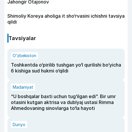
Jahongir Otajonov
Shimoliy Koreya aholiga it sho‘rvasini ichishni tavsiya
qildi
Tavsiyalar
O‘zbekiston
Toshkentda o‘pirilib tushgan yo‘l qurilishi bo‘yicha
6 kishiga sud hukmi o‘qildi
Madaniyat
“U boshqalar baxti uchun tug‘ilgan edi”. Bir umr
otasini kutgan aktrisa va dublyaj ustasi Rimma
Ahmedovaning sinovlarga to‘la hayoti
Dunyo