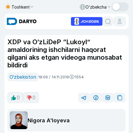
Toshkent
O‘zbekcha
XDP va O‘zLiDeP “Lukoyl”
amaldorining ishchilarni haqorat
qilgani aks etgan videoga munosabat
bildirdi
O‘zbekiston
18:09 / 14.11.2019
1554
0
0
Nigora A'loyeva