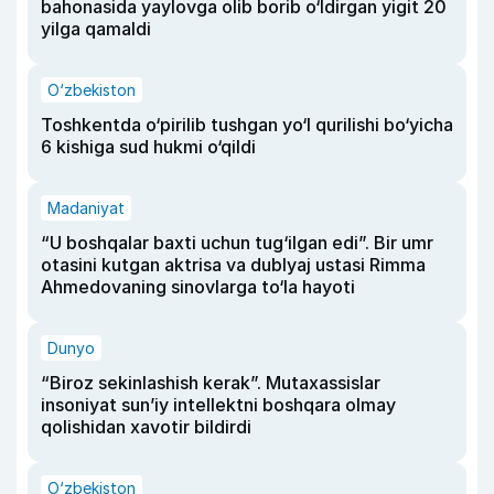
bahonasida yaylovga olib borib o‘ldirgan yigit 20
yilga qamaldi
O‘zbekiston
Toshkentda o‘pirilib tushgan yo‘l qurilishi bo‘yicha
6 kishiga sud hukmi o‘qildi
Madaniyat
“U boshqalar baxti uchun tug‘ilgan edi”. Bir umr
otasini kutgan aktrisa va dublyaj ustasi Rimma
Ahmedovaning sinovlarga to‘la hayoti
Dunyo
“Biroz sekinlashish kerak”. Mutaxassislar
insoniyat sun’iy intellektni boshqara olmay
qolishidan xavotir bildirdi
O‘zbekiston