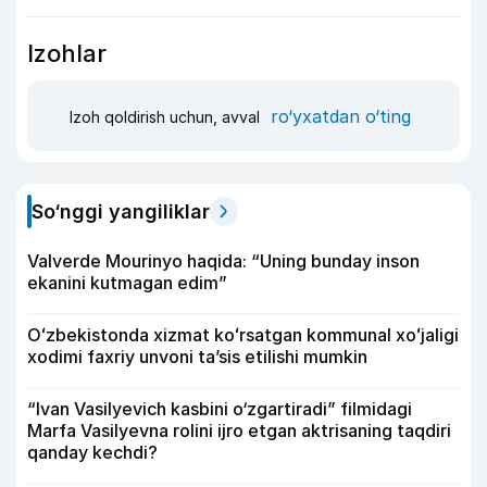
Izohlar
ro‘yxatdan o‘ting
Izoh qoldirish uchun, avval
So‘nggi yangiliklar
Valverde Mourinyo haqida: “Uning bunday inson
ekanini kutmagan edim”
Oʻzbekistonda xizmat koʻrsatgan kommunal xoʻjaligi
xodimi faxriy unvoni taʼsis etilishi mumkin
“Ivan Vasilyevich kasbini o‘zgartiradi” filmidagi
Marfa Vasilyevna rolini ijro etgan aktrisaning taqdiri
qanday kechdi?