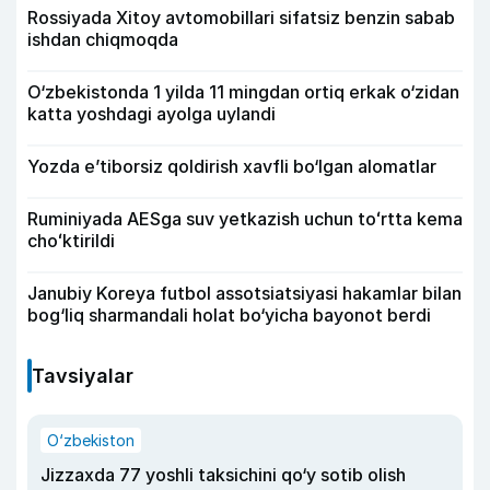
Rossiyada Xitoy avtomobillari sifatsiz benzin sabab
ishdan chiqmoqda
O‘zbekistonda 1 yilda 11 mingdan ortiq erkak o‘zidan
katta yoshdagi ayolga uylandi
Yozda e’tiborsiz qoldirish xavfli bo‘lgan alomatlar
Ruminiyada AESga suv yetkazish uchun toʻrtta kema
choʻktirildi
Janubiy Koreya futbol assotsiatsiyasi hakamlar bilan
bog‘liq sharmandali holat bo‘yicha bayonot berdi
Tavsiyalar
O‘zbekiston
Jizzaxda 77 yoshli taksichini qo‘y sotib olish