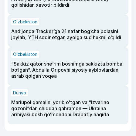
qolishidan xavotir bildirdi
O‘zbekiston
Andijonda Tracker’ga 21 nafar bog‘cha bolasini
joylab, YTH sodir etgan ayolga sud hukmi o‘qildi
O‘zbekiston
“Sakkiz qator she’rim boshimga sakkizta bomba
bo‘lgan”. Abdulla Oripovni siyosiy ayblovlardan
asrab qolgan voqea
Dunyo
Mariupol qamalini yorib oʻtgan va “Izvarino
qozoni”dan chiqqan qahramon — Ukraina
armiyasi bosh qoʻmondoni Drapatiy haqida