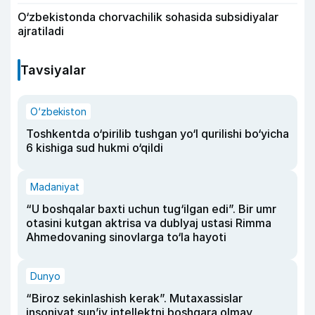
O‘zbekistonda chorvachilik sohasida subsidiyalar
ajratiladi
Tavsiyalar
O‘zbekiston
Toshkentda o‘pirilib tushgan yo‘l qurilishi bo‘yicha
6 kishiga sud hukmi o‘qildi
Madaniyat
“U boshqalar baxti uchun tug‘ilgan edi”. Bir umr
otasini kutgan aktrisa va dublyaj ustasi Rimma
Ahmedovaning sinovlarga to‘la hayoti
Dunyo
“Biroz sekinlashish kerak”. Mutaxassislar
insoniyat sun’iy intellektni boshqara olmay