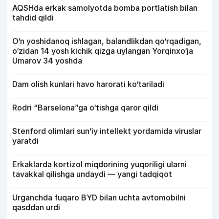
AQSHda erkak samolyotda bomba portlatish bilan
tahdid qildi
O‘n yoshidanoq ishlagan, balandlikdan qo‘rqadigan,
o‘zidan 14 yosh kichik qizga uylangan Yorqinxo‘ja
Umarov 34 yoshda
Dam olish kunlari havo harorati ko‘tariladi
Rodri “Barselona”ga o‘tishga qaror qildi
Stenford olimlari sun’iy intellekt yordamida viruslar
yaratdi
Erkaklarda kortizol miqdorining yuqoriligi ularni
tavakkal qilishga undaydi — yangi tadqiqot
Urganchda fuqaro BYD bilan uchta avtomobilni
qasddan urdi