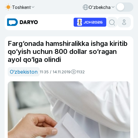
Toshkent
O‘zbekcha
Farg‘onada hamshiralikka ishga kiritib
qo‘yish uchun 800 dollar so‘ragan
ayol qo‘lga olindi
O‘zbekiston
11:35 / 14.11.2019
1132