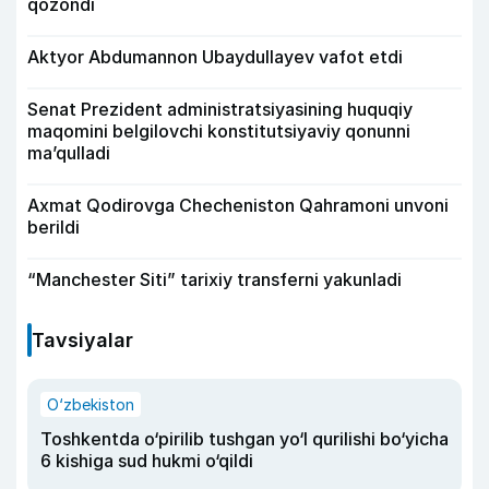
qozondi
Aktyor Abdu­mannon Ubaydullayev vafot etdi
Senat Prezident administratsiyasining huquqiy
maqomini belgilovchi konstitutsiyaviy qonunni
ma’qulladi
Axmat Qodirovga Checheniston Qahramoni unvoni
berildi
“Manchester Siti” tarixiy transferni yakunladi
Tavsiyalar
O‘zbekiston
Toshkentda o‘pirilib tushgan yo‘l qurilishi bo‘yicha
6 kishiga sud hukmi o‘qildi