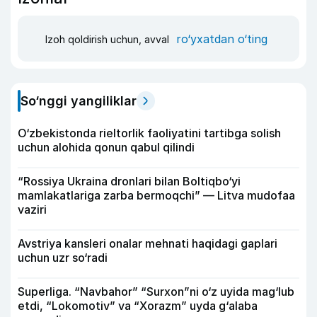
ro‘yxatdan o‘ting
Izoh qoldirish uchun, avval
So‘nggi yangiliklar
O‘zbekistonda rieltorlik faoliyatini tartibga solish
uchun alohida qonun qabul qilindi
“Rossiya Ukraina dronlari bilan Boltiqbo‘yi
mamlakatlariga zarba bermoqchi” — Litva mudofaa
vaziri
Avstriya kansleri onalar mehnati haqidagi gaplari
uchun uzr so‘radi
Superliga. “Navbahor” “Surxon”ni o‘z uyida mag‘lub
etdi, “Lokomotiv” va “Xorazm” uyda g‘alaba