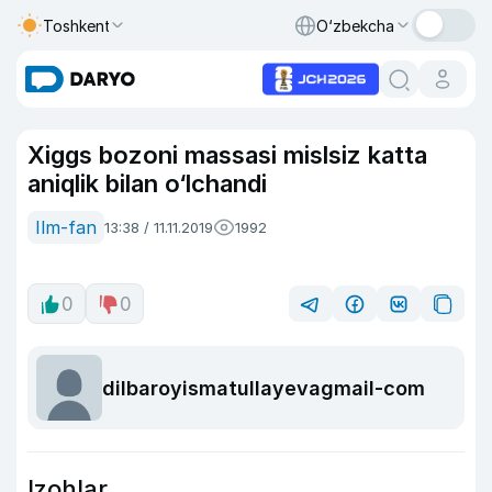
Toshkent
O‘zbekcha
Xiggs bozoni massasi mislsiz katta
aniqlik bilan o‘lchandi
Ilm-fan
13:38 / 11.11.2019
1992
0
0
dilbaroyismatullayevagmail-com
Izohlar