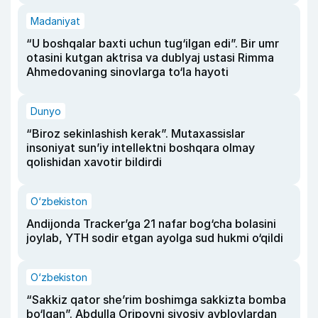
Madaniyat
“U boshqalar baxti uchun tug‘ilgan edi”. Bir umr
otasini kutgan aktrisa va dublyaj ustasi Rimma
Ahmedovaning sinovlarga to‘la hayoti
Dunyo
“Biroz sekinlashish kerak”. Mutaxassislar
insoniyat sun’iy intellektni boshqara olmay
qolishidan xavotir bildirdi
O‘zbekiston
Andijonda Tracker’ga 21 nafar bog‘cha bolasini
joylab, YTH sodir etgan ayolga sud hukmi o‘qildi
O‘zbekiston
“Sakkiz qator she’rim boshimga sakkizta bomba
bo‘lgan”. Abdulla Oripovni siyosiy ayblovlardan