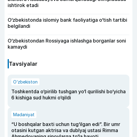
ishtirok etadi
O‘zbekistonda islomiy bank faoliyatiga o‘tish tartibi
belgilandi
O‘zbekistondan Rossiyaga ishlashga borganlar soni
kamaydi
Tavsiyalar
O‘zbekiston
Toshkentda o‘pirilib tushgan yo‘l qurilishi bo‘yicha
6 kishiga sud hukmi o‘qildi
Madaniyat
“U boshqalar baxti uchun tug‘ilgan edi”. Bir umr
otasini kutgan aktrisa va dublyaj ustasi Rimma
Ahmedovaning sinovlarga to‘la hayoti