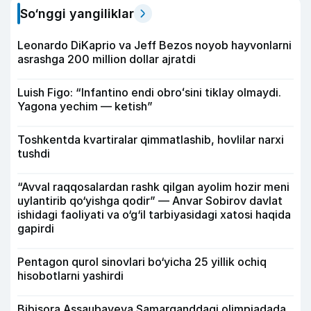
So‘nggi yangiliklar
Leonardo DiKaprio va Jeff Bezos noyob hayvonlarni
asrashga 200 million dollar ajratdi
Luish Figo: “Infantino endi obroʻsini tiklay olmaydi.
Yagona yechim — ketish”
Toshkentda kvartiralar qimmatlashib, hovlilar narxi
tushdi
“Avval raqqosalardan rashk qilgan ayolim hozir meni
uylantirib qo‘yishga qodir” — Anvar Sobirov davlat
ishidagi faoliyati va o‘g‘il tarbiyasidagi xatosi haqida
gapirdi
Pentagon qurol sinovlari bo‘yicha 25 yillik ochiq
hisobotlarni yashirdi
Bibisora Assaubayeva Samarqanddagi olimpiadada