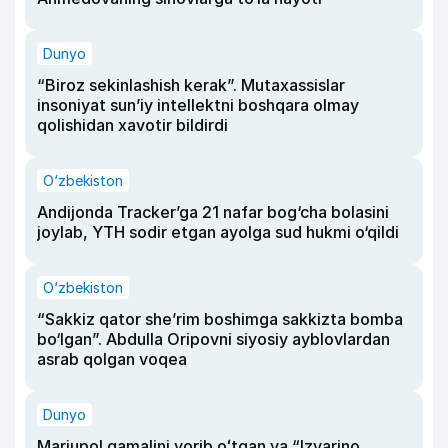
Dunyo
“Biroz sekinlashish kerak”. Mutaxassislar
insoniyat sun’iy intellektni boshqara olmay
qolishidan xavotir bildirdi
O‘zbekiston
Andijonda Tracker’ga 21 nafar bog‘cha bolasini
joylab, YTH sodir etgan ayolga sud hukmi o‘qildi
O‘zbekiston
“Sakkiz qator she’rim boshimga sakkizta bomba
bo‘lgan”. Abdulla Oripovni siyosiy ayblovlardan
asrab qolgan voqea
Dunyo
Mariupol qamalini yorib oʻtgan va “Izvarino