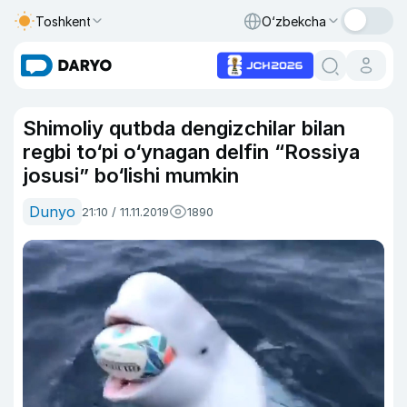
Toshkent
O‘zbekcha
Shimoliy qutbda dengizchilar bilan
regbi to‘pi o‘ynagan delfin “Rossiya
josusi” bo‘lishi mumkin
Dunyo
21:10 / 11.11.2019
1890