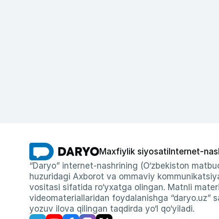
Maxfiylik siyosati
Internet-nas
“Daryo” internet-nashrining (O‘zbekiston matbuo
huzuridagi Axborot va ommaviy kommunikatsiyal
vositasi sifatida ro‘yxatga olingan. Matnli materi
videomateriallaridan foydalanishga “daryo.uz” sa
yozuv ilova qilingan taqdirda yo‘l qo‘yiladi.