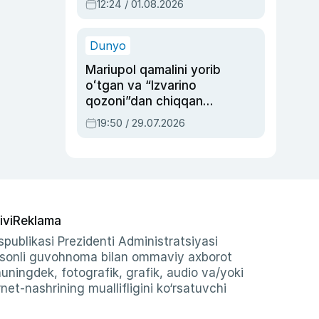
12:24 / 01.08.2026
ayblovlardan asrab
qolgan voqea
Dunyo
Mariupol qamalini yorib
oʻtgan va “Izvarino
qozoni”dan chiqqan
qahramon — Ukraina
19:50 / 29.07.2026
armiyasi bosh
qoʻmondoni Drapatiy
haqida
ivi
Reklama
publikasi Prezidenti Administratsiyasi
-sonli guvohnoma bilan ommaviy axborot
shuningdek, fotografik, grafik, audio va/yoki
et-nashrining muallifligini ko‘rsatuvchi