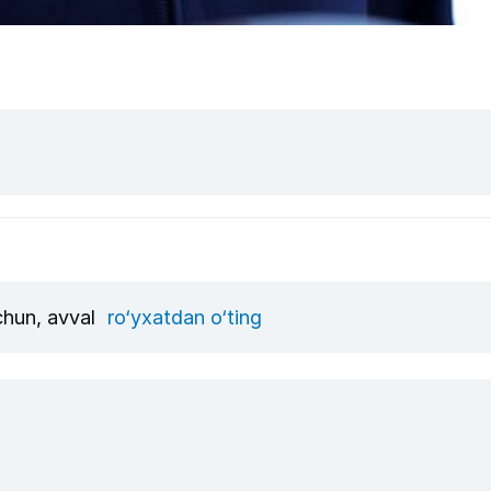
uchun, avval
ro‘yxatdan o‘ting