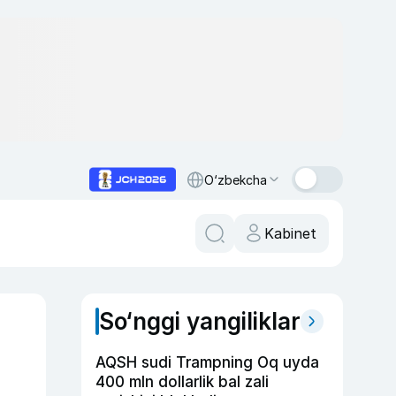
O‘zbekcha
Kabinet
So‘nggi yangiliklar
i
AQSH sudi Trampning Oq uyda
400 mln dollarlik bal zali