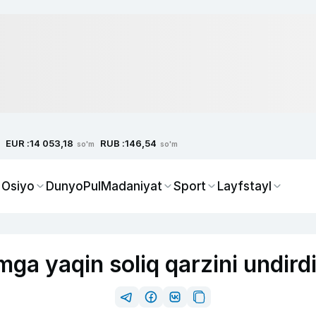
EUR :
RUB :
14 053,18
146,54
so'm
so'm
 Osiyo
Dunyo
Pul
Madaniyat
Sport
Layfstayl
ga yaqin soliq qarzini undird