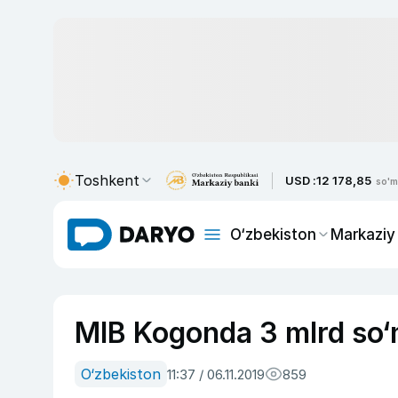
Toshkent
USD :
12 178,85
so'm
O‘zbekiston
Markaziy
MIB Kogonda 3 mlrd so‘m
O‘zbekiston
11:37 / 06.11.2019
859