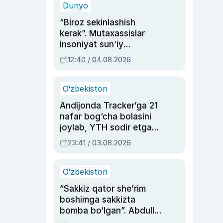
Dunyo
“Biroz sekinlashish
kerak”. Mutaxassislar
insoniyat sun’iy
intellektni boshqara
12:40 / 04.08.2026
olmay qolishidan xavotir
bildirdi
O‘zbekiston
Andijonda Tracker’ga 21
nafar bog‘cha bolasini
joylab, YTH sodir etgan
ayolga sud hukmi o‘qildi
23:41 / 03.08.2026
O‘zbekiston
“Sakkiz qator she’rim
boshimga sakkizta
bomba bo‘lgan”. Abdulla
Oripovni siyosiy