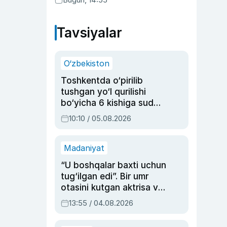
Tavsiyalar
O‘zbekiston
Toshkentda o‘pirilib
tushgan yo‘l qurilishi
bo‘yicha 6 kishiga sud
hukmi o‘qildi
10:10 / 05.08.2026
Madaniyat
“U boshqalar baxti uchun
tug‘ilgan edi”. Bir umr
otasini kutgan aktrisa va
dublyaj ustasi Rimma
13:55 / 04.08.2026
Ahmedovaning
sinovlarga to‘la hayoti