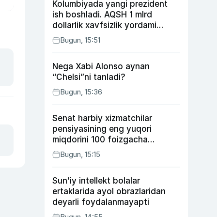
Kolumbiyada yangi prezident
ish boshladi. AQSH 1 mlrd
dollarlik xavfsizlik yordami
bermoqchi
Bugun, 15:51
Nega Xabi Alonso aynan
“Chelsi”ni tanladi?
Bugun, 15:36
Senat harbiy xizmatchilar
pensiyasining eng yuqori
miqdorini 100 foizgacha
oshirishni nazarda tutuvchi
Bugun, 15:15
qonunni ma’qulladi
Sun’iy intellekt bolalar
ertaklarida ayol obrazlaridan
deyarli foydalanmayapti
Bugun, 14:55