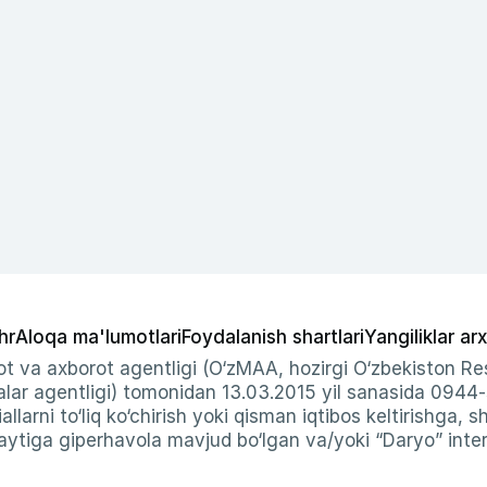
hr
Aloqa ma'lumotlari
Foydalanish shartlari
Yangiliklar arx
t va axborot agentligi (O‘zMAA, hozirgi O‘zbekiston Res
ar agentligi) tomonidan 13.03.2015 yil sanasida 0944
allarni to‘liq ko‘chirish yoki qisman iqtibos keltirishga, 
ytiga giperhavola mavjud bo‘lgan va/yoki “Daryo” intern