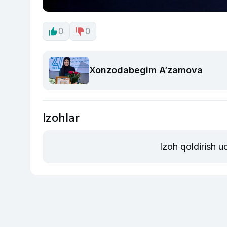
0
0
Xonzodabegim A’zamova
Izohlar
Izoh qoldirish 