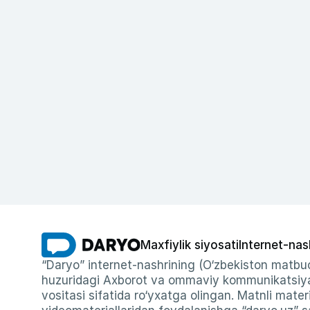
Maxfiylik siyosati
Internet-nas
“Daryo” internet-nashrining (O‘zbekiston matbuo
huzuridagi Axborot va ommaviy kommunikatsiyal
vositasi sifatida ro‘yxatga olingan. Matnli materi