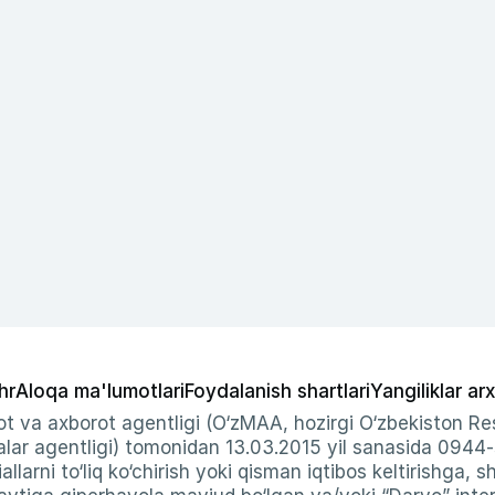
hr
Aloqa ma'lumotlari
Foydalanish shartlari
Yangiliklar arx
t va axborot agentligi (O‘zMAA, hozirgi O‘zbekiston Res
ar agentligi) tomonidan 13.03.2015 yil sanasida 0944
allarni to‘liq ko‘chirish yoki qisman iqtibos keltirishga, 