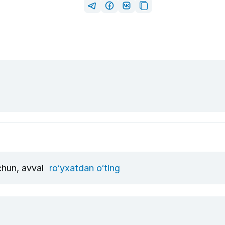
uchun, avval
ro‘yxatdan o‘ting