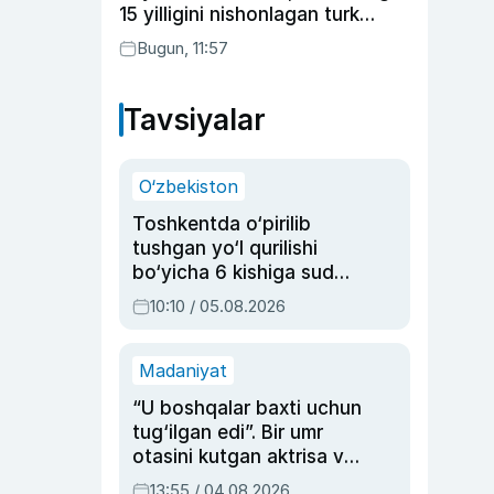
15 yilligini nishonlagan turk
aktyorlari va Kamelot qasriga
Bugun, 11:57
sayohat qilgan Zebo Rahimova
Tavsiyalar
O‘zbekiston
Toshkentda o‘pirilib
tushgan yo‘l qurilishi
bo‘yicha 6 kishiga sud
hukmi o‘qildi
10:10 / 05.08.2026
Madaniyat
“U boshqalar baxti uchun
tug‘ilgan edi”. Bir umr
otasini kutgan aktrisa va
dublyaj ustasi Rimma
13:55 / 04.08.2026