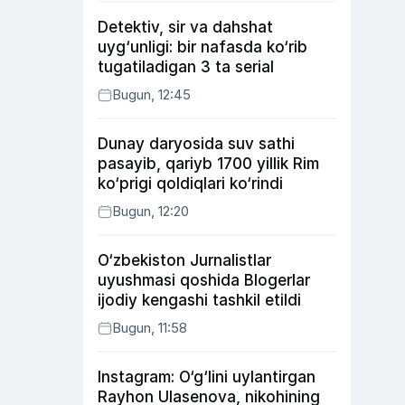
Detektiv, sir va dahshat
uyg‘unligi: bir nafasda ko‘rib
tugatiladigan 3 ta serial
Bugun, 12:45
Dunay daryosida suv sathi
pasayib, qariyb 1700 yillik Rim
ko‘prigi qoldiqlari ko‘rindi
Bugun, 12:20
O‘zbekiston Jurnalistlar
uyushmasi qoshida Blogerlar
ijodiy kengashi tashkil etildi
Bugun, 11:58
Instagram: O‘g‘lini uylantirgan
Rayhon Ulasenova, nikohining