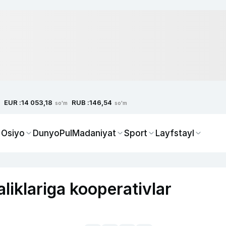
EUR :
RUB :
14 053,18
146,54
so'm
so'm
 Osiyo
Dunyo
Pul
Madaniyat
Sport
Layfstayl
aliklariga kooperativlar