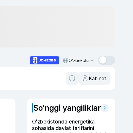
O‘zbekcha
Kabinet
So‘nggi yangiliklar
Oʻzbekistonda energetika
sohasida davlat tariflarini