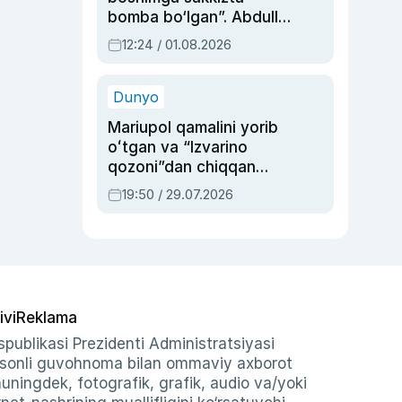
bomba bo‘lgan”. Abdulla
Oripovni siyosiy
12:24 / 01.08.2026
ayblovlardan asrab
qolgan voqea
Dunyo
Mariupol qamalini yorib
oʻtgan va “Izvarino
qozoni”dan chiqqan
qahramon — Ukraina
19:50 / 29.07.2026
armiyasi bosh
qoʻmondoni Drapatiy
haqida
ivi
Reklama
publikasi Prezidenti Administratsiyasi
-sonli guvohnoma bilan ommaviy axborot
shuningdek, fotografik, grafik, audio va/yoki