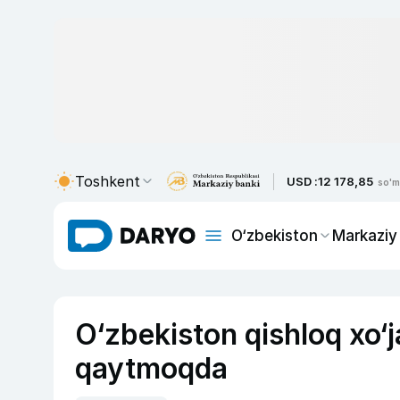
Toshkent
USD :
12 178,85
so'm
O‘zbekiston
Markaziy
O‘zbekiston qishloq xo‘j
qaytmoqda