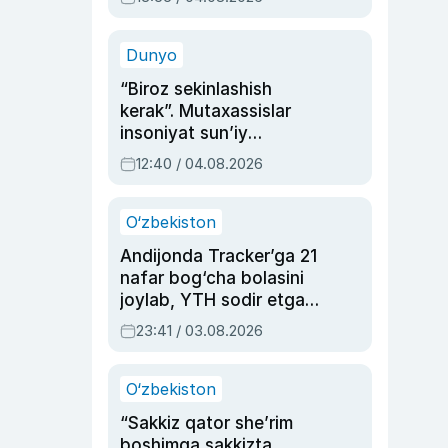
Ahmedovaning
sinovlarga to‘la hayoti
Dunyo
“Biroz sekinlashish
kerak”. Mutaxassislar
insoniyat sun’iy
intellektni boshqara
12:40 / 04.08.2026
olmay qolishidan xavotir
bildirdi
O‘zbekiston
Andijonda Tracker’ga 21
nafar bog‘cha bolasini
joylab, YTH sodir etgan
ayolga sud hukmi o‘qildi
23:41 / 03.08.2026
O‘zbekiston
“Sakkiz qator she’rim
boshimga sakkizta