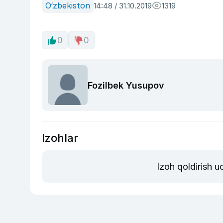
O‘zbekiston
14:48 / 31.10.2019
1319
0
0
Fozilbek Yusupov
Izohlar
Izoh qoldirish 