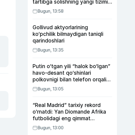
tartibga solishning yangi tizimi
joriy etildi
Bugun, 13:58
Gollivud aktyorlarining
ko‘pchilik bilmaydigan taniqli
qarindoshlari
Bugun, 13:35
Putin o‘tgan yili “halok bo‘lgan”
havo-desant qo‘shinlari
polkovnigi bilan telefon orqali
suhbatlashdi
Bugun, 13:05
“Real Madrid” tarixiy rekord
o‘rnatdi: Yan Diomande Afrika
futbolidagi eng qimmat
transferga aylandi
Bugun, 13:00