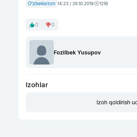
O‘zbekiston
14:23 / 29.10.2019
1218
0
0
Fozilbek Yusupov
Izohlar
Izoh qoldirish 