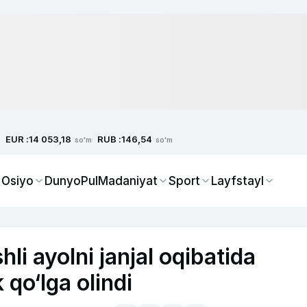
EUR :
RUB :
14 053,18
146,54
so'm
so'm
 Osiyo
Dunyo
Pul
Madaniyat
Sport
Layfstayl
li ayolni janjal oqibatida
qo‘lga olindi