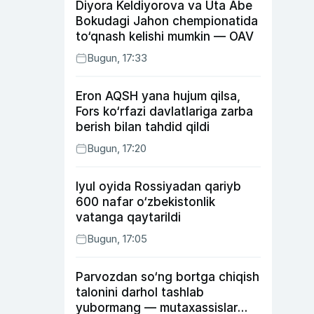
Diyora Keldiyorova va Uta Abe
Bokudagi Jahon chempionatida
to‘qnash kelishi mumkin — OAV
Bugun, 17:33
Eron AQSH yana hujum qilsa,
Fors ko‘rfazi davlatlariga zarba
berish bilan tahdid qildi
Bugun, 17:20
Iyul oyida Rossiyadan qariyb
600 nafar o‘zbekistonlik
vatanga qaytarildi
Bugun, 17:05
Parvozdan so‘ng bortga chiqish
talonini darhol tashlab
yubormang — mutaxassislar