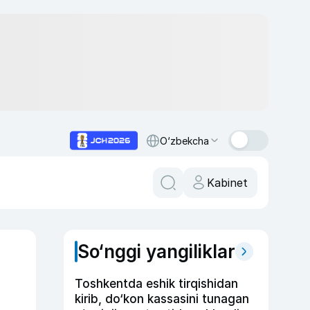
O‘zbekcha
Kabinet
So‘nggi yangiliklar
Toshkentda eshik tirqishidan
kirib, do‘kon kassasini tunagan