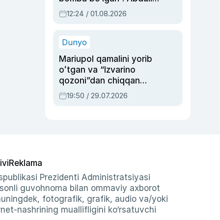
Oripovni siyosiy
12:24 / 01.08.2026
ayblovlardan asrab
qolgan voqea
Dunyo
Mariupol qamalini yorib
oʻtgan va “Izvarino
qozoni”dan chiqqan
qahramon — Ukraina
19:50 / 29.07.2026
armiyasi bosh
qoʻmondoni Drapatiy
haqida
ivi
Reklama
publikasi Prezidenti Administratsiyasi
-sonli guvohnoma bilan ommaviy axborot
shuningdek, fotografik, grafik, audio va/yoki
et-nashrining muallifligini ko‘rsatuvchi