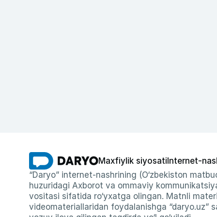
Maxfiylik siyosati
Internet-nas
“Daryo” internet-nashrining (O‘zbekiston matbuo
huzuridagi Axborot va ommaviy kommunikatsiyal
vositasi sifatida ro‘yxatga olingan. Matnli materi
videomateriallaridan foydalanishga “daryo.uz” sa