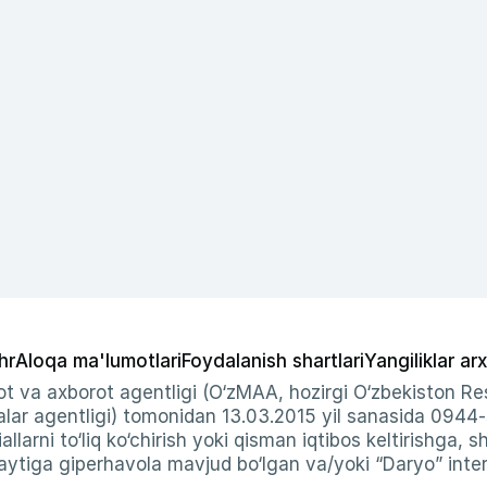
hr
Aloqa ma'lumotlari
Foydalanish shartlari
Yangiliklar arx
t va axborot agentligi (O‘zMAA, hozirgi O‘zbekiston Res
ar agentligi) tomonidan 13.03.2015 yil sanasida 0944
allarni to‘liq ko‘chirish yoki qisman iqtibos keltirishga, 
ytiga giperhavola mavjud bo‘lgan va/yoki “Daryo” intern