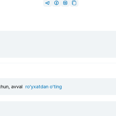
uchun, avval
ro‘yxatdan o‘ting