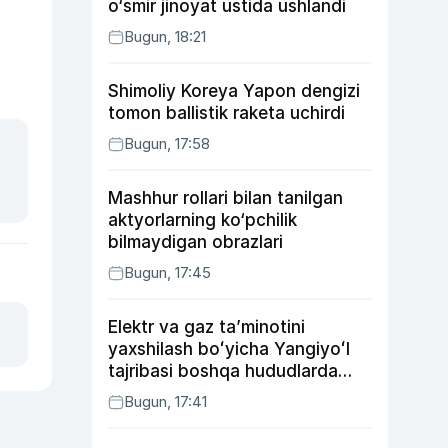
o‘smir jinoyat ustida ushlandi
Bugun, 18:21
Shimoliy Koreya Yapon dengizi
tomon ballistik raketa uchirdi
Bugun, 17:58
Mashhur rollari bilan tanilgan
aktyorlarning ko‘pchilik
bilmaydigan obrazlari
Bugun, 17:45
Elektr va gaz taʼminotini
yaxshilash boʻyicha Yangiyoʻl
tajribasi boshqa hududlarda
ham joriy etiladi
Bugun, 17:41