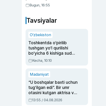
buning sababini tushuntirdi
Bugun, 16:55
Tavsiyalar
O‘zbekiston
Toshkentda o‘pirilib
tushgan yo‘l qurilishi
bo‘yicha 6 kishiga sud
hukmi o‘qildi
Kecha, 10:10
Madaniyat
“U boshqalar baxti uchun
tug‘ilgan edi”. Bir umr
otasini kutgan aktrisa va
dublyaj ustasi Rimma
13:55 / 04.08.2026
Ahmedovaning