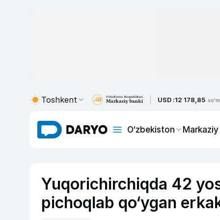
Toshkent
USD :
12 178,85
so'm
O‘zbekiston
Markaziy
Yuqorichirchiqda 42 yosh
pichoqlab qo‘ygan erkak 