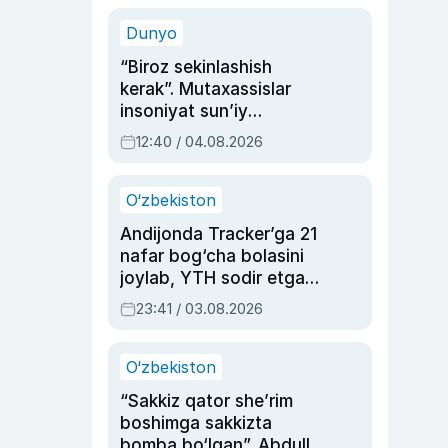
sinovlarga to‘la hayoti
Dunyo
“Biroz sekinlashish
kerak”. Mutaxassislar
insoniyat sun’iy
intellektni boshqara
12:40 / 04.08.2026
olmay qolishidan xavotir
bildirdi
O‘zbekiston
Andijonda Tracker’ga 21
nafar bog‘cha bolasini
joylab, YTH sodir etgan
ayolga sud hukmi o‘qildi
23:41 / 03.08.2026
O‘zbekiston
“Sakkiz qator she’rim
boshimga sakkizta
bomba bo‘lgan”. Abdulla