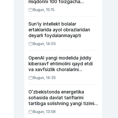
miqdorini 100 foizgacha
oshirishni nazarda tutuvchi
Bugun, 15:15
qonunni ma’qulladi
Sun’iy intellekt bolalar
ertaklarida ayol obrazlaridan
deyarli foydalanmayapti
Bugun, 14:55
OpenAI yangi modelida jiddiy
kiberxavf ehtimolini qayd etdi
va xavfsizlik choralarini
kuchaytirdi
Bugun, 14:35
Oʻzbekistonda energetika
sohasida davlat tariflarini
tartibga solishning yangi tizimi
joriy etildi
Bugun, 13:58