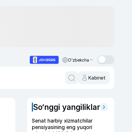
O‘zbekcha
Kabinet
So‘nggi yangiliklar
Senat harbiy xizmatchilar
pensiyasining eng yuqori