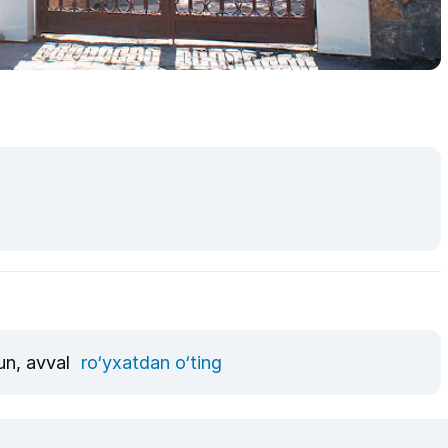
un, avval
ro‘yxatdan o‘ting