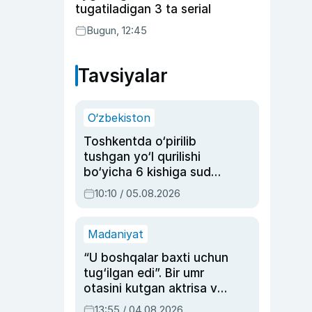
tugatiladigan 3 ta serial
Bugun, 12:45
Tavsiyalar
O‘zbekiston
Toshkentda o‘pirilib
tushgan yo‘l qurilishi
bo‘yicha 6 kishiga sud
hukmi o‘qildi
10:10 / 05.08.2026
Madaniyat
“U boshqalar baxti uchun
tug‘ilgan edi”. Bir umr
otasini kutgan aktrisa va
dublyaj ustasi Rimma
13:55 / 04.08.2026