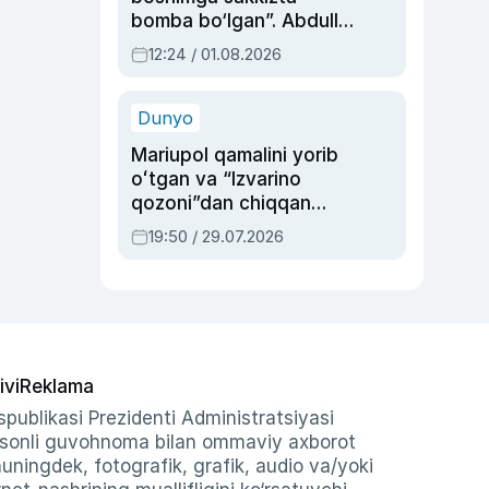
bomba bo‘lgan”. Abdulla
Oripovni siyosiy
12:24 / 01.08.2026
ayblovlardan asrab
qolgan voqea
Dunyo
Mariupol qamalini yorib
oʻtgan va “Izvarino
qozoni”dan chiqqan
qahramon — Ukraina
19:50 / 29.07.2026
armiyasi bosh
qoʻmondoni Drapatiy
haqida
ivi
Reklama
publikasi Prezidenti Administratsiyasi
-sonli guvohnoma bilan ommaviy axborot
shuningdek, fotografik, grafik, audio va/yoki