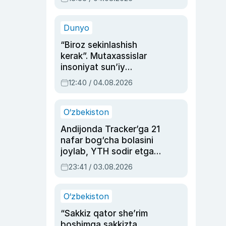
Ahmedovaning
sinovlarga to‘la hayoti
Dunyo
“Biroz sekinlashish
kerak”. Mutaxassislar
insoniyat sun’iy
intellektni boshqara
12:40 / 04.08.2026
olmay qolishidan xavotir
bildirdi
O‘zbekiston
Andijonda Tracker’ga 21
nafar bog‘cha bolasini
joylab, YTH sodir etgan
ayolga sud hukmi o‘qildi
23:41 / 03.08.2026
O‘zbekiston
“Sakkiz qator she’rim
boshimga sakkizta