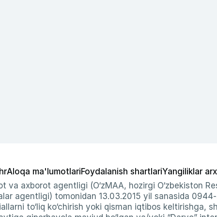
hr
Aloqa ma'lumotlari
Foydalanish shartlari
Yangiliklar arx
t va axborot agentligi (O‘zMAA, hozirgi O‘zbekiston Res
ar agentligi) tomonidan 13.03.2015 yil sanasida 0944
allarni to‘liq ko‘chirish yoki qisman iqtibos keltirishga, 