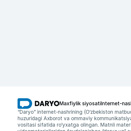
Maxfiylik siyosati
Internet-nas
“Daryo” internet-nashrining (O‘zbekiston matbuo
huzuridagi Axborot va ommaviy kommunikatsiyal
vositasi sifatida ro‘yxatga olingan. Matnli materi