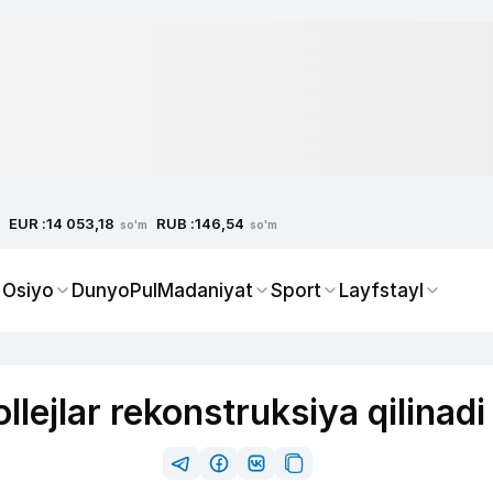
EUR :
RUB :
14 053,18
146,54
so'm
so'm
 Osiyo
Dunyo
Pul
Madaniyat
Sport
Layfstayl
llejlar rekonstruksiya qilinadi