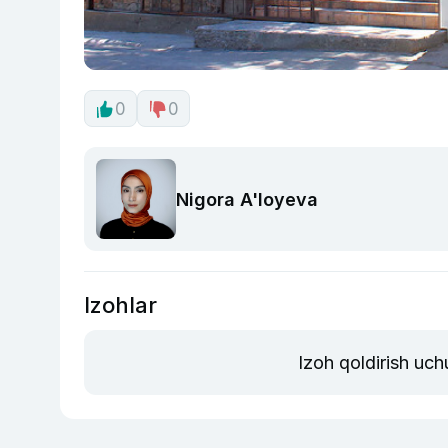
0
0
Nigora A'loyeva
Izohlar
Izoh qoldirish uch