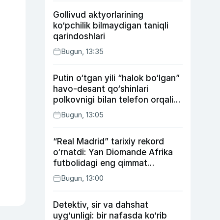
Gollivud aktyorlarining
ko‘pchilik bilmaydigan taniqli
qarindoshlari
Bugun, 13:35
Putin o‘tgan yili “halok bo‘lgan”
havo-desant qo‘shinlari
polkovnigi bilan telefon orqali
suhbatlashdi
Bugun, 13:05
“Real Madrid” tarixiy rekord
o‘rnatdi: Yan Diomande Afrika
futbolidagi eng qimmat
transferga aylandi
Bugun, 13:00
Detektiv, sir va dahshat
uyg‘unligi: bir nafasda ko‘rib