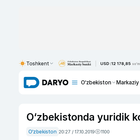
Toshkent
USD :
12 178,85
so'm
O‘zbekiston
Markaziy
O‘zbekistonda yuridik ko
O‘zbekiston
20:27 / 17.10.2019
1100