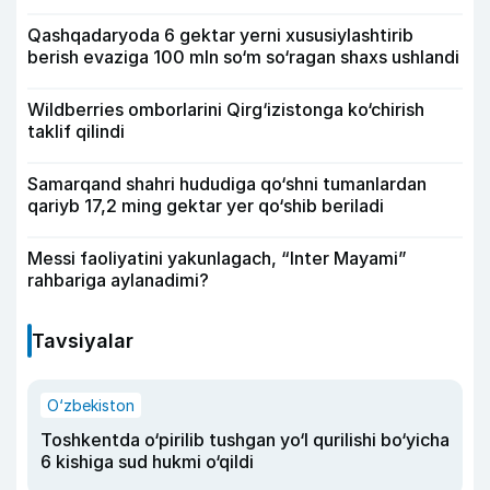
Qashqadaryoda 6 gektar yerni xususiylashtirib
berish evaziga 100 mln so‘m so‘ragan shaxs ushlandi
Wildberries omborlarini Qirg‘izistonga ko‘chirish
taklif qilindi
Samarqand shahri hududiga qo‘shni tumanlardan
qariyb 17,2 ming gektar yer qo‘shib beriladi
Messi faoliyatini yakunlagach, “Inter Mayami”
rahbariga aylanadimi?
Tavsiyalar
O‘zbekiston
Toshkentda o‘pirilib tushgan yo‘l qurilishi bo‘yicha
6 kishiga sud hukmi o‘qildi