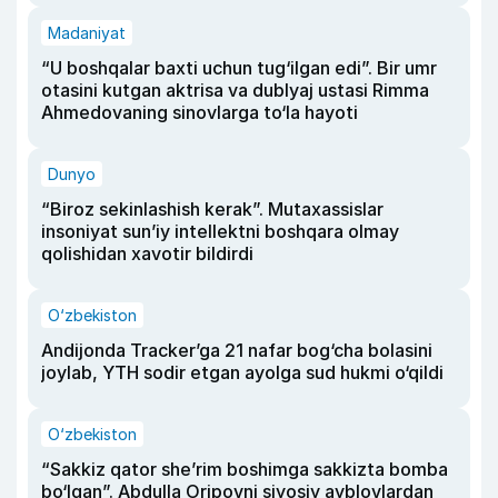
Madaniyat
“U boshqalar baxti uchun tug‘ilgan edi”. Bir umr
otasini kutgan aktrisa va dublyaj ustasi Rimma
Ahmedovaning sinovlarga to‘la hayoti
Dunyo
“Biroz sekinlashish kerak”. Mutaxassislar
insoniyat sun’iy intellektni boshqara olmay
qolishidan xavotir bildirdi
O‘zbekiston
Andijonda Tracker’ga 21 nafar bog‘cha bolasini
joylab, YTH sodir etgan ayolga sud hukmi o‘qildi
O‘zbekiston
“Sakkiz qator she’rim boshimga sakkizta bomba
bo‘lgan”. Abdulla Oripovni siyosiy ayblovlardan