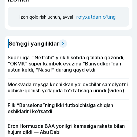
ro‘yxatdan o‘ting
Izoh qoldirish uchun, avval
So‘nggi yangiliklar
Superliga. “Neftchi” yirik hisobda g‘alaba qozondi,
“OKMK” super kambek evaziga “Bunyodkor”dan
ustun keldi, “Nasaf” durang qayd etdi
Moskvada reysga kechikkan yo‘lovchilar samolyotni
uchish-qo‘nish yo‘lagida to‘xtatishga urindi (video)
Flik “Barselona”ning ikki futbolchisiga chiqish
eshiklarini ko‘rsatdi
Eron Hormuzda BAA yonilg‘i kemasiga raketa bilan
hujum qildi — Abu Dabi