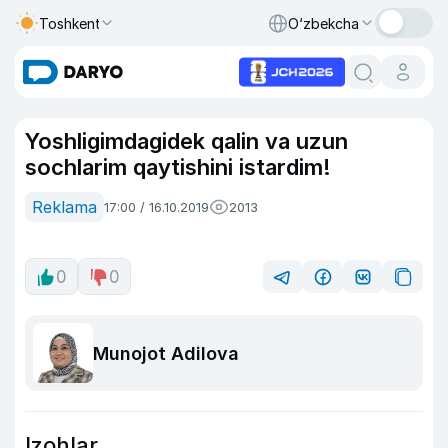
Toshkent
O‘zbekcha
Yoshligimdagidek qalin va uzun
sochlarim qaytishini istardim!
Reklama
17:00 / 16.10.2019
2013
0
0
Munojot Adilova
Izohlar