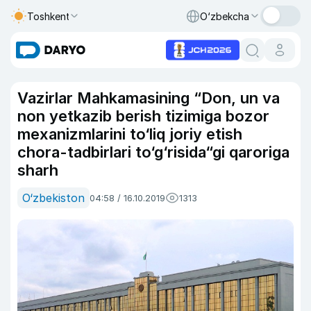
Toshkent
O‘zbekcha
Vazirlar Mahkamasining “Don, un va
non yetkazib berish tizimiga bozor
mexanizmlarini to‘liq joriy etish
chora-tadbirlari to‘g‘risida“gi qaroriga
sharh
O‘zbekiston
04:58 / 16.10.2019
1313