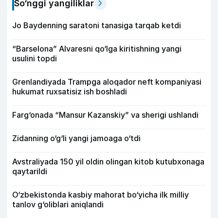
So‘nggi yangiliklar
Jo Baydenning saratoni tanasiga tarqab ketdi
“Barselona” Alvaresni qo‘lga kiritishning yangi
usulini topdi
Grenlandiyada Trampga aloqador neft kompaniyasi
hukumat ruxsatisiz ish boshladi
Farg‘onada “Mansur Kazanskiy” va sherigi ushlandi
Zidanning o‘g‘li yangi jamoaga o‘tdi
Avstraliyada 150 yil oldin olingan kitob kutubxonaga
qaytarildi
O‘zbekistonda kasbiy mahorat bo‘yicha ilk milliy
tanlov g‘oliblari aniqlandi