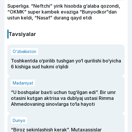
Superliga. “Neftchi” yirik hisobda g‘alaba qozondi,
“OKMK” super kambek evaziga “Bunyodkor”dan
ustun keldi, “Nasaf” durang qayd etdi
Tavsiyalar
O‘zbekiston
Toshkentda o‘pirilib tushgan yo‘l qurilishi bo‘yicha
6 kishiga sud hukmi o‘qildi
Madaniyat
“U boshqalar baxti uchun tug‘ilgan edi”. Bir umr
otasini kutgan aktrisa va dublyaj ustasi Rimma
Ahmedovaning sinovlarga to‘la hayoti
Dunyo
“Biroz sekinlashish kerak”. Mutaxassislar