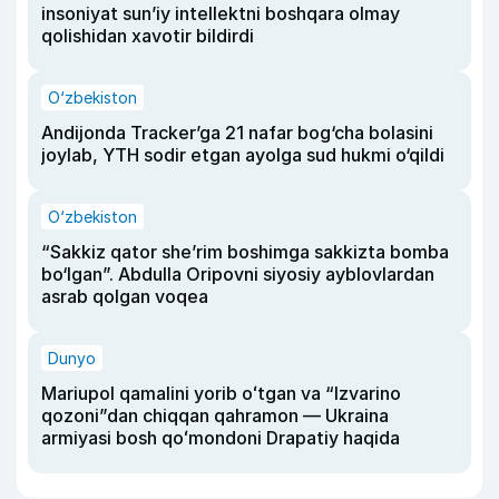
insoniyat sun’iy intellektni boshqara olmay
qolishidan xavotir bildirdi
O‘zbekiston
Andijonda Tracker’ga 21 nafar bog‘cha bolasini
joylab, YTH sodir etgan ayolga sud hukmi o‘qildi
O‘zbekiston
“Sakkiz qator she’rim boshimga sakkizta bomba
bo‘lgan”. Abdulla Oripovni siyosiy ayblovlardan
asrab qolgan voqea
Dunyo
Mariupol qamalini yorib oʻtgan va “Izvarino
qozoni”dan chiqqan qahramon — Ukraina
armiyasi bosh qoʻmondoni Drapatiy haqida