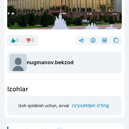
0
0
nugmanov.bekzod
Izohlar
ro‘yxatdan o‘ting
Izoh qoldirish uchun, avval