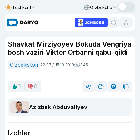
Toshkent
O‘zbekcha
Shavkat Mirziyoyev Bokuda Vengriya
bosh vaziri Viktor Orbanni qabul qildi
O‘zbekiston
22:37 / 15.10.2019
845
0
0
Azizbek Abduvaliyev
Izohlar