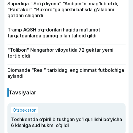
Superliga. “So‘g‘diyona” “Andijon”ni mag‘lub etdi,
“Paxtakor” “Buxoro”ga qarshi bahsda g‘alabani
qo‘ldan chiqardi
Tramp AQSH o‘q-dorilari haqida ma’lumot
tarqatganlarga qamoq bilan tahdid qildi
“Tolibon” Nangarhor viloyatida 72 gektar yerni
tortib oldi
Diomande “Real” tarixidagi eng qimmat futbolchiga
aylandi
Tavsiyalar
O‘zbekiston
Toshkentda o‘pirilib tushgan yo‘l qurilishi bo‘yicha
6 kishiga sud hukmi o‘qildi