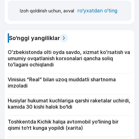
ro‘yxatdan o‘ting
Izoh qoldirish uchun, avval
So‘nggi yangiliklar
Oʻzbekistonda olti oyda savdo, xizmat koʻrsatish va
umumiy ovqatlanish korxonalari qancha soliq
toʻlagani ochiqlandi
Vinisius “Real” bilan uzoq muddatli shartnoma
imzoladi
Husiylar hukumat kuchlariga qarshi raketalar uchirdi,
kamida 30 kishi halok bo‘ldi
Toshkentda Kichik halqa avtomobil yo‘lining bir
qismi to‘rt kunga yopildi (xarita)