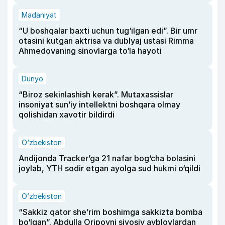
Madaniyat
“U boshqalar baxti uchun tug‘ilgan edi”. Bir umr
otasini kutgan aktrisa va dublyaj ustasi Rimma
Ahmedovaning sinovlarga to‘la hayoti
Dunyo
“Biroz sekinlashish kerak”. Mutaxassislar
insoniyat sun’iy intellektni boshqara olmay
qolishidan xavotir bildirdi
O‘zbekiston
Andijonda Tracker’ga 21 nafar bog‘cha bolasini
joylab, YTH sodir etgan ayolga sud hukmi o‘qildi
O‘zbekiston
“Sakkiz qator she’rim boshimga sakkizta bomba
bo‘lgan”. Abdulla Oripovni siyosiy ayblovlardan