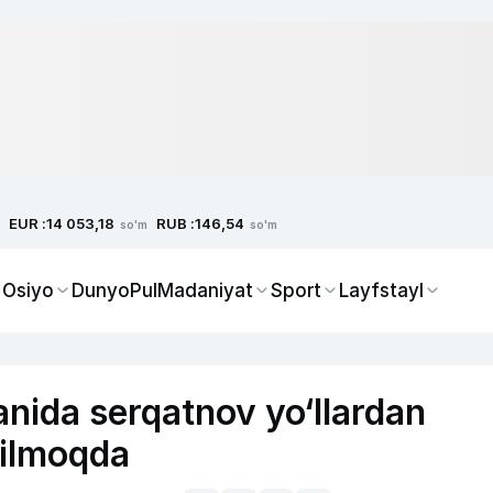
EUR :
RUB :
14 053,18
146,54
so'm
so'm
 Osiyo
Dunyo
Pul
Madaniyat
Sport
Layfstayl
ida serqatnov yo‘llardan
nilmoqda