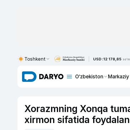
Toshkent
USD :
12 178,85
so'm
O‘zbekiston
Markaziy
Xorazmning Xonqa tuman
xirmon sifatida foydala