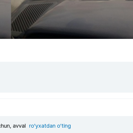
uchun, avval
ro‘yxatdan o‘ting