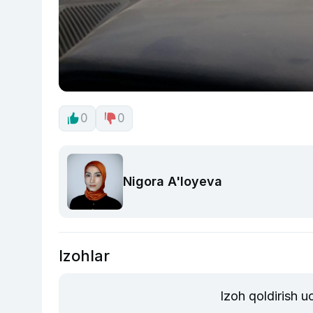
0
0
Nigora A'loyeva
Izohlar
Izoh qoldirish 