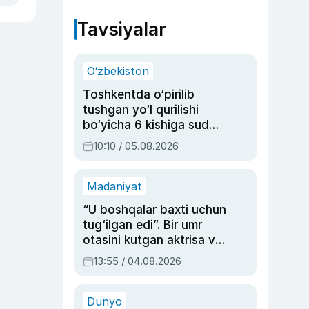
Tavsiyalar
O‘zbekiston
Toshkentda o‘pirilib
tushgan yo‘l qurilishi
bo‘yicha 6 kishiga sud
hukmi o‘qildi
10:10 / 05.08.2026
Madaniyat
“U boshqalar baxti uchun
tug‘ilgan edi”. Bir umr
otasini kutgan aktrisa va
dublyaj ustasi Rimma
13:55 / 04.08.2026
Ahmedovaning
sinovlarga to‘la hayoti
Dunyo