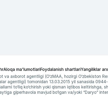
hr
Aloqa ma'lumotlari
Foydalanish shartlari
Yangiliklar arx
t va axborot agentligi (O‘zMAA, hozirgi O‘zbekiston Res
ar agentligi) tomonidan 13.03.2015 yil sanasida 0944
allarni to‘liq ko‘chirish yoki qisman iqtibos keltirishga, 
ytiga giperhavola mavjud bo‘lgan va/yoki “Daryo” intern