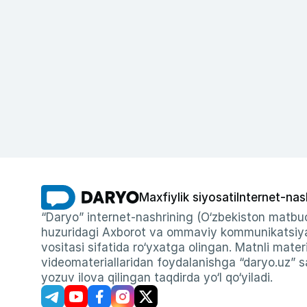
Maxfiylik siyosati
Internet-nas
“Daryo” internet-nashrining (O‘zbekiston matbuo
huzuridagi Axborot va ommaviy kommunikatsiyal
vositasi sifatida ro‘yxatga olingan. Matnli materi
videomateriallaridan foydalanishga “daryo.uz” sa
yozuv ilova qilingan taqdirda yo‘l qo‘yiladi.