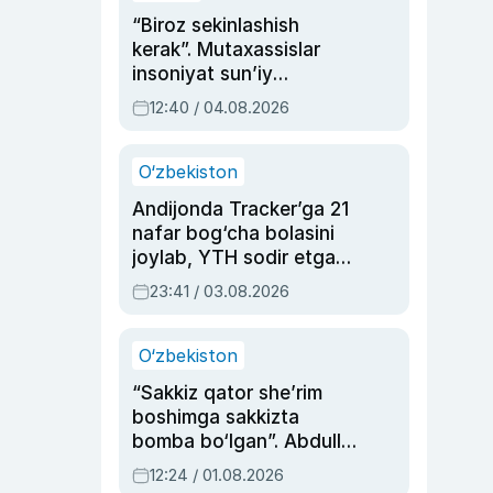
“Biroz sekinlashish
kerak”. Mutaxassislar
insoniyat sun’iy
intellektni boshqara
12:40 / 04.08.2026
olmay qolishidan xavotir
bildirdi
O‘zbekiston
Andijonda Tracker’ga 21
nafar bog‘cha bolasini
joylab, YTH sodir etgan
ayolga sud hukmi o‘qildi
23:41 / 03.08.2026
O‘zbekiston
“Sakkiz qator she’rim
boshimga sakkizta
bomba bo‘lgan”. Abdulla
Oripovni siyosiy
12:24 / 01.08.2026
ayblovlardan asrab