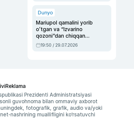
qolgan voqea
Dunyo
Mariupol qamalini yorib
oʻtgan va “Izvarino
qozoni”dan chiqqan
qahramon — Ukraina
19:50 / 29.07.2026
armiyasi bosh
qoʻmondoni Drapatiy
haqida
ivi
Reklama
publikasi Prezidenti Administratsiyasi
-sonli guvohnoma bilan ommaviy axborot
shuningdek, fotografik, grafik, audio va/yoki
et-nashrining muallifligini ko‘rsatuvchi