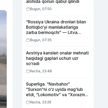
alohida qonun qabul qilindi
Bugun, 07:50
“Rossiya Ukraina dronlari bilan
Boltiqbo‘yi mamlakatlariga
zarba bermoqchi” — Litva
mudofaa vaziri
Bugun, 07:35
Avstriya kansleri onalar mehnati
haqidagi gaplari uchun uzr
so‘radi
Kecha, 23:48
Superliga. “Navbahor”
“Surxon”ni o‘z uyida mag‘lub
etdi, “Lokomotiv” va “Xorazm”
uyda g‘alaba qozondi
Kecha, 23:26