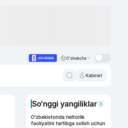
O‘zbekcha
Kabinet
So‘nggi yangiliklar
O‘zbekistonda rieltorlik
faoliyatini tartibga solish uchun