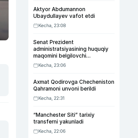
Aktyor Abdu­mannon
Ubaydullayev vafot etdi
Kecha, 23:08
Senat Prezident
administratsiyasining huquqiy
maqomini belgilovchi
konstitutsiyaviy qonunni
Kecha, 23:06
ma’qulladi
Axmat Qodirovga Checheniston
Qahramoni unvoni berildi
Kecha, 22:31
“Manchester Siti” tarixiy
transferni yakunladi
Kecha, 22:06