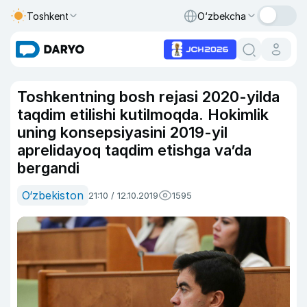
Toshkent
O‘zbekcha
Toshkentning bosh rejasi 2020-yilda
taqdim etilishi kutilmoqda. Hokimlik
uning konsepsiyasini 2019-yil
aprelidayoq taqdim etishga va’da
bergandi
O‘zbekiston
21:10 / 12.10.2019
1595