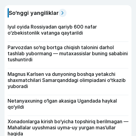
So‘nggi yangiliklar
Iyul oyida Rossiyadan qariyb 600 nafar
o‘zbekistonlik vatanga qaytarildi
Parvozdan so‘ng bortga chiqish talonini darhol
tashlab yubormang — mutaxassislar buning sababini
tushuntirdi
Magnus Karlsen va dunyoning boshqa yetakchi
shaxmatchilari Samarqanddagi olimpiadani o‘tkazib
yuboradi
Netanyaxuning o‘lgan akasiga Ugandada haykal
qo‘yildi
Xonadonlarga kirish bo‘yicha topshiriq berilmagan —
Mahallalar uyushmasi uyma-uy yurgan mas’ullar
haqida