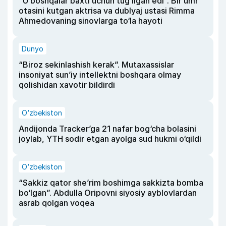
“U boshqalar baxti uchun tug‘ilgan edi”. Bir umr
otasini kutgan aktrisa va dublyaj ustasi Rimma
Ahmedovaning sinovlarga to‘la hayoti
Dunyo
“Biroz sekinlashish kerak”. Mutaxassislar
insoniyat sun’iy intellektni boshqara olmay
qolishidan xavotir bildirdi
O‘zbekiston
Andijonda Tracker’ga 21 nafar bog‘cha bolasini
joylab, YTH sodir etgan ayolga sud hukmi o‘qildi
O‘zbekiston
“Sakkiz qator she’rim boshimga sakkizta bomba
bo‘lgan”. Abdulla Oripovni siyosiy ayblovlardan
asrab qolgan voqea