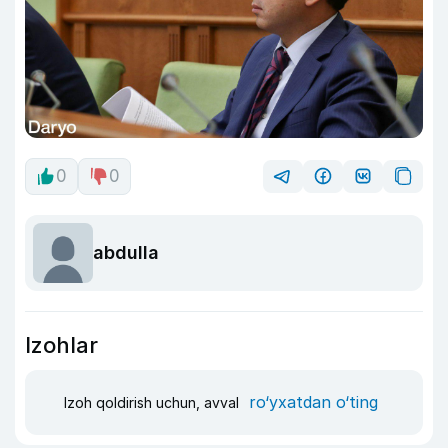
0
0
abdulla
Izohlar
ro‘yxatdan o‘ting
Izoh qoldirish uchun, avval