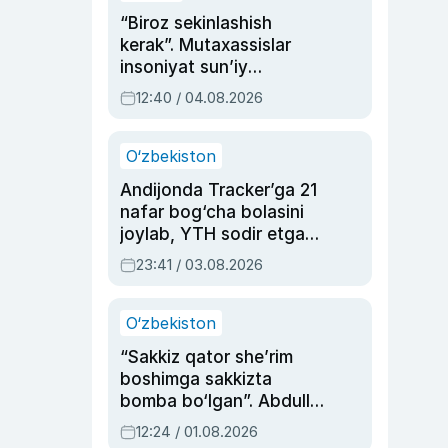
“Biroz sekinlashish
kerak”. Mutaxassislar
insoniyat sun’iy
intellektni boshqara
12:40 / 04.08.2026
olmay qolishidan xavotir
bildirdi
O‘zbekiston
Andijonda Tracker’ga 21
nafar bog‘cha bolasini
joylab, YTH sodir etgan
ayolga sud hukmi o‘qildi
23:41 / 03.08.2026
O‘zbekiston
“Sakkiz qator she’rim
boshimga sakkizta
bomba bo‘lgan”. Abdulla
Oripovni siyosiy
12:24 / 01.08.2026
ayblovlardan asrab