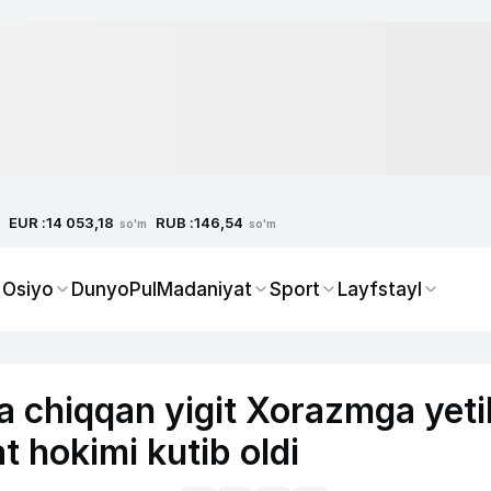
EUR :
RUB :
14 053,18
146,54
so'm
so'm
 Osiyo
Dunyo
Pul
Madaniyat
Sport
Layfstayl
a chiqqan yigit Xorazmga yeti
t hokimi kutib oldi