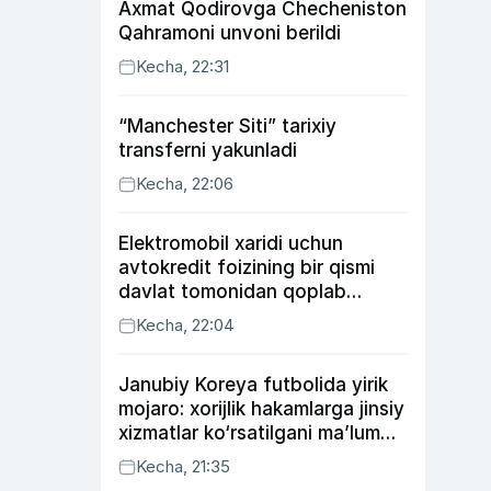
Axmat Qodirovga Checheniston
Qahramoni unvoni berildi
Kecha, 22:31
“Manchester Siti” tarixiy
transferni yakunladi
Kecha, 22:06
Elektromobil xaridi uchun
avtokredit foizining bir qismi
davlat tomonidan qoplab
berilishi mumkin
Kecha, 22:04
Janubiy Koreya futbolida yirik
mojaro: xorijlik hakamlarga jinsiy
xizmatlar ko‘rsatilgani ma’lum
qilindi
Kecha, 21:35