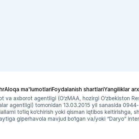
hr
Aloqa ma'lumotlari
Foydalanish shartlari
Yangiliklar arx
t va axborot agentligi (O‘zMAA, hozirgi O‘zbekiston Res
ar agentligi) tomonidan 13.03.2015 yil sanasida 0944
allarni to‘liq ko‘chirish yoki qisman iqtibos keltirishga, 
ytiga giperhavola mavjud bo‘lgan va/yoki “Daryo” intern