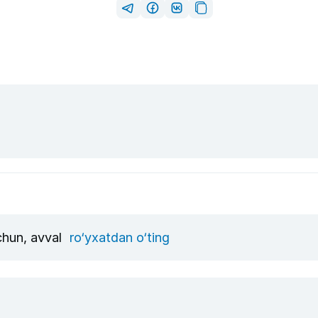
uchun, avval
ro‘yxatdan o‘ting