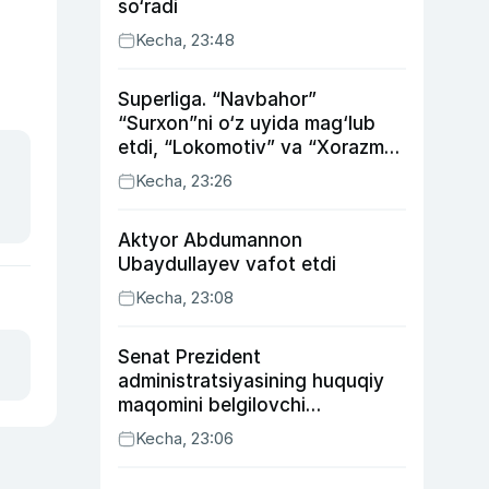
so‘radi
Kecha, 23:48
Superliga. “Navbahor”
“Surxon”ni o‘z uyida mag‘lub
etdi, “Lokomotiv” va “Xorazm”
uyda g‘alaba qozondi
Kecha, 23:26
Aktyor Abdu­mannon
Ubaydullayev vafot etdi
Kecha, 23:08
Senat Prezident
administratsiyasining huquqiy
maqomini belgilovchi
konstitutsiyaviy qonunni
Kecha, 23:06
ma’qulladi