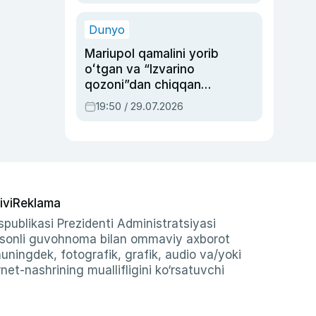
qolgan voqea
Dunyo
Mariupol qamalini yorib
oʻtgan va “Izvarino
qozoni”dan chiqqan
qahramon — Ukraina
19:50 / 29.07.2026
armiyasi bosh
qoʻmondoni Drapatiy
haqida
ivi
Reklama
publikasi Prezidenti Administratsiyasi
-sonli guvohnoma bilan ommaviy axborot
shuningdek, fotografik, grafik, audio va/yoki
et-nashrining muallifligini ko‘rsatuvchi