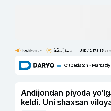
Toshkent
USD :
12 178,85
so'm
O‘zbekiston
Markaziy
Andijondan piyoda yo‘lg
keldi. Uni shaxsan viloya