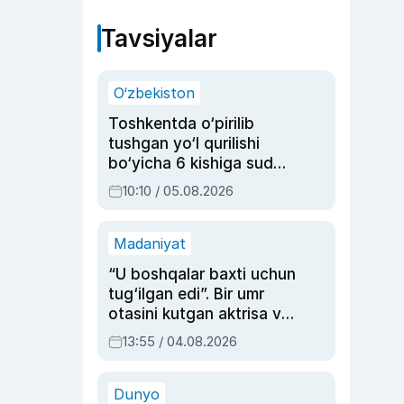
Tavsiyalar
O‘zbekiston
Toshkentda o‘pirilib
tushgan yo‘l qurilishi
bo‘yicha 6 kishiga sud
hukmi o‘qildi
10:10 / 05.08.2026
Madaniyat
“U boshqalar baxti uchun
tug‘ilgan edi”. Bir umr
otasini kutgan aktrisa va
dublyaj ustasi Rimma
13:55 / 04.08.2026
Ahmedovaning
sinovlarga to‘la hayoti
Dunyo