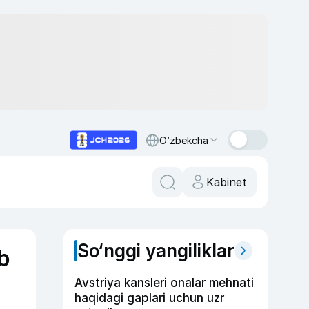
O‘zbekcha
Kabinet
So‘nggi yangiliklar
b
Avstriya kansleri onalar mehnati
haqidagi gaplari uchun uzr