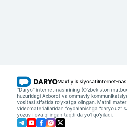
Maxfiylik siyosati
Internet-nas
“Daryo” internet-nashrining (O‘zbekiston matbuo
huzuridagi Axborot va ommaviy kommunikatsiyal
vositasi sifatida ro‘yxatga olingan. Matnli materi
videomateriallaridan foydalanishga “daryo.uz” sa
yozuv ilova qilingan taqdirda yo‘l qo‘yiladi.