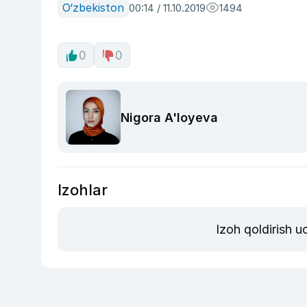
O‘zbekiston
00:14 / 11.10.2019
1494
0
0
Nigora A'loyeva
Izohlar
Izoh qoldirish 