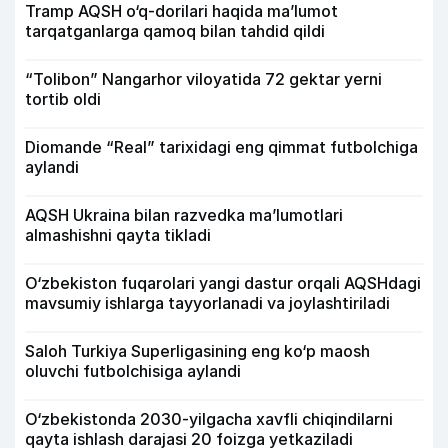
Tramp AQSH o‘q-dorilari haqida ma’lumot
tarqatganlarga qamoq bilan tahdid qildi
“Tolibon” Nangarhor viloyatida 72 gektar yerni
tortib oldi
Diomande “Real” tarixidagi eng qimmat futbolchiga
aylandi
AQSH Ukraina bilan razvedka ma’lumotlari
almashishni qayta tikladi
O‘zbekiston fuqarolari yangi dastur orqali AQSHdagi
mavsumiy ishlarga tayyorlanadi va joylashtiriladi
Saloh Turkiya Superligasining eng ko‘p maosh
oluvchi futbolchisiga aylandi
O‘zbekistonda 2030-yilgacha xavfli chiqindilarni
qayta ishlash darajasi 20 foizga yetkaziladi