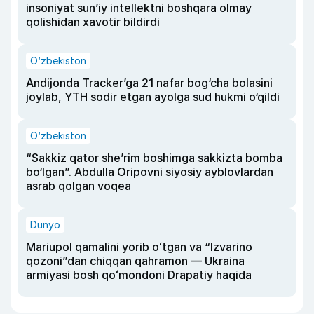
insoniyat sun’iy intellektni boshqara olmay
qolishidan xavotir bildirdi
O‘zbekiston
Andijonda Tracker’ga 21 nafar bog‘cha bolasini
joylab, YTH sodir etgan ayolga sud hukmi o‘qildi
O‘zbekiston
“Sakkiz qator she’rim boshimga sakkizta bomba
bo‘lgan”. Abdulla Oripovni siyosiy ayblovlardan
asrab qolgan voqea
Dunyo
Mariupol qamalini yorib oʻtgan va “Izvarino
qozoni”dan chiqqan qahramon — Ukraina
armiyasi bosh qoʻmondoni Drapatiy haqida