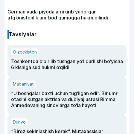
Germaniyada piyodalarni urib yuborgan
afg‘onistonlik umrbod qamoqqa hukm qilindi
Tavsiyalar
O‘zbekiston
Toshkentda o‘pirilib tushgan yo‘l qurilishi bo‘yicha
6 kishiga sud hukmi o‘qildi
Madaniyat
“U boshqalar baxti uchun tug‘ilgan edi”. Bir umr
otasini kutgan aktrisa va dublyaj ustasi Rimma
Ahmedovaning sinovlarga to‘la hayoti
Dunyo
“Biroz sekinlashish kerak”. Mutaxassislar