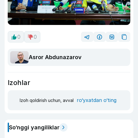
0
0
Asror Abdunazarov
Izohlar
ro‘yxatdan o‘ting
Izoh qoldirish uchun, avval
So‘nggi yangiliklar