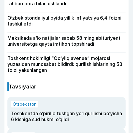
rahbari pora bilan ushlandi
O‘zbekistonda iyul oyida yillik inflyatsiya 6,4 foizni
tashkil etdi
Meksikada a’lo natijalar sabab 58 ming abituriyent
universitetga qayta imtihon topshiradi
Toshkent hokimligi “Qo‘yliq avenue” mojarosi
yuzasidan munosabat bildirdi: qurilish ishlarining 53
foizi yakunlangan
Tavsiyalar
O‘zbekiston
Toshkentda o‘pirilib tushgan yo‘l qurilishi bo‘yicha
6 kishiga sud hukmi o‘qildi