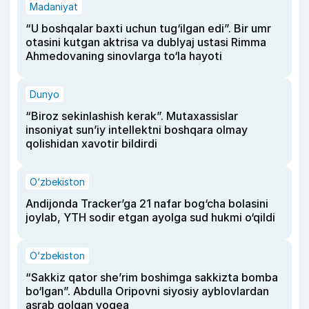
Madaniyat
“U boshqalar baxti uchun tug‘ilgan edi”. Bir umr
otasini kutgan aktrisa va dublyaj ustasi Rimma
Ahmedovaning sinovlarga to‘la hayoti
Dunyo
“Biroz sekinlashish kerak”. Mutaxassislar
insoniyat sun’iy intellektni boshqara olmay
qolishidan xavotir bildirdi
O‘zbekiston
Andijonda Tracker’ga 21 nafar bog‘cha bolasini
joylab, YTH sodir etgan ayolga sud hukmi o‘qildi
O‘zbekiston
“Sakkiz qator she’rim boshimga sakkizta bomba
bo‘lgan”. Abdulla Oripovni siyosiy ayblovlardan
asrab qolgan voqea