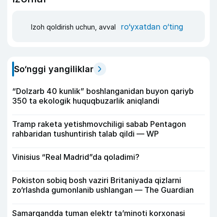
ro‘yxatdan o‘ting
Izoh qoldirish uchun, avval
So‘nggi yangiliklar
“Dolzarb 40 kunlik” boshlanganidan buyon qariyb
350 ta ekologik huquqbuzarlik aniqlandi
Tramp raketa yetishmovchiligi sabab Pentagon
rahbaridan tushuntirish talab qildi — WP
Vinisius “Real Madrid”da qoladimi?
Pokiston sobiq bosh vaziri Britaniyada qizlarni
zo‘rlashda gumonlanib ushlangan — The Guardian
Samarqandda tuman elektr ta’minoti korxonasi