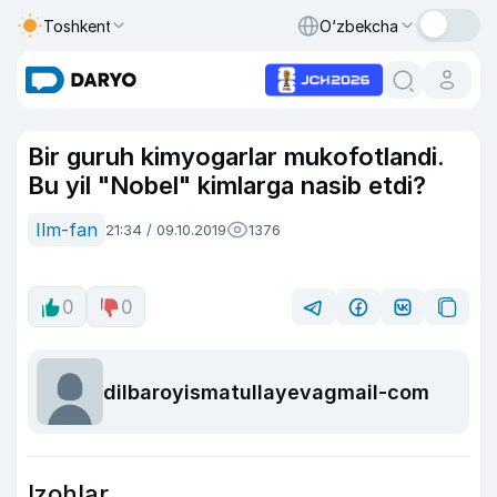
Toshkent
O‘zbekcha
Bir guruh kimyogarlar mukofotlandi.
Bu yil "Nobel" kimlarga nasib etdi?
Ilm-fan
21:34 / 09.10.2019
1376
0
0
dilbaroyismatullayevagmail-com
Izohlar