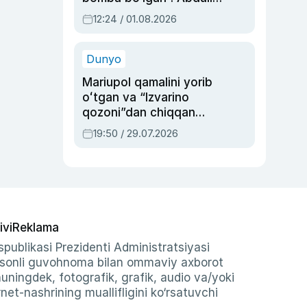
Oripovni siyosiy
12:24 / 01.08.2026
ayblovlardan asrab
qolgan voqea
Dunyo
Mariupol qamalini yorib
oʻtgan va “Izvarino
qozoni”dan chiqqan
qahramon — Ukraina
19:50 / 29.07.2026
armiyasi bosh
qoʻmondoni Drapatiy
haqida
ivi
Reklama
publikasi Prezidenti Administratsiyasi
-sonli guvohnoma bilan ommaviy axborot
shuningdek, fotografik, grafik, audio va/yoki
et-nashrining muallifligini ko‘rsatuvchi