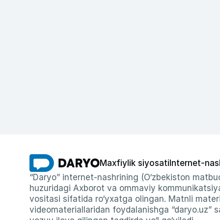
Maxfiylik siyosati
Internet-nas
“Daryo” internet-nashrining (O‘zbekiston matbuo
huzuridagi Axborot va ommaviy kommunikatsiyal
vositasi sifatida ro‘yxatga olingan. Matnli materi
videomateriallaridan foydalanishga “daryo.uz” sa