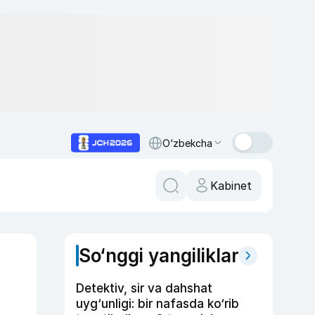
O‘zbekcha
Kabinet
So‘nggi yangiliklar
Detektiv, sir va dahshat
uyg‘unligi: bir nafasda ko‘rib