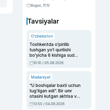
Bugun, 11:12
Tavsiyalar
O‘zbekiston
Toshkentda o‘pirilib
tushgan yo‘l qurilishi
bo‘yicha 6 kishiga sud
hukmi o‘qildi
10:10 / 05.08.2026
Madaniyat
“U boshqalar baxti uchun
tug‘ilgan edi”. Bir umr
otasini kutgan aktrisa va
dublyaj ustasi Rimma
13:55 / 04.08.2026
Ahmedovaning