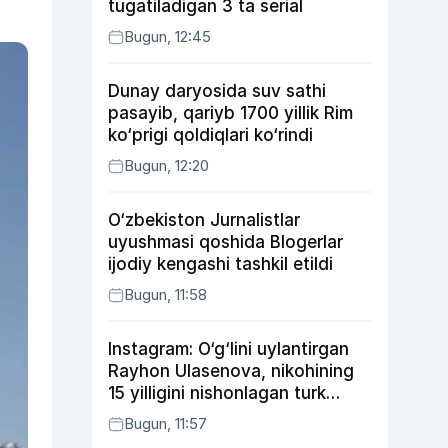
tugatiladigan 3 ta serial
Bugun, 12:45
Dunay daryosida suv sathi
pasayib, qariyb 1700 yillik Rim
ko‘prigi qoldiqlari ko‘rindi
Bugun, 12:20
O‘zbekiston Jurnalistlar
uyushmasi qoshida Blogerlar
ijodiy kengashi tashkil etildi
Bugun, 11:58
Instagram: O‘g‘lini uylantirgan
Rayhon Ulasenova, nikohining
15 yilligini nishonlagan turk
aktyorlari va Kamelot qasriga
Bugun, 11:57
sayohat qilgan Zebo Rahimova