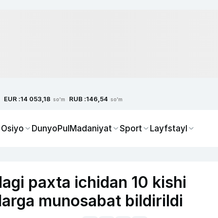
EUR :
RUB :
14 053,18
146,54
so'm
so'm
 Osiyo
Dunyo
Pul
Madaniyat
Sport
Layfstayl
gi paxta ichidan 10 kishi
arga munosabat bildirildi