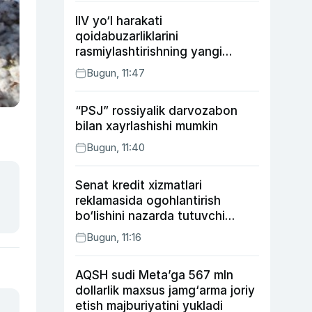
IIV yo‘l harakati
qoidabuzarliklarini
rasmiylashtirishning yangi
tartibini taklif qildi
Bugun, 11:47
“PSJ” rossiyalik darvozabon
bilan xayrlashishi mumkin
Bugun, 11:40
Senat kredit xizmatlari
reklamasida ogohlantirish
bo‘lishini nazarda tutuvchi
qonunni ma’qulladi
Bugun, 11:16
AQSH sudi Meta’ga 567 mln
dollarlik maxsus jamg‘arma joriy
etish majburiyatini yukladi