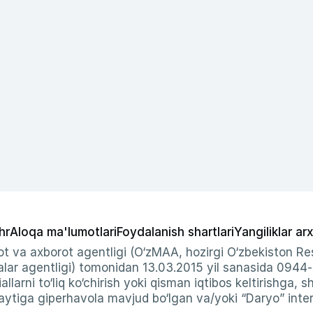
hr
Aloqa ma'lumotlari
Foydalanish shartlari
Yangiliklar arx
t va axborot agentligi (O‘zMAA, hozirgi O‘zbekiston Res
ar agentligi) tomonidan 13.03.2015 yil sanasida 0944
allarni to‘liq ko‘chirish yoki qisman iqtibos keltirishga, 
ytiga giperhavola mavjud bo‘lgan va/yoki “Daryo” intern