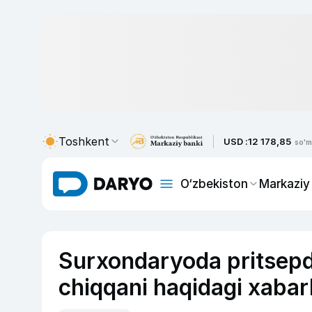
Toshkent
USD :
12 178,85
so'm
O‘zbekiston
Markaziy
Surxondaryoda pritsepda
chiqqani haqidagi xabarl