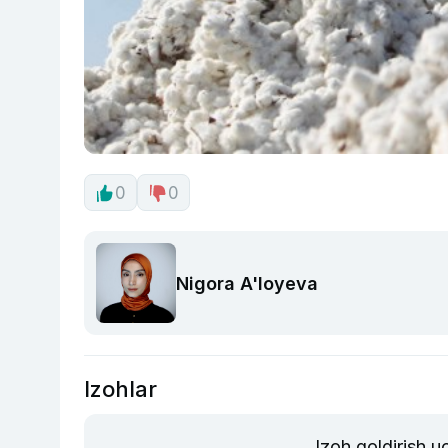
0
0
Nigora A'loyeva
Izohlar
Izoh qoldirish 