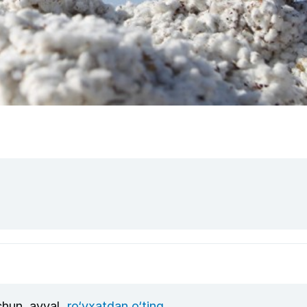
uchun, avval
ro‘yxatdan o‘ting