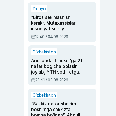
sinovlarga to‘la hayoti
Dunyo
“Biroz sekinlashish
kerak”. Mutaxassislar
insoniyat sun’iy
intellektni boshqara
12:40 / 04.08.2026
olmay qolishidan xavotir
bildirdi
O‘zbekiston
Andijonda Tracker’ga 21
nafar bog‘cha bolasini
joylab, YTH sodir etgan
ayolga sud hukmi o‘qildi
23:41 / 03.08.2026
O‘zbekiston
“Sakkiz qator she’rim
boshimga sakkizta
bomba bo‘lgan”. Abdulla