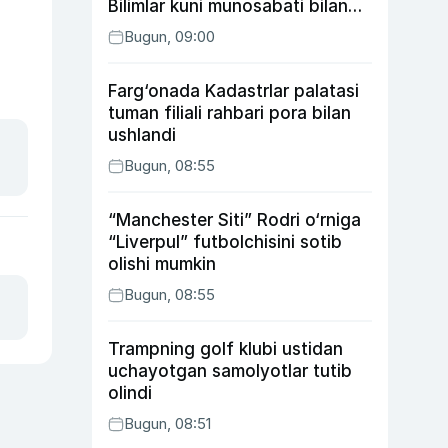
Bilimlar kuni munosabati bilan
xayriya tadbirini yo‘lga
Bugun, 09:00
qo‘ymoqda
Farg‘onada Kadastrlar palatasi
tuman filiali rahbari pora bilan
ushlandi
Bugun, 08:55
“Manchester Siti” Rodri o‘rniga
“Liverpul” futbolchisini sotib
olishi mumkin
Bugun, 08:55
Trampning golf klubi ustidan
uchayotgan samolyotlar tutib
olindi
Bugun, 08:51