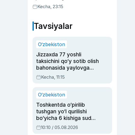
Kecha, 23:15
Tavsiyalar
O‘zbekiston
Jizzaxda 77 yoshli
taksichini qo‘y sotib olish
bahonasida yaylovga
olib borib o‘ldirgan yigit
Kecha, 11:15
20 yilga qamaldi
O‘zbekiston
Toshkentda o‘pirilib
tushgan yo‘l qurilishi
bo‘yicha 6 kishiga sud
hukmi o‘qildi
10:10 / 05.08.2026