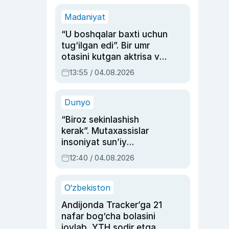
Madaniyat
“U boshqalar baxti uchun
tug‘ilgan edi”. Bir umr
otasini kutgan aktrisa va
dublyaj ustasi Rimma
13:55 / 04.08.2026
Ahmedovaning
sinovlarga to‘la hayoti
Dunyo
“Biroz sekinlashish
kerak”. Mutaxassislar
insoniyat sun’iy
intellektni boshqara
12:40 / 04.08.2026
olmay qolishidan xavotir
bildirdi
O‘zbekiston
Andijonda Tracker’ga 21
nafar bog‘cha bolasini
joylab, YTH sodir etgan