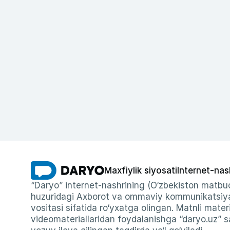
Maxfiylik siyosati
Internet-nas
“Daryo” internet-nashrining (O‘zbekiston matbuo
huzuridagi Axborot va ommaviy kommunikatsiyal
vositasi sifatida ro‘yxatga olingan. Matnli materi
videomateriallaridan foydalanishga “daryo.uz” sa