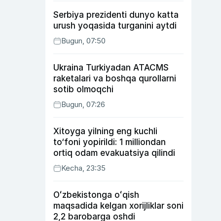
Serbiya prezidenti dunyo katta
urush yoqasida turganini aytdi
Bugun, 07:50
Ukraina Turkiyadan ATACMS
raketalari va boshqa qurollarni
sotib olmoqchi
Bugun, 07:26
Xitoyga yilning eng kuchli
to‘foni yopirildi: 1 milliondan
ortiq odam evakuatsiya qilindi
Kecha, 23:35
Oʻzbekistonga oʻqish
maqsadida kelgan xorijliklar soni
2,2 barobarga oshdi