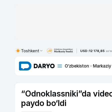
Toshkent
USD :
12 178,85
so'm
O‘zbekiston
Markaziy
“Odnoklassniki”da video
paydo bo‘ldi