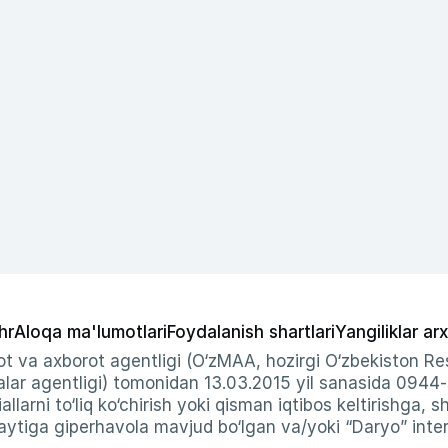
hr
Aloqa ma'lumotlari
Foydalanish shartlari
Yangiliklar arx
t va axborot agentligi (O‘zMAA, hozirgi O‘zbekiston Res
ar agentligi) tomonidan 13.03.2015 yil sanasida 0944
allarni to‘liq ko‘chirish yoki qisman iqtibos keltirishga, 
ytiga giperhavola mavjud bo‘lgan va/yoki “Daryo” intern