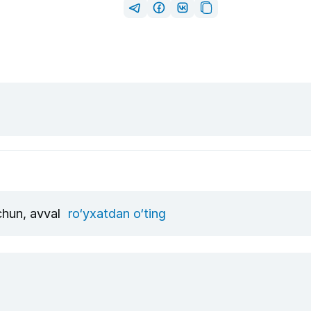
uchun, avval
ro‘yxatdan o‘ting