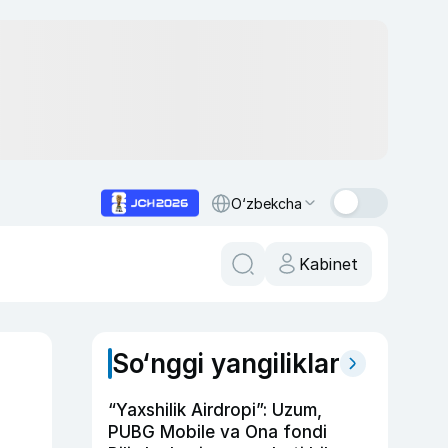
O‘zbekcha
Kabinet
So‘nggi yangiliklar
“Yaxshilik Airdropi”: Uzum,
PUBG Mobile va Ona fondi