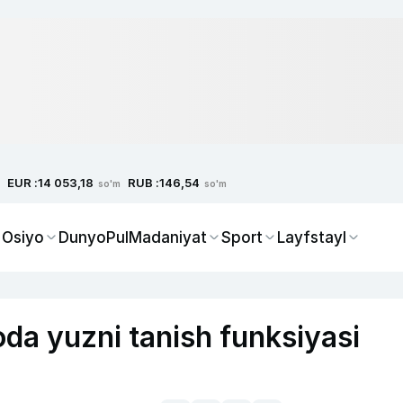
EUR :
RUB :
14 053,18
146,54
so'm
so'm
 Osiyo
Dunyo
Pul
Madaniyat
Sport
Layfstayl
da yuzni tanish funksiyasi