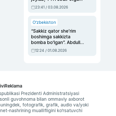
ayolga sud hukmi o‘qildi
23:41 / 03.08.2026
O‘zbekiston
“Sakkiz qator she’rim
boshimga sakkizta
bomba bo‘lgan”. Abdulla
Oripovni siyosiy
12:24 / 01.08.2026
ayblovlardan asrab
qolgan voqea
ivi
Reklama
publikasi Prezidenti Administratsiyasi
-sonli guvohnoma bilan ommaviy axborot
shuningdek, fotografik, grafik, audio va/yoki
et-nashrining muallifligini ko‘rsatuvchi