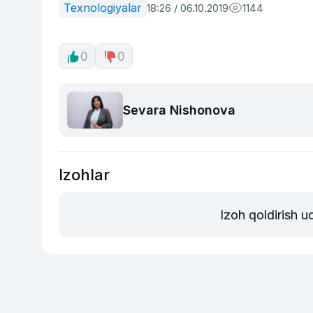
Texnologiyalar
18:26 / 06.10.2019
1144
0
0
Sevara Nishonova
Izohlar
Izoh qoldirish 