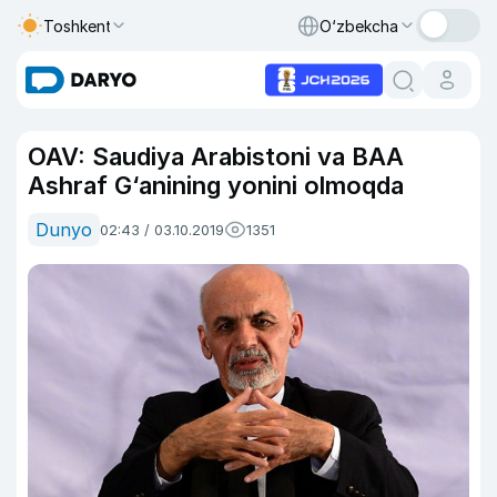
Toshkent
O‘zbekcha
OAV: Saudiya Arabistoni va BAA
Ashraf G‘anining yonini olmoqda
Dunyo
02:43 / 03.10.2019
1351