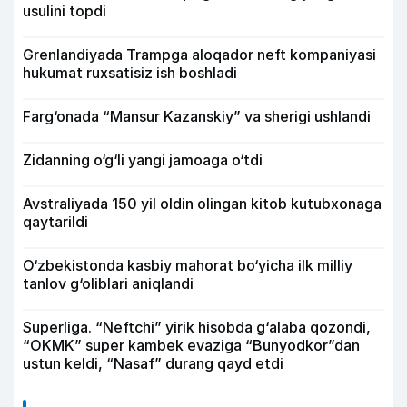
usulini topdi
Grenlandiyada Trampga aloqador neft kompaniyasi
hukumat ruxsatisiz ish boshladi
Farg‘onada “Mansur Kazanskiy” va sherigi ushlandi
Zidanning o‘g‘li yangi jamoaga o‘tdi
Avstraliyada 150 yil oldin olingan kitob kutubxonaga
qaytarildi
O‘zbekistonda kasbiy mahorat bo‘yicha ilk milliy
tanlov g‘oliblari aniqlandi
Superliga. “Neftchi” yirik hisobda g‘alaba qozondi,
“OKMK” super kambek evaziga “Bunyodkor”dan
ustun keldi, “Nasaf” durang qayd etdi