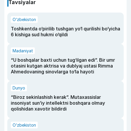
Tavsiyalar
O‘zbekiston
Toshkentda o‘pirilib tushgan yo‘l qurilishi bo‘yicha
6 kishiga sud hukmi o‘qildi
Madaniyat
“U boshqalar baxti uchun tug‘ilgan edi”. Bir umr
otasini kutgan aktrisa va dublyaj ustasi Rimma
Ahmedovaning sinovlarga to‘la hayoti
Dunyo
“Biroz sekinlashish kerak”. Mutaxassislar
insoniyat sun’iy intellektni boshqara olmay
qolishidan xavotir bildirdi
O‘zbekiston